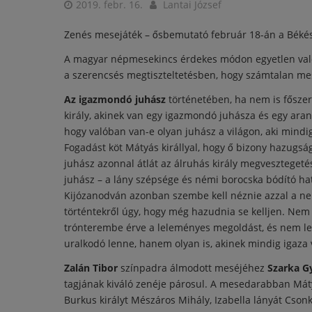
2019. febr. 16.
Lantai József
Zenés mesejáték – ősbemutató február 18-án a Békés
A magyar népmesekincs érdekes módon egyetlen valób
a szerencsés megtiszteltetésben, hogy számtalan mes
Az igazmondó juhász
történetében, ha nem is főszer
király, akinek van egy igazmondó juhásza és egy aran
hogy valóban van-e olyan juhász a világon, aki mindig
Fogadást köt Mátyás királlyal, hogy ő bizony hazugs
juhász azonnal átlát az álruhás király megveszteget
juhász – a lány szépsége és némi borocska bódító hat
Kijózanodván azonban szembe kell néznie azzal a n
történtekről úgy, hogy még hazudnia se kelljen. Nem
trónterembe érve a leleményes megoldást, és nem le
uralkodó lenne, hanem olyan is, akinek mindig igaza 
Zalán Tibor
színpadra álmodott meséjéhez
Szarka G
tagjának kiváló zenéje párosul. A mesedarabban Máty
Burkus királyt Mészáros Mihály, Izabella lányát Cson