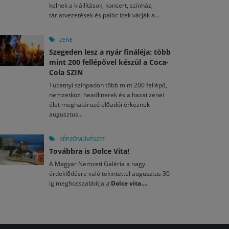
kelnek a kiállítások, koncert, színház,
tárlatvezetések és palóc ízek várják a...
ZENE
Szegeden lesz a nyár fináléja: több
mint 200 fellépővel készül a Coca-
Cola SZIN
Tucatnyi színpadon több mint 200 fellépő,
nemzetközi headlinerek és a hazai zenei
élet meghatározó előadói érkeznek
augusztus...
KÉPZŐMŰVÉSZET
Továbbra is Dolce Vita!
A Magyar Nemzeti Galéria a nagy
érdeklődésre való tekintettel augusztus 30-
ig meghosszabbítja
a
Dolce vita....