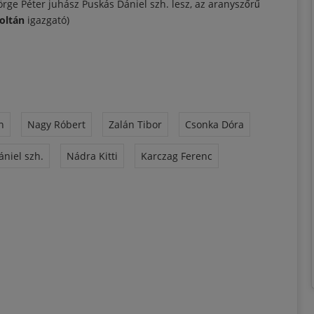
rge Péter juhász Puskás Dániel szh. lesz, az aranyszőrű
Zoltán
igazgató)
n
Nagy Róbert
Zalán Tibor
Csonka Dóra
niel szh.
Nádra Kitti
Karczag Ferenc