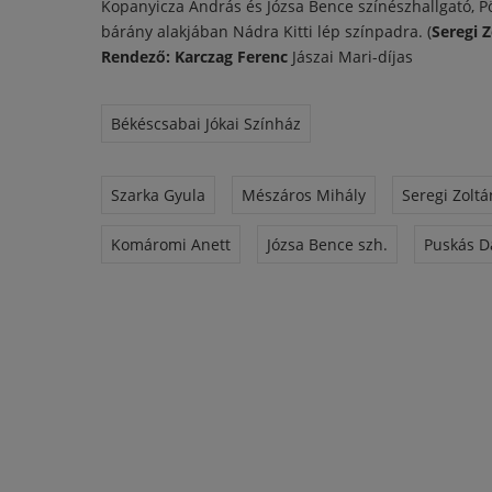
Kopanyicza András és Józsa Bence színészhallgató, Pö
bárány alakjában Nádra Kitti lép színpadra. (
Seregi 
Rendező: Karczag Ferenc
Jászai Mari-díjas
Békéscsabai Jókai Színház
Szarka Gyula
Mészáros Mihály
Seregi Zoltá
Komáromi Anett
Józsa Bence szh.
Puskás Dá