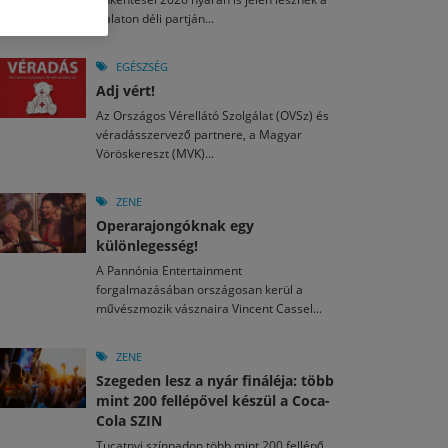
M
2026. MÁJ. 13.
Balaton déli partján...
a egy mese: 30 napos mesekihívást indít a Libri
2026. JÚL. 29.
2026. JÚL. 15.
rkezett a jubileumi Művészetek Völgye – még öt
agyar nézők 10 kedvenc filmje 2026 első félévében
EGÉSZSÉG
a kulturális ünnep
Adj vért!
M
2026. MÁJ. 11.
2026. JÚL. 3.
Az Országos Vérellátó Szolgálat (OVSz) és
ai László kapta az Artisjus Irodalmi Nagydíjat
2026. JÚL. 28.
véradásszervező partnere, a Magyar
13-án hozzánk is megérkezik a Rocktábor
Vöröskereszt (MVK)...
i Fesztivál 2026
ZENE
Operarajongóknak egy
különlegesség!
A Pannónia Entertainment
forgalmazásában országosan kerül a
művészmozik vásznaira Vincent Cassel...
ZENE
Szegeden lesz a nyár fináléja: több
mint 200 fellépővel készül a Coca-
Cola SZIN
Tucatnyi színpadon több mint 200 fellépő,