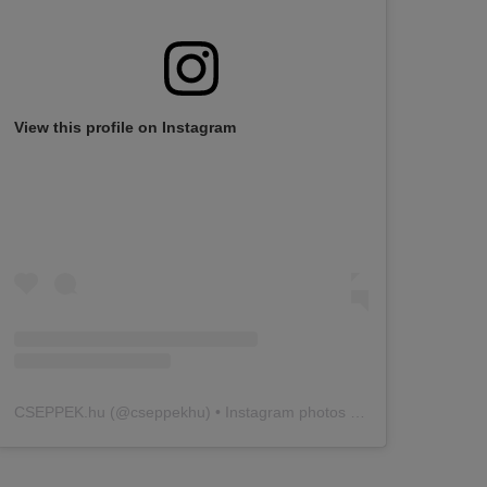
View this profile on Instagram
CSEPPEK.hu
(@
cseppekhu
) • Instagram photos and videos