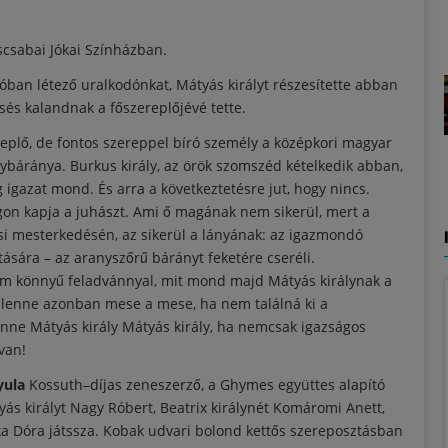
csabai Jókai Színházban.
an létező uralkodónkat, Mátyás királyt részesítette abban
és kalandnak a főszereplőjévé tette.
eplő, de fontos szereppel bíró személy a középkori magyar
ybáránya. Burkus király, az örök szomszéd kételkedik abban,
 igazat mond. És arra a következtetésre jut, hogy nincs.
ágon kapja a juhászt. Ami ő magának nem sikerül, mert a
ési mesterkedésén, az sikerül a lányának: az igazmondó
ására – az aranyszőrű bárányt feketére cseréli.
em könnyű feladvánnyal, mit mond majd Mátyás királynak a
 lenne azonban mese a mese, ha nem találná ki a
nne Mátyás király Mátyás király, ha nemcsak igazságos
van!
yula
Kossuth–díjas zeneszerző, a Ghymes együttes alapító
ás királyt Nagy Róbert, Beatrix királynét Komáromi Anett,
ka Dóra játssza. Kobak udvari bolond kettős szereposztásban