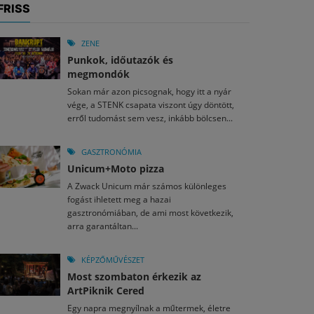
FRISS
ZENE
Punkok, időutazók és
megmondók
Sokan már azon picsognak, hogy itt a nyár
vége, a STENK csapata viszont úgy döntött,
erről tudomást sem vesz, inkább bölcsen...
GASZTRONÓMIA
Unicum+Moto pizza
A Zwack Unicum már számos különleges
fogást ihletett meg a hazai
gasztronómiában, de ami most következik,
arra garantáltan...
KÉPZŐMŰVÉSZET
Most szombaton érkezik az
ArtPiknik Cered
Egy napra megnyílnak a műtermek, életre