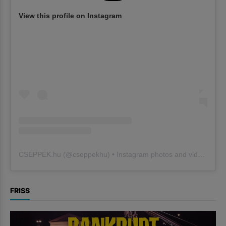
View this profile on Instagram
CSEPPEK.hu
(@
cseppekhu
) • Instagram photos and videos
FRISS