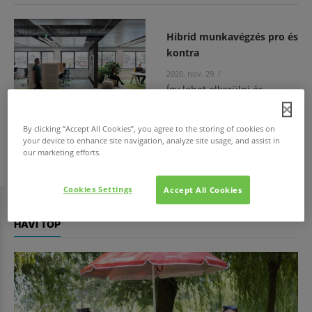
Hibrid munkavégzés pro és
kontra
2020. nov. 29.
/
Így lehet elkerülni és
kiküszöbölni a home office
legnagyobb veszélyeit!
By clicking “Accept All Cookies”, you agree to the storing of cookies on
your device to enhance site navigation, analyze site usage, and assist in
Szabó Eszter
our marketing efforts.
Cookies Settings
Accept All Cookies
HAVI TOP