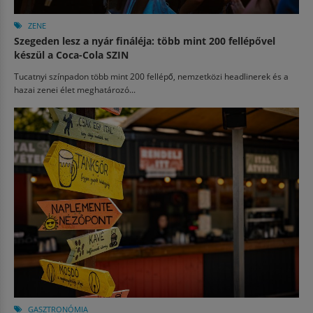
ZENE
Szegeden lesz a nyár fináléja: több mint 200 fellépővel
készül a Coca-Cola SZIN
Tucatnyi színpadon több mint 200 fellépő, nemzetközi headlinerek és a
hazai zenei élet meghatározó...
GASZTRONÓMIA