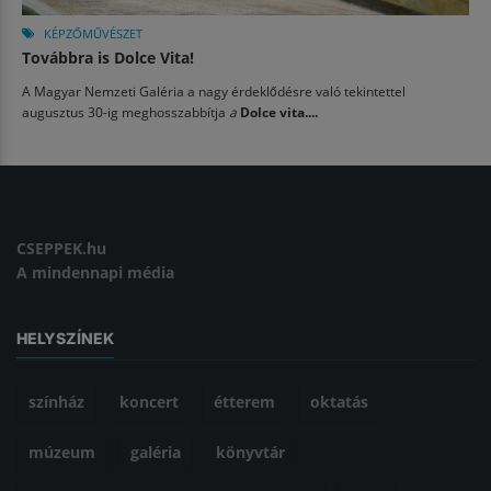
KÉPZŐMŰVÉSZET
Továbbra is Dolce Vita!
A Magyar Nemzeti Galéria a nagy érdeklődésre való tekintettel
augusztus 30-ig meghosszabbítja
a
Dolce vita....
CSEPPEK.hu
A mindennapi média
HELYSZÍNEK
színház
koncert
étterem
oktatás
múzeum
galéria
könyvtár