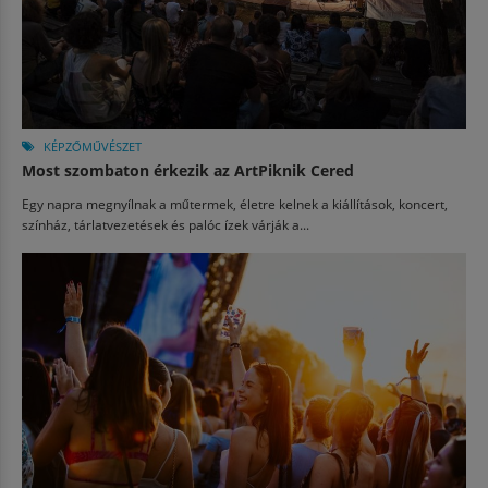
KÉPZŐMŰVÉSZET
Most szombaton érkezik az ArtPiknik Cered
Egy napra megnyílnak a műtermek, életre kelnek a kiállítások, koncert,
színház, tárlatvezetések és palóc ízek várják a...