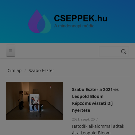
Ugrás a tartalomra
Keresés
Keresés
űrlap
Címlap
Szabó Eszter
Szabó Eszter a 2021-es
Leopold Bloom
Képzőművészeti Díj
nyertese
2021. szept. 20.
/
Hatodik alkalommal adták
át a Leopold Bloom