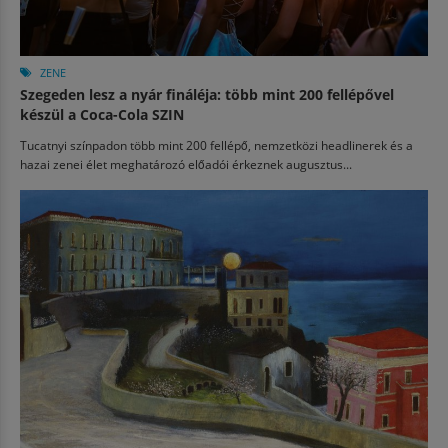
ZENE
Szegeden lesz a nyár fináléja: több mint 200 fellépővel
készül a Coca-Cola SZIN
Tucatnyi színpadon több mint 200 fellépő, nemzetközi headlinerek és a
hazai zenei élet meghatározó előadói érkeznek augusztus...