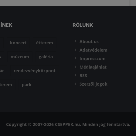
ZÍNEK
RÓLUNK
About us
z
koncert
étterem
Adatvédelem
s
múzeum
galéria
Impresszum
Médiaajánlat
ár
rendezvényközpont
RSS
Szerzői jogok
óterem
park
Copyright © 2007-2026 CSEPPEK.hu. Minden jog fenntartva.