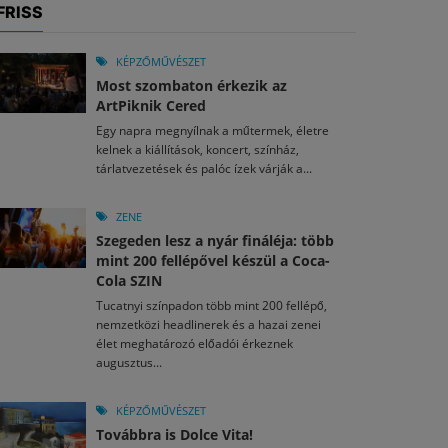
FRISS
KÉPZŐMŰVÉSZET
Most szombaton érkezik az
ArtPiknik Cered
Egy napra megnyílnak a műtermek, életre
kelnek a kiállítások, koncert, színház,
tárlatvezetések és palóc ízek várják a...
ZENE
Szegeden lesz a nyár fináléja: több
mint 200 fellépővel készül a Coca-
Cola SZIN
Tucatnyi színpadon több mint 200 fellépő,
nemzetközi headlinerek és a hazai zenei
élet meghatározó előadói érkeznek
augusztus...
KÉPZŐMŰVÉSZET
Továbbra is Dolce Vita!