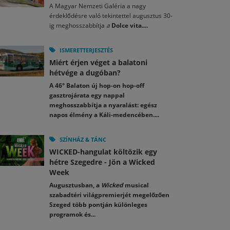
A Magyar Nemzeti Galéria a nagy
érdeklődésre való tekintettel augusztus 30-
ig meghosszabbítja
a
Dolce vita....
ISMERETTERJESZTÉS
Miért érjen véget a balatoni
hétvége a dugóban?
A 46° Balaton új hop-on hop-off
gasztrojárata egy nappal
meghosszabbítja a nyaralást: egész
napos élmény a Káli-medencében....
SZÍNHÁZ & TÁNC
WICKED-hangulat költözik egy
hétre Szegedre - Jön a Wicked
Week
Augusztusban, a
Wicked
musical
szabadtéri világpremierjét megelőzően
Szeged több pontján különleges
programok és...