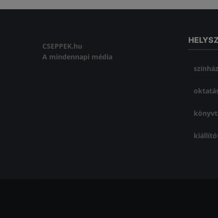
HELYS
CSEPPEK.hu
A mindennapi média
színhá
oktatá
könyvt
kiállít