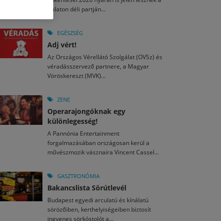
M
2026. MÁJ. 13.
Balaton déli partján...
a egy mese: 30 napos mesekihívást indít a Libri
2026. JÚL. 28.
2026. JÚL. 15.
agyar nézők 10 kedvenc filmje 2026 első félévében
i Fesztivál 2026
EGÉSZSÉG
Adj vért!
M
2026. MÁJ. 11.
2026. JÚL. 26.
2026. JÚL. 3.
Az Országos Vérellátó Szolgálat (OVSz) és
ai László kapta az Artisjus Irodalmi Nagydíjat
véradásszervező partnere, a Magyar
13-án hozzánk is megérkezik a Rocktábor
ki Jazzpiknik
Vöröskereszt (MVK)...
ZENE
Operarajongóknak egy
különlegesség!
A Pannónia Entertainment
forgalmazásában országosan kerül a
művészmozik vásznaira Vincent Cassel...
GASZTRONÓMIA
Bakancslista Sörútlevél
Budapest egyedi arculatú és kínálatú
sörözőiben, kerthelyiségeiben biztosít
ingyenes sörkóstolót a...