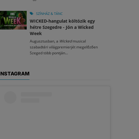
SZÍNHÁZ & TÁNC
WICKED-hangulat költözik egy
hétre Szegedre - Jön a Wicked
Week
Augusztusban, a
Wicked
musical
szabadtéri világpremierjét megelőzően
Szeged több pontján...
INSTAGRAM