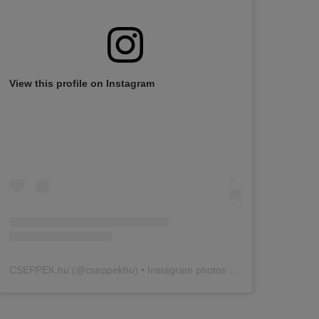
View this profile on Instagram
CSEPPEK.hu
(@
cseppekhu
) • Instagram photos and videos