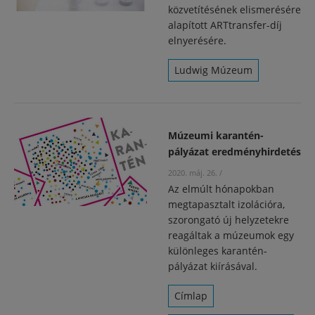
közvetítésének elismerésére
alapított ARTtransfer-díj
elnyerésére.
Ludwig Múzeum
Múzeumi karantén-
pályázat eredményhirdetés
2020. máj. 26.
/
Az elmúlt hónapokban
megtapasztalt izolációra,
szorongató új helyzetekre
reagáltak a múzeumok egy
különleges karantén-
pályázat kiírásával.
Címlap