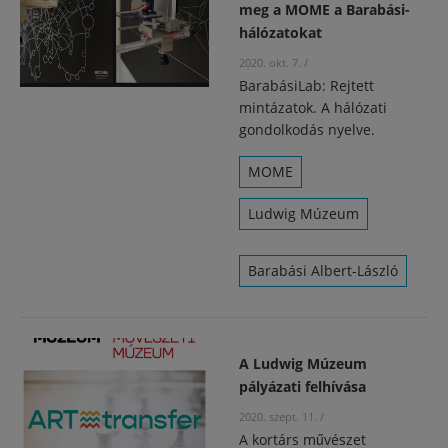
meg a MOME a Barabási-
hálózatokat
2020. okt. 7.
/
BarabásiLab: Rejtett
mintázatok. A hálózati
gondolkodás nyelve.
MOME
Ludwig Múzeum
Barabási Albert-László
A Ludwig Múzeum
pályázati felhívása
2020. szept. 11.
/
A kortárs művészet