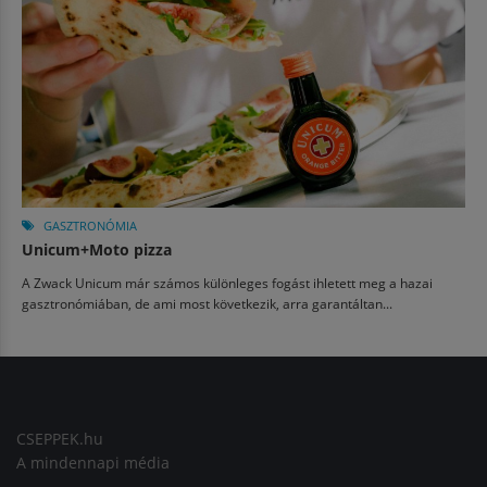
GASZTRONÓMIA
Unicum+Moto pizza
A Zwack Unicum már számos különleges fogást ihletett meg a hazai
gasztronómiában, de ami most következik, arra garantáltan...
CSEPPEK.hu
A mindennapi média