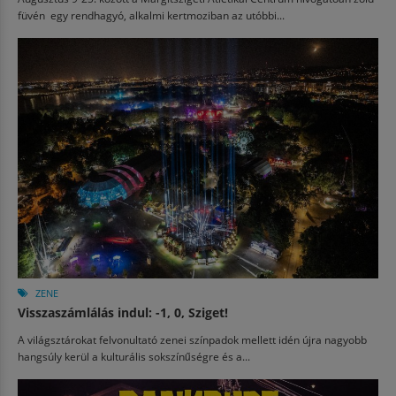
füvén egy rendhagyó, alkalmi kertmoziban az utóbbi...
ZENE
Visszaszámlálás indul: -1, 0, Sziget!
A világsztárokat felvonultató zenei színpadok mellett idén újra nagyobb
hangsúly kerül a kulturális sokszínűségre és a...