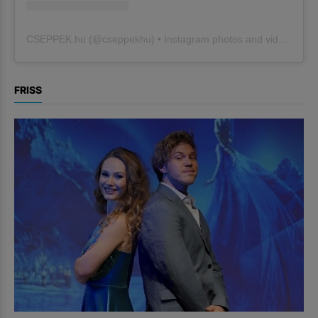
CSEPPEK.hu
(@
cseppekhu
) • Instagram photos and videos
FRISS