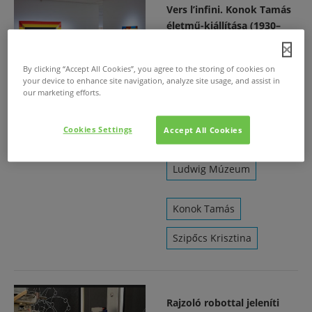
Vers l’infini. Konok Tamás
életmű-kiállítása (1930–
2020)
2020. dec. 30.
/
By clicking “Accept All Cookies”, you agree to the storing of cookies on
Konok Tamás festőművész
your device to enhance site navigation, analyze site usage, and assist in
90. születésnapját a Ludwig
our marketing efforts.
Múzeum nagyszabású
életmű-kiállítással készült
Cookies Settings
Accept All Cookies
megünnepelni.
Ludwig Múzeum
Konok Tamás
Szipőcs Krisztina
Rajzoló robottal jeleníti