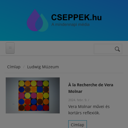
Ugrás a tartalomra
Keresés
Keresés
űrlap
Címlap
Ludwig Múzeum
À la Recherche de Vera
Molnar
2024. febr. 9.
/
Vera Molnar művei és
kortárs reflexiók.
Címlap