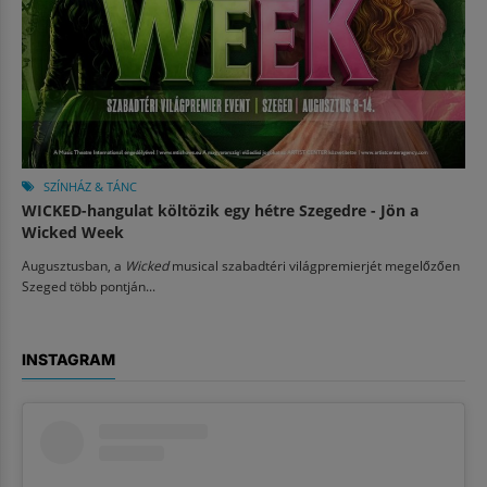
SZÍNHÁZ & TÁNC
WICKED-hangulat költözik egy hétre Szegedre - Jön a
Wicked Week
Augusztusban, a
Wicked
musical szabadtéri világpremierjét megelőzően
Szeged több pontján...
INSTAGRAM