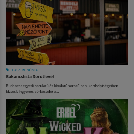
GASZTRONÓMIA
Bakancslista Sörútlevél
Budapest egyedi arculatú és kínálatú sörözőiben, kerthelyiségeiben
biztosít ingyenes sörkóstolót a...