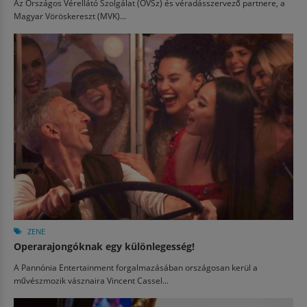
Az Országos Vérellátó Szolgálat (OVSz) és véradásszervező partnere, a
Magyar Vöröskereszt (MVK)...
ZENE
Operarajongóknak egy különlegesség!
A Pannónia Entertainment forgalmazásában országosan kerül a
művészmozik vásznaira Vincent Cassel...