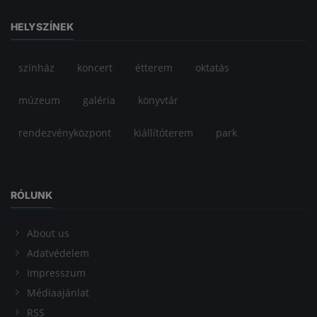
HELYSZÍNEK
színház
koncert
étterem
oktatás
múzeum
galéria
könyvtár
rendezvényközpont
kiállítóterem
park
RÓLUNK
About us
Adatvédelem
Impresszum
Médiaajánlat
RSS