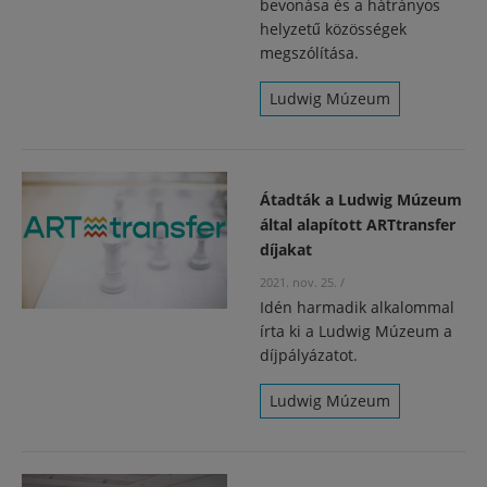
bevonása és a hátrányos
helyzetű közösségek
megszólítása.
Ludwig Múzeum
Átadták a Ludwig Múzeum
által alapított ARTtransfer
díjakat
2021. nov. 25.
/
Idén harmadik alkalommal
írta ki a Ludwig Múzeum a
díjpályázatot.
Ludwig Múzeum