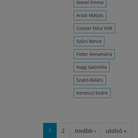
Nievel Emma
Aradi Mátyás
Czeizer Dóra Villő
Szűcs Bence
Fodor Annamária
Nagy Gabriella
Szabó Balázs
Koronczi Endre
Oldalak
1
2
tovább ›
utolsó »