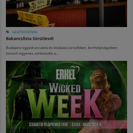
GASZTRONÓMIA
Bakancslista Sörútlevél
Budapest egyedi arculatú és kínálatú sörözőiben, kerthelyiségeiben
biztosít ingyenes sörkóstolót a...