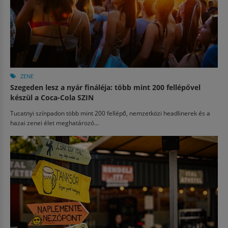
ZENE
Szegeden lesz a nyár fináléja: több mint 200 fellépővel
készül a Coca-Cola SZIN
Tucatnyi színpadon több mint 200 fellépő, nemzetközi headlinerek és a
hazai zenei élet meghatározó...