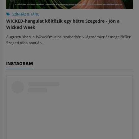
SZÍNHÁZ & TÁNC
WICKED-hangulat költözik egy hétre Szegedre - Jön a
Wicked Week
Augusztusban, a
Wicked
musical szabadtéri világpremierjét megelőzően
Szeged több pontján...
INSTAGRAM