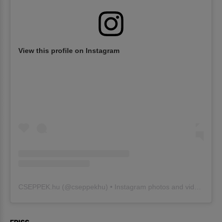
View this profile on Instagram
CSEPPEK.hu
(@
cseppekhu
) • Instagram photos and videos