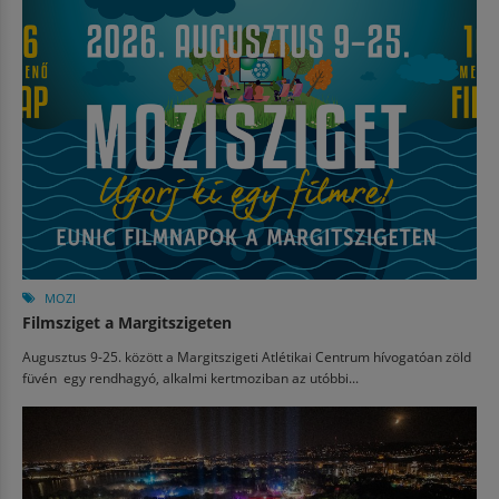
MOZI
Filmsziget a Margitszigeten
Augusztus 9-25. között a Margitszigeti Atlétikai Centrum hívogatóan zöld
füvén egy rendhagyó, alkalmi kertmoziban az utóbbi...