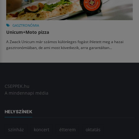
GASZTRONÓMIA
Unicum+Moto pizza
A Zwack Unicum már számos különleges fogást ihletett meg a hazai
gasztronómiában, de ami most következik, arra garantáltan...
CSEPPEK.hu
A mindennapi média
HELYSZÍNEK
színház
koncert
étterem
oktatás