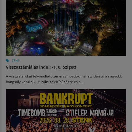
ZENE
Visszaszámlálás indul: -1, 0, Sziget!
A világsztárokat felvonultató zenei színpadok mellett idén újra nagyobb
hangsúly kerül a kulturális sokszínűségre és a...