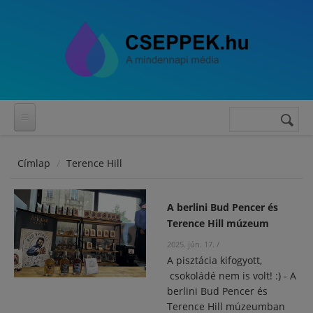
Ugrás a tartalomra
Keresés
Keresés
űrlap
Címlap
Terence Hill
A berlini Bud Pencer és
Terence Hill múzeum
2025. jún. 17.
/
A pisztácia kifogyott,
csokoládé nem is volt! :) - A
berlini Bud Pencer és
Terence Hill múzeumban