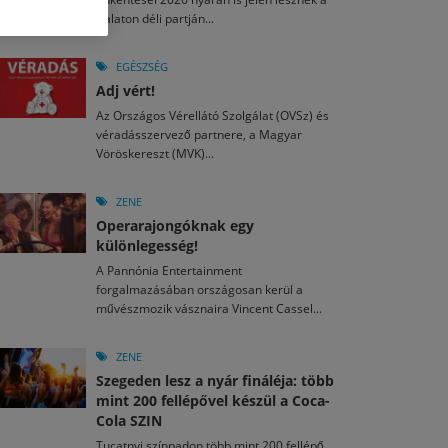
M
2026. MÁJ. 13.
Balaton déli partján...
a egy mese: 30 napos mesekihívást indít a Libri
2026. JÚL. 29.
2026. JÚL. 15.
rkezett a jubileumi Művészetek Völgye – még öt
agyar nézők 10 kedvenc filmje 2026 első félévében
EGÉSZSÉG
a kulturális ünnep
Adj vért!
M
2026. MÁJ. 11.
2026. JÚL. 3.
Az Országos Vérellátó Szolgálat (OVSz) és
ai László kapta az Artisjus Irodalmi Nagydíjat
2026. JÚL. 28.
véradásszervező partnere, a Magyar
13-án hozzánk is megérkezik a Rocktábor
Vöröskereszt (MVK)...
i Fesztivál 2026
ZENE
Operarajongóknak egy
különlegesség!
A Pannónia Entertainment
forgalmazásában országosan kerül a
művészmozik vásznaira Vincent Cassel...
ZENE
Szegeden lesz a nyár fináléja: több
mint 200 fellépővel készül a Coca-
Cola SZIN
Tucatnyi színpadon több mint 200 fellépő,