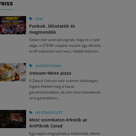
FRISS
ZENE
Punkok, időutazók és
megmondók
Sokan már azon picsognak, hogy itt a nyár
vége, a STENK csapata viszont úgy döntött,
erről tudomást sem vesz, inkább bölcsen...
GASZTRONÓMIA
Unicum+Moto pizza
A Zwack Unicum már számos különleges
fogást ihletett meg a hazai
gasztronómiában, de ami most következik,
arra garantáltan...
KÉPZŐMŰVÉSZET
Most szombaton érkezik az
ArtPiknik Cered
Egy napra megnyílnak a műtermek, életre