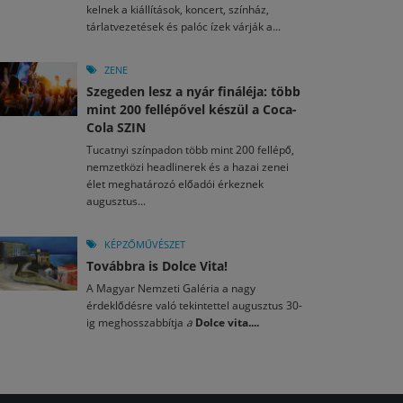
kelnek a kiállítások, koncert, színház,
tárlatvezetések és palóc ízek várják a...
ZENE
Szegeden lesz a nyár fináléja: több
mint 200 fellépővel készül a Coca-
Cola SZIN
Tucatnyi színpadon több mint 200 fellépő,
nemzetközi headlinerek és a hazai zenei
élet meghatározó előadói érkeznek
augusztus...
KÉPZŐMŰVÉSZET
Továbbra is Dolce Vita!
A Magyar Nemzeti Galéria a nagy
érdeklődésre való tekintettel augusztus 30-
ig meghosszabbítja
a
Dolce vita....