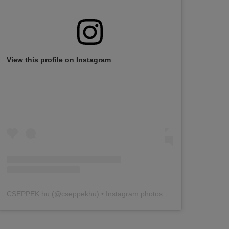
View this profile on Instagram
CSEPPEK.hu
(@
cseppekhu
) • Instagram photos and videos