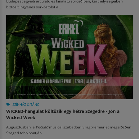
Budapest egyedi arculatú és kínálatú sörözőiben, kerthelyiségeiben
biztosít ingyenes sörkóstolót a...
SZÍNHÁZ & TÁNC
WICKED-hangulat költözik egy hétre Szegedre - Jön a
Wicked Week
Augusztusban, a
Wicked
musical szabadtéri világpremierjét megelőzően
Szeged több pontján...