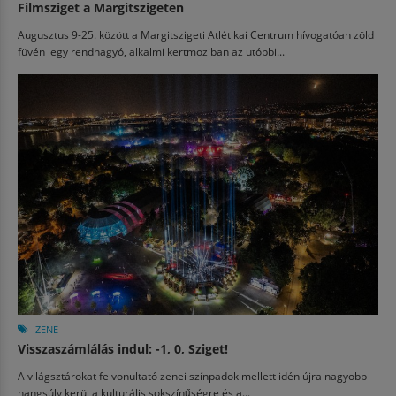
Filmsziget a Margitszigeten
Augusztus 9-25. között a Margitszigeti Atlétikai Centrum hívogatóan zöld
füvén egy rendhagyó, alkalmi kertmoziban az utóbbi...
ZENE
Visszaszámlálás indul: -1, 0, Sziget!
A világsztárokat felvonultató zenei színpadok mellett idén újra nagyobb
hangsúly kerül a kulturális sokszínűségre és a...