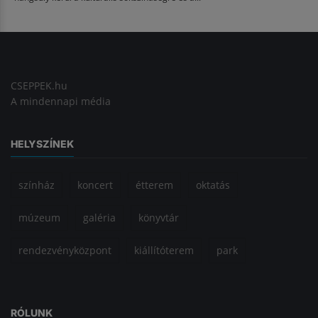
CSEPPEK.hu
A mindennapi média
HELYSZÍNEK
színház
koncert
étterem
oktatás
múzeum
galéria
könyvtár
rendezvényközpont
kiállítóterem
park
RÓLUNK