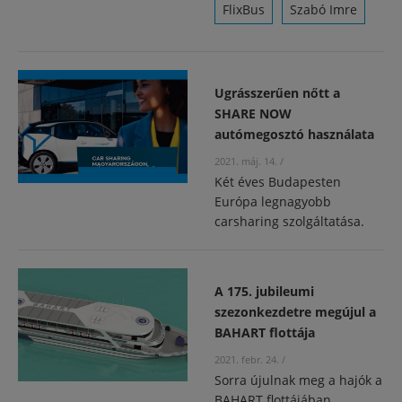
FlixBus
Szabó Imre
Ugrásszerűen nőtt a
SHARE NOW
autómegosztó használata
2021. máj. 14.
/
Két éves Budapesten
Európa legnagyobb
carsharing szolgáltatása.
A 175. jubileumi
szezonkezdetre megújul a
BAHART flottája
2021. febr. 24.
/
Sorra újulnak meg a hajók a
BAHART flottájában,