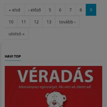
Oldalak
« első
‹ előző
5
6
7
8
9
10
11
12
13
tovább ›
utolsó »
HAVI TOP