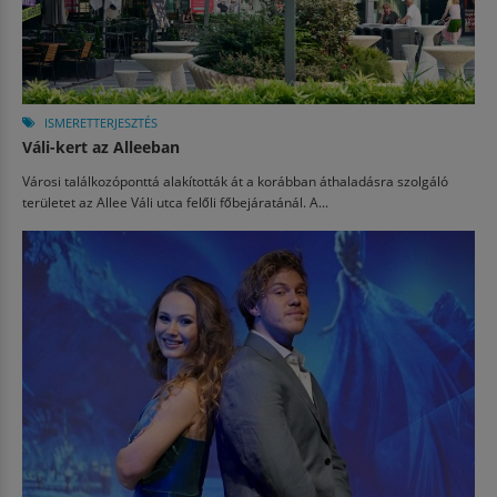
ISMERETTERJESZTÉS
Váli-kert az Alleeban
Városi találkozóponttá alakították át a korábban áthaladásra szolgáló
területet az Allee Váli utca felőli főbejáratánál. A...