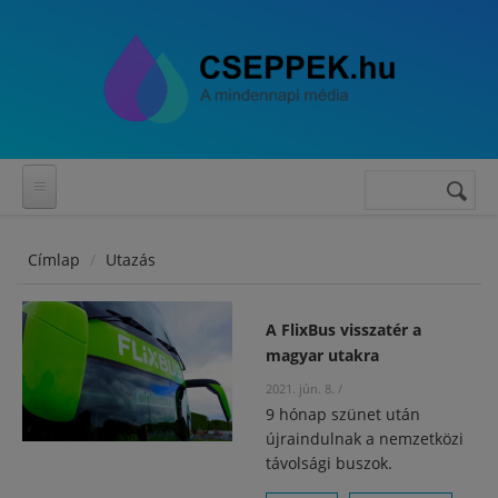
Ugrás a tartalomra
Keresés
Keresés
űrlap
Címlap
Utazás
A FlixBus visszatér a
magyar utakra
2021. jún. 8.
/
9 hónap szünet után
újraindulnak a nemzetközi
távolsági buszok.