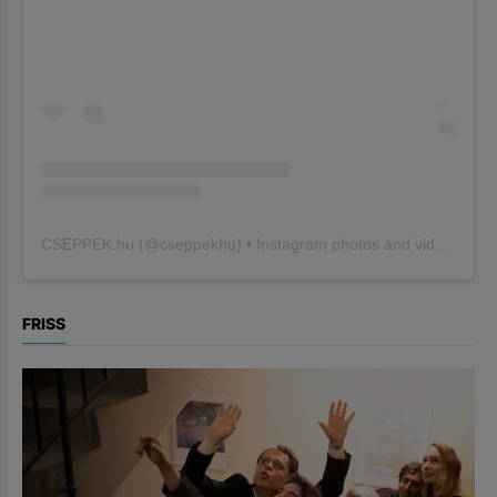
CSEPPEK.hu
(@
cseppekhu
) • Instagram photos and videos
FRISS