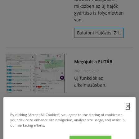
miközben az új hajók
gyártása is folyamatban
van.
Balatoni Hajózási Zrt.
Megújult a FUTÁR
2021. febr. 23.
/
Új funkciók az
alkalmazásban.
2020 kihívásai ellenére is
By clicking “Accept All Cookies”, you agree to the storing of cookies on
ragaszkodik zöld
your device to enhance site navigation, analyze site usage, and assist in
our marketing efforts.
víziójához a FlixMobility
2021. jan. 15.
/