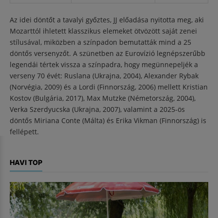
Az idei döntőt a tavalyi győztes, JJ előadása nyitotta meg, aki
Mozarttól ihletett klasszikus elemeket ötvözött saját zenei
stílusával, miközben a színpadon bemutatták mind a 25
döntős versenyzőt. A szünetben az Eurovízió legnépszerűbb
legendái tértek vissza a színpadra, hogy megünnepeljék a
verseny 70 évét: Ruslana (Ukrajna, 2004), Alexander Rybak
(Norvégia, 2009) és a Lordi (Finnország, 2006) mellett Kristian
Kostov (Bulgária, 2017), Max Mutzke (Németország, 2004),
Verka Szerdyucska (Ukrajna, 2007), valamint a 2025-ös
döntős Miriana Conte (Málta) és Erika Vikman (Finnország) is
fellépett.
HAVI TOP