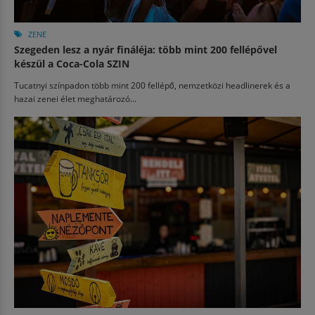
ZENE
Szegeden lesz a nyár fináléja: több mint 200 fellépővel
készül a Coca-Cola SZIN
Tucatnyi színpadon több mint 200 fellépő, nemzetközi headlinerek és a
hazai zenei élet meghatározó...