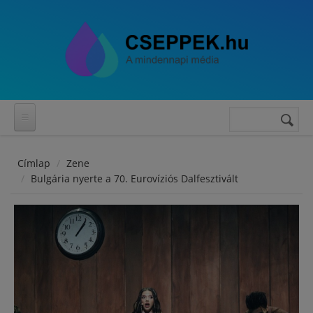
Ugrás a tartalomra
Keresés
Keresés
űrlap
Címlap
Zene
Bulgária nyerte a 70. Eurovíziós Dalfesztivált