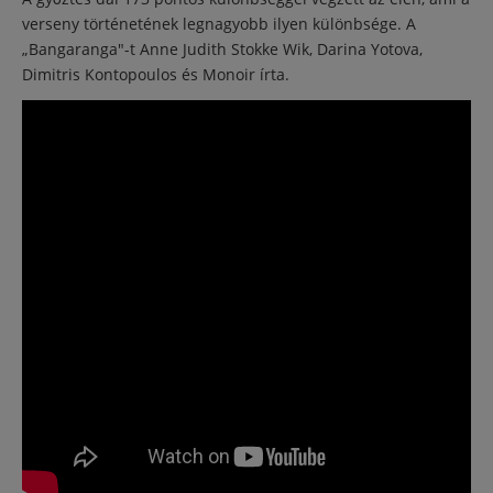
verseny történetének legnagyobb ilyen különbsége. A
„Bangaranga"-t Anne Judith Stokke Wik, Darina Yotova,
Dimitris Kontopoulos és Monoir írta.