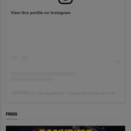
View this profile on Instagram
CSEPPEK.hu
(@
cseppekhu
) • Instagram photos and videos
FRISS