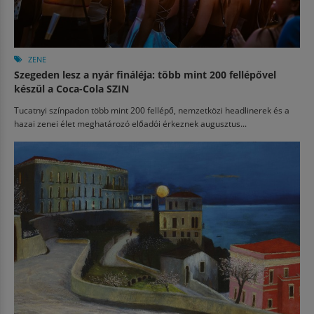
ZENE
Szegeden lesz a nyár fináléja: több mint 200 fellépővel
készül a Coca-Cola SZIN
Tucatnyi színpadon több mint 200 fellépő, nemzetközi headlinerek és a
hazai zenei élet meghatározó előadói érkeznek augusztus...