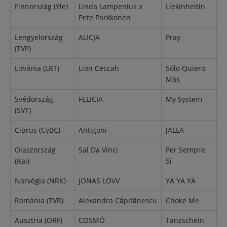
Finnország (Yle)
Linda Lampenius x
Liekinheitin
Pete Parkkonen
Lengyelország
ALICJA
Pray
(TVP)
Litvánia (LRT)
Lion Ceccah
Sólo Quiero
Más
Svédország
FELICIA
My System
(SVT)
Ciprus (CyBC)
Antigoni
JALLA
Olaszország
Sal Da Vinci
Per Sempre
(Rai)
Sì
Norvégia (NRK)
JONAS LOVV
YA YA YA
Románia (TVR)
Alexandra Căpitănescu
Choke Me
Ausztria (ORF)
COSMÓ
Tanzschein