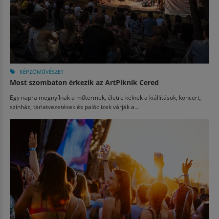
KÉPZŐMŰVÉSZET
Most szombaton érkezik az ArtPiknik Cered
Egy napra megnyílnak a műtermek, életre kelnek a kiállítások, koncert,
színház, tárlatvezetések és palóc ízek várják a...