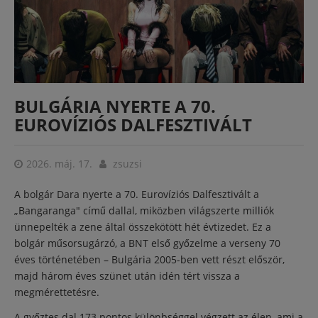
BULGÁRIA NYERTE A 70.
EUROVÍZIÓS DALFESZTIVÁLT
2026. máj. 17.
zsuzsi
A bolgár Dara nyerte a 70. Eurovíziós Dalfesztivált a
„Bangaranga" című dallal, miközben világszerte milliók
ünnepelték a zene által összekötött hét évtizedet. Ez a
bolgár műsorsugárzó, a BNT első győzelme a verseny 70
éves történetében – Bulgária 2005-ben vett részt először,
majd három éves szünet után idén tért vissza a
megmérettetésre.
A győztes dal 173 pontos különbséggel végzett az élen, ami a