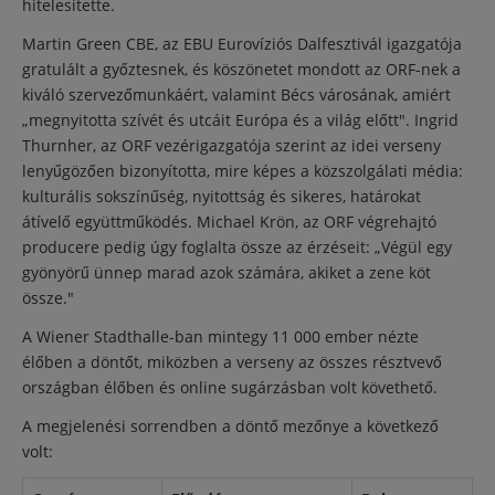
hitelesítette.
Martin Green CBE, az EBU Eurovíziós Dalfesztivál igazgatója
gratulált a győztesnek, és köszönetet mondott az ORF-nek a
kiváló szervezőmunkáért, valamint Bécs városának, amiért
„megnyitotta szívét és utcáit Európa és a világ előtt". Ingrid
Thurnher, az ORF vezérigazgatója szerint az idei verseny
lenyűgözően bizonyította, mire képes a közszolgálati média:
kulturális sokszínűség, nyitottság és sikeres, határokat
átívelő együttműködés. Michael Krön, az ORF végrehajtó
producere pedig úgy foglalta össze az érzéseit: „Végül egy
gyönyörű ünnep marad azok számára, akiket a zene köt
össze."
A Wiener Stadthalle-ban mintegy 11 000 ember nézte
élőben a döntőt, miközben a verseny az összes résztvevő
országban élőben és online sugárzásban volt követhető.
A megjelenési sorrendben a döntő mezőnye a következő
volt: