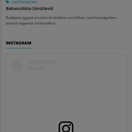
GASZTRONÓMIA
Bakancslista Sörútlevél
Budapest egyedi arculatú és kínálatú sörözőiben, kerthelyiségeiben
biztosít ingyenes sörkóstolót a...
INSTAGRAM