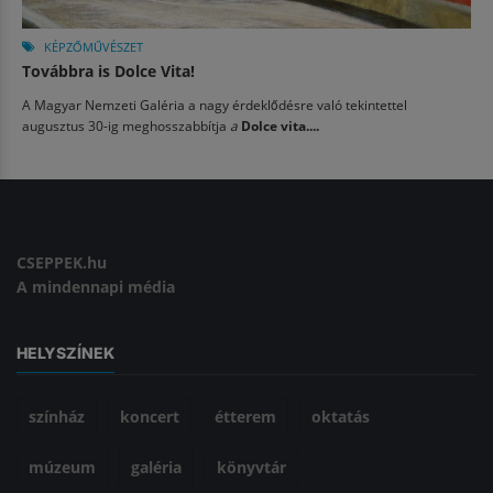
KÉPZŐMŰVÉSZET
Továbbra is Dolce Vita!
A Magyar Nemzeti Galéria a nagy érdeklődésre való tekintettel
augusztus 30-ig meghosszabbítja
a
Dolce vita....
CSEPPEK.hu
A mindennapi média
HELYSZÍNEK
színház
koncert
étterem
oktatás
múzeum
galéria
könyvtár