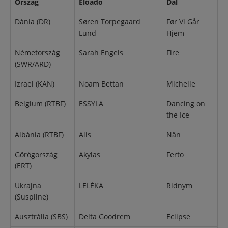
Ország
Előadó
Dal
Dánia (DR)
Søren Torpegaard
Før Vi Går
Lund
Hjem
Németország
Sarah Engels
Fire
(SWR/ARD)
Izrael (KAN)
Noam Bettan
Michelle
Belgium (RTBF)
ESSYLA
Dancing on
the Ice
Albánia (RTBF)
Alis
Nân
Görögország
Akylas
Ferto
(ERT)
Ukrajna
LELÉKA
Ridnym
(Suspilne)
Ausztrália (SBS)
Delta Goodrem
Eclipse