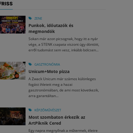
FRISS
ZENE
Punkok, időutazók és
megmondók
Sokan már azon picsognak, hogy itt a nyár
vége, a STENK csapata viszont úgy döntött,
erről tudomást sem vesz, inkább bölcsen...
GASZTRONÓMIA
Unicum+Moto pizza
A Zwack Unicum már számos különleges
fogást ihletett meg a hazai
gasztronómiában, de ami most következik,
arra garantáltan...
KÉPZŐMŰVÉSZET
Most szombaton érkezik az
ArtPiknik Cered
Egy napra megnyílnak a műtermek, életre