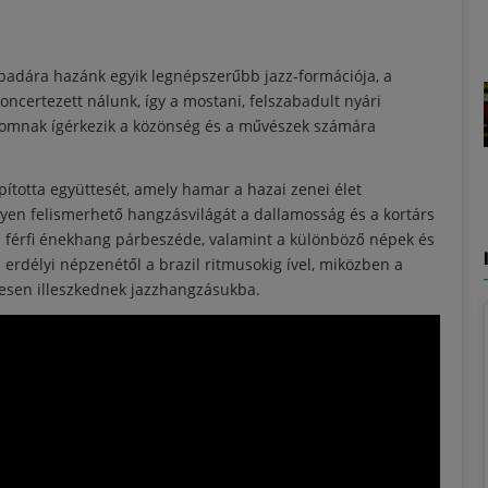
npadára hazánk egyik legnépszerűbb jazz-formációja, a
ncertezett nálunk, így a mostani, felszabadult nyári
alomnak ígérkezik a közönség és a művészek számára
ította együttesét, amely hamar a hazai zenei élet
nyen felismerhető hangzásvilágát a dallamosság és a kortárs
s a férfi énekhang párbeszéde, valamint a különböző népek és
 erdélyi népzenétől a brazil ritmusokig ível, miközben a
tesen illeszkednek jazzhangzásukba.