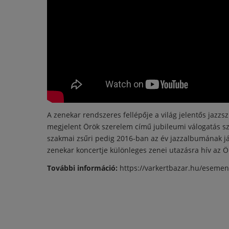
A zenekar rendszeres fellépője a világ jelentős jazz
megjelent Örök szerelem című jubileumi válogatás szá
szakmai zsűri pedig 2016-ban az év jazzalbumának já
zenekar koncertje különleges zenei utazásra hív az 
További információ:
https://varkertbazar.hu/eseme