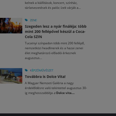
kelnek a kiállítások, koncert, színház,
tárlatvezetések és palóc ízek várják a...
ZENE
Szegeden lesz a nyár fináléja: több
mint 200 fellépővel készül a Coca-
Cola SZIN
Tucatnyi színpadon több mint 200 fellépő,
nemzetközi headlinerek és a hazai zenei
élet meghatározó előadói érkeznek
augusztus...
KÉPZŐMŰVÉSZET
Továbbra is Dolce Vita!
A Magyar Nemzeti Galéria a nagy
érdeklődésre való tekintettel augusztus 30-
ig meghosszabbítja
a
Dolce vita....