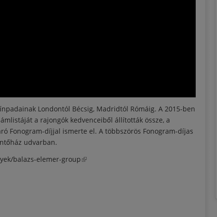
színpadainak Londontól Bécsig, Madridtól Rómáig. A 2015-ben
mlistáját a rajongók kedvenceiből állították össze, a
ró Fonogram-díjjal ismerte el. A többszörös Fonogram-díjas
Öntőház udvarban.
nyek/balazs-elemer-group
(külső hivatkozás)