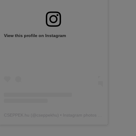
View this profile on Instagram
CSEPPEK.hu
(@
cseppekhu
) • Instagram photos and videos