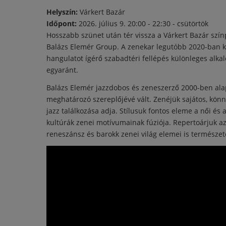
Helyszín:
Várkert Bazár
Időpont:
2026. július 9.
20:00
-
22:30
- csütörtök
Hosszabb szünet után tér vissza a Várkert Bazár szí
Balázs Elemér Group. A zenekar legutóbb 2020-ban ko
hangulatot ígérő szabadtéri fellépés különleges alk
egyaránt.
Balázs Elemér jazzdobos és zeneszerző 2000-ben alap
meghatározó szereplőjévé vált. Zenéjük sajátos, kön
jazz találkozása adja. Stílusuk fontos eleme a női é
kultúrák zenei motívumainak fúziója. Repertoárjuk az
reneszánsz és barokk zenei világ elemei is természe