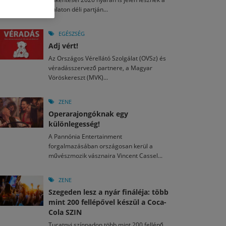
M
2026. MÁJ. 13.
Balaton déli partján...
a egy mese: 30 napos mesekihívást indít a Libri
2026. JÚL. 29.
2026. JÚL. 15.
rkezett a jubileumi Művészetek Völgye – még öt
agyar nézők 10 kedvenc filmje 2026 első félévében
EGÉSZSÉG
a kulturális ünnep
Adj vért!
M
2026. MÁJ. 11.
2026. JÚL. 3.
Az Országos Vérellátó Szolgálat (OVSz) és
ai László kapta az Artisjus Irodalmi Nagydíjat
2026. JÚL. 28.
véradásszervező partnere, a Magyar
13-án hozzánk is megérkezik a Rocktábor
Vöröskereszt (MVK)...
i Fesztivál 2026
ZENE
Operarajongóknak egy
különlegesség!
A Pannónia Entertainment
forgalmazásában országosan kerül a
művészmozik vásznaira Vincent Cassel...
ZENE
Szegeden lesz a nyár fináléja: több
mint 200 fellépővel készül a Coca-
Cola SZIN
Tucatnyi színpadon több mint 200 fellépő,