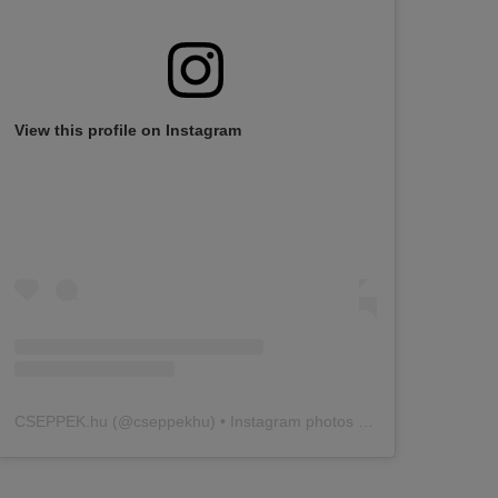
View this profile on Instagram
CSEPPEK.hu
(@
cseppekhu
) • Instagram photos and videos