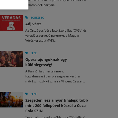
M
2026. MÁJ. 13.
Balaton déli partján...
a egy mese: 30 napos mesekihívást indít a Libri
2026. JÚL. 29.
2026. JÚL. 15.
rkezett a jubileumi Művészetek Völgye – még öt
agyar nézők 10 kedvenc filmje 2026 első félévében
EGÉSZSÉG
a kulturális ünnep
Adj vért!
M
2026. MÁJ. 11.
2026. JÚL. 3.
Az Országos Vérellátó Szolgálat (OVSz) és
ai László kapta az Artisjus Irodalmi Nagydíjat
2026. JÚL. 28.
véradásszervező partnere, a Magyar
13-án hozzánk is megérkezik a Rocktábor
Vöröskereszt (MVK)...
i Fesztivál 2026
ZENE
Operarajongóknak egy
különlegesség!
A Pannónia Entertainment
forgalmazásában országosan kerül a
művészmozik vásznaira Vincent Cassel...
ZENE
Szegeden lesz a nyár fináléja: több
mint 200 fellépővel készül a Coca-
Cola SZIN
Tucatnyi színpadon több mint 200 fellépő,