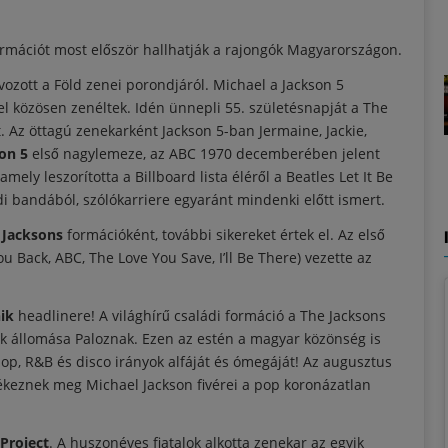
formációt most először hallhatják a rajongók Magyarországon.
vozott a Föld zenei porondjáról. Michael a Jackson 5
el közösen zenéltek. Idén ünnepli 55. születésnapját a The
. Az öttagú zenekarként Jackson 5-ban Jermaine, Jackie,
on 5
első nagylemeze, az ABC 1970 decemberében jelent
ly leszorította a Billboard lista éléről a Beatles Let It Be
di bandából, szólókarriere egyaránt mindenki előtt ismert.
 Jacksons
formációként, további sikereket értek el. Az első
u Back, ABC, The Love You Save, I’ll Be There) vezette az
ik
headlinere! A világhírű családi formáció a The Jacksons
yik állomása Paloznak. Ezen az estén a magyar közönség is
 pop, R&B és disco irányok alfáját és ómegáját! Az augusztus
lékeznek meg Michael Jackson fivérei a pop koronázatlan
Project
. A huszonéves fiatalok alkotta zenekar az egyik