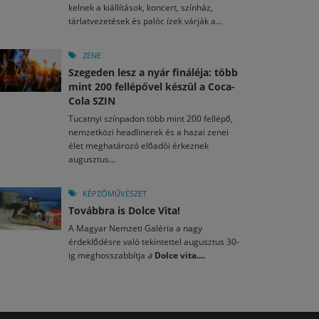
kelnek a kiállítások, koncert, színház,
tárlatvezetések és palóc ízek várják a...
ZENE
Szegeden lesz a nyár fináléja: több
mint 200 fellépővel készül a Coca-
Cola SZIN
Tucatnyi színpadon több mint 200 fellépő,
nemzetközi headlinerek és a hazai zenei
élet meghatározó előadói érkeznek
augusztus...
KÉPZŐMŰVÉSZET
Továbbra is Dolce Vita!
A Magyar Nemzeti Galéria a nagy
érdeklődésre való tekintettel augusztus 30-
ig meghosszabbítja
a
Dolce vita....