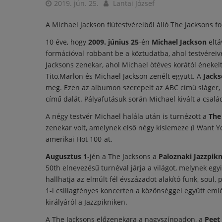
2019. jún. 25.
Lantai József
A Michael Jackson fiútestvéreiből álló The Jacksons 
10 éve, hogy
2009. június 25
-én
Michael Jackson
eltá
formációval robbant be a köztudatba, ahol testvéreiv
Jacksons zenekar, ahol Michael ötéves korától énekelt
Tito,Marlon és Michael Jackson zenélt együtt. A
Jacks
meg. Ezen az albumon szerepelt az ABC című sláger, ame
című dalát. Pályafutásuk során Michael kivált a csalá
A négy testvér Michael halála után is turnézott a
The
zenekar volt, amelynek első négy kislemeze (I Want Yo
amerikai Hot 100-at.
Augusztus 1
-jén a The Jacksons a
Paloznaki Jazzpikn
50th elnevezésű turnéval járja a világot, melynek eg
hallhatja az elmúlt fél évszázadot alakító funk, soul,
1-i csillagfényes koncerten a közönséggel együtt em
királyáról a Jazzpikniken.
A The Jacksons előzenekara a nagyszínpadon, a
Peet 