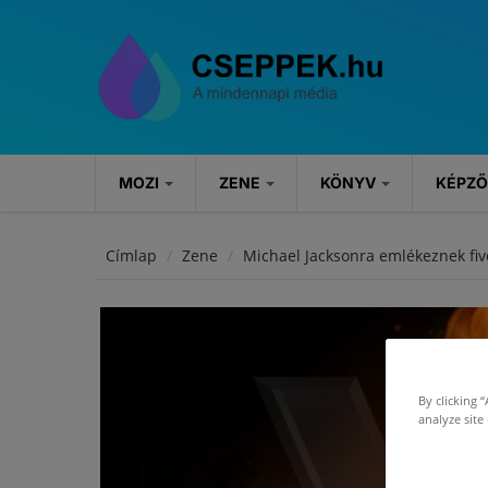
Ugrás a tartalomra
MOZI
ZENE
KÖNYV
KÉPZ
MOZI
ZENE
KÖNYV
Címlap
Zene
Michael Jacksonra emlékeznek fivé
Hírek
Hírek
Könyvajánlók
Kritikák
Koncertek
Rendezvények
By clicking 
Szösszenetek
analyze site