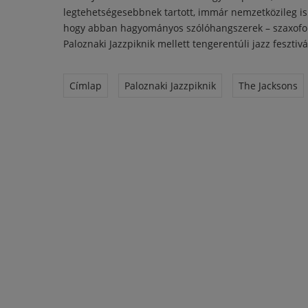
legtehetségesebbnek tartott, immár nemzetközileg is 
hogy abban hagyományos szólóhangszerek – szaxofon, 
Paloznaki Jazzpiknik mellett tengerentúli jazz fesztiv
Címlap
Paloznaki Jazzpiknik
The Jacksons