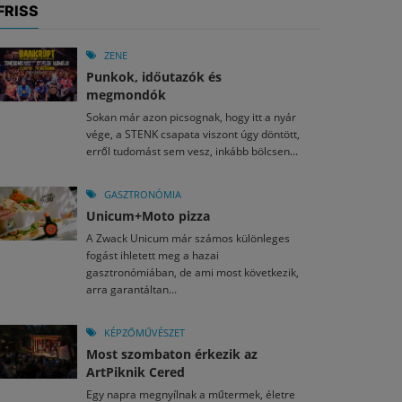
FRISS
ZENE
Punkok, időutazók és
megmondók
Sokan már azon picsognak, hogy itt a nyár
vége, a STENK csapata viszont úgy döntött,
erről tudomást sem vesz, inkább bölcsen...
GASZTRONÓMIA
Unicum+Moto pizza
A Zwack Unicum már számos különleges
fogást ihletett meg a hazai
gasztronómiában, de ami most következik,
arra garantáltan...
KÉPZŐMŰVÉSZET
Most szombaton érkezik az
ArtPiknik Cered
Egy napra megnyílnak a műtermek, életre