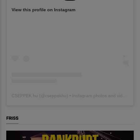
View this profile on Instagram
CSEPPEK.hu
(@
cseppekhu
) • Instagram photos and videos
FRISS