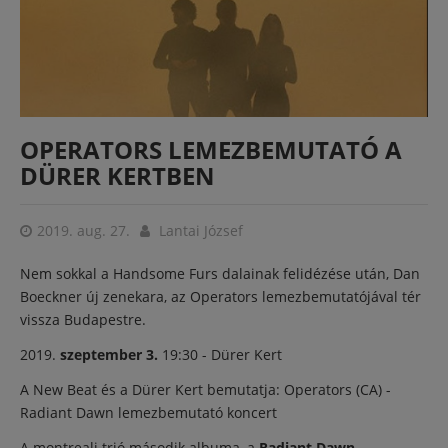
OPERATORS LEMEZBEMUTATÓ A
DÜRER KERTBEN
2019. aug. 27.
Lantai József
Nem sokkal a Handsome Furs dalainak felidézése után, Dan
Boeckner új zenekara, az Operators lemezbemutatójával tér
vissza Budapestre.
2019.
szeptember 3.
19:30 - Dürer Kert
A New Beat és a Dürer Kert bemutatja: Operators (CA) -
Radiant Dawn lemezbemutató koncert
A montreali trió második albuma, a
Radiant Dawn