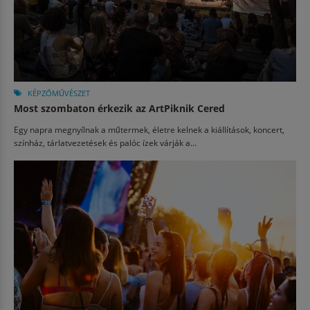
KÉPZŐMŰVÉSZET
Most szombaton érkezik az ArtPiknik Cered
Egy napra megnyílnak a műtermek, életre kelnek a kiállítások, koncert,
színház, tárlatvezetések és palóc ízek várják a...