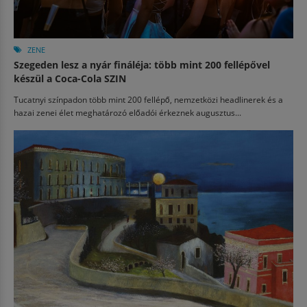
ZENE
Szegeden lesz a nyár fináléja: több mint 200 fellépővel
készül a Coca-Cola SZIN
Tucatnyi színpadon több mint 200 fellépő, nemzetközi headlinerek és a
hazai zenei élet meghatározó előadói érkeznek augusztus...