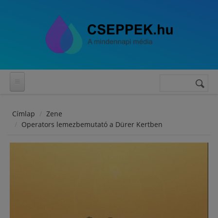
Ugrás a tartalomra
Keresés
Keresés
űrlap
Címlap
Zene
Operators lemezbemutató a Dürer Kertben