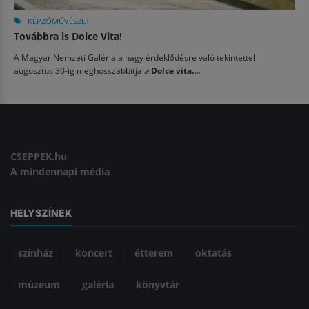
KÉPZŐMŰVÉSZET
Továbbra is Dolce Vita!
A Magyar Nemzeti Galéria a nagy érdeklődésre való tekintettel
augusztus 30-ig meghosszabbítja
a
Dolce vita....
CSEPPEK.hu
A mindennapi média
HELYSZÍNEK
színház
koncert
étterem
oktatás
múzeum
galéria
könyvtár