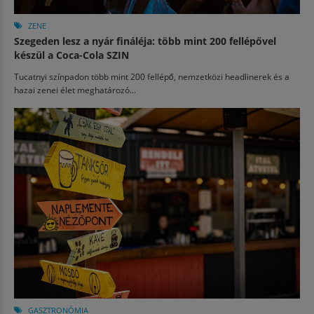
ZENE
Szegeden lesz a nyár fináléja: több mint 200 fellépővel
készül a Coca-Cola SZIN
Tucatnyi színpadon több mint 200 fellépő, nemzetközi headlinerek és a
hazai zenei élet meghatározó...
GASZTRONÓMIA