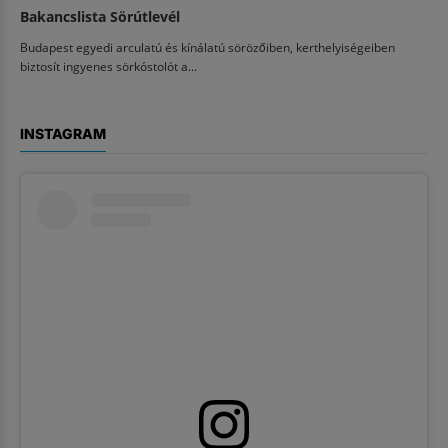
Bakancslista Sörútlevél
Budapest egyedi arculatú és kínálatú sörözőiben, kerthelyiségeiben
biztosít ingyenes sörkóstolót a...
INSTAGRAM