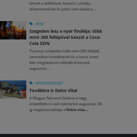
kelnek a kiállítások, koncert, színház,
tárlatvezetések és palóc ízek várják a...
ZENE
Szegeden lesz a nyár fináléja: több
mint 200 fellépővel készül a Coca-
Cola SZIN
Tucatnyi színpadon több mint 200 fellépő,
nemzetközi headlinerek és a hazai zenei
élet meghatározó előadói érkeznek
augusztus...
KÉPZŐMŰVÉSZET
Továbbra is Dolce Vita!
A Magyar Nemzeti Galéria a nagy
érdeklődésre való tekintettel augusztus 30-
ig meghosszabbítja
a
Dolce vita....