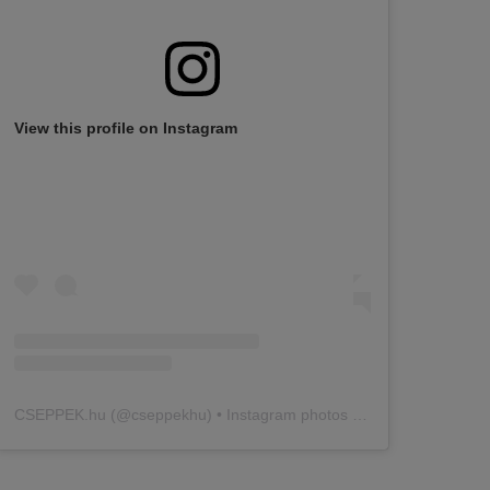
View this profile on Instagram
CSEPPEK.hu
(@
cseppekhu
) • Instagram photos and videos