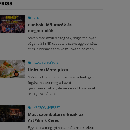
FRISS
ZENE
Punkok, időutazók és
megmondók
Sokan már azon picsognak, hogy itt a nyár
vége, a STENK csapata viszont úgy döntött,
erről tudomást sem vesz, inkább bölcsen...
GASZTRONÓMIA
Unicum+Moto pizza
A Zwack Unicum már számos különleges
fogást ihletett meg a hazai
gasztronómiában, de ami most következik,
arra garantáltan...
KÉPZŐMŰVÉSZET
Most szombaton érkezik az
ArtPiknik Cered
Egy napra megnyílnak a műtermek, életre