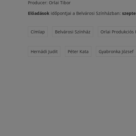
Producer: Orlai Tibor
Előadások
időpontjai a Belvárosi Színházban:
szeptem
Címlap
Belvárosi Színház
Orlai Produkciós 
Hernádi Judit
Péter Kata
Gyabronka József