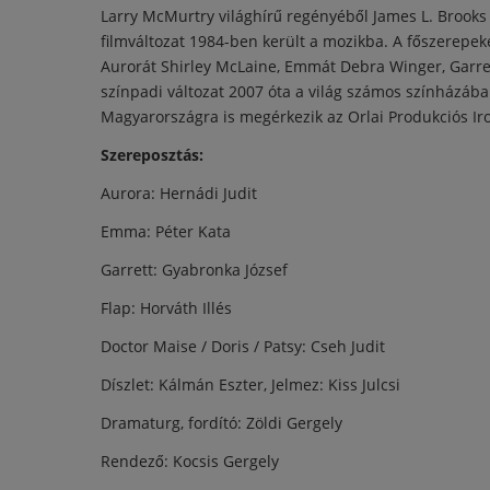
Larry McMurtry világhírű regényéből James L. Brooks
filmváltozat 1984-ben került a mozikba. A főszerepeke
Aurorát Shirley McLaine, Emmát Debra Winger, Garrett
színpadi változat 2007 óta a világ számos színházába
Magyarországra is megérkezik az Orlai Produkciós Ir
Szereposztás:
Aurora: Hernádi Judit
Emma: Péter Kata
Garrett: Gyabronka József
Flap: Horváth Illés
Doctor Maise / Doris / Patsy: Cseh Judit
Díszlet: Kálmán Eszter, Jelmez: Kiss Julcsi
Dramaturg, fordító: Zöldi Gergely
Rendező: Kocsis Gergely