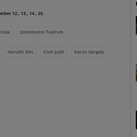
ber 12., 13., 14., 25.
Iroda
Szentendrei Teátrum
Horváth Illés
Cseh Judit
Kocsis Gergely