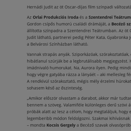
Hernádi Judit az öt Oscar-díjas film színpadi változa
Az
Orlai Produkciós Iroda
és a
Szentendrei Teátrum
Gordon csípős humorú családi drámáját, a
Becéző s
állította színpadra a Szentendrei Teátrumban. Az öt 
Judit látható, partnerei pedig Péter Kata, Gyabronka 
a Belvárosi Színházban látható.
Vannak strapás anyák. Sziporkázóak, szórakoztatóak, 
hibátlanul szúrják be a legbrutálisabb megjegyzést
imádnivaló humorukat. Na, Aurora ilyen. Pedig mindig 
hogy végre gatyába rázza a lányáét – aki mellesleg f
A rendkívül szórakoztató, mégis mély érzelmi húrokat
sohasem késő az őszinteség.
„Amikor először olvastam a darabot, akkor már tudtam
bennem a szöveg. Valamiféle különleges derű szövi át
próbák alatt az lesz a célom, hogy megtaláljuk, hogy e
legemberibb módon feldolgozni. Szakmai kihívásnak é
– mondta
Kocsis Gergely
a Becéző szavak olvasóprób