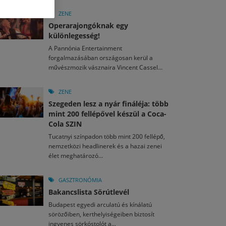
M
2026. MÁJ. 13.
a egy mese: 30 napos mesekihívást indít a Libri
ZENE
2026. JÚL. 29.
2026. JÚL. 15.
Operarajongóknak egy
rkezett a jubileumi Művészetek Völgye – még öt
agyar nézők 10 kedvenc filmje 2026 első félévében
különlegesség!
a kulturális ünnep
A Pannónia Entertainment
M
2026. MÁJ. 11.
2026. JÚL. 3.
forgalmazásában országosan kerül a
ai László kapta az Artisjus Irodalmi Nagydíjat
2026. JÚL. 28.
művészmozik vásznaira Vincent Cassel...
13-án hozzánk is megérkezik a Rocktábor
i Fesztivál 2026
ZENE
Szegeden lesz a nyár fináléja: több
mint 200 fellépővel készül a Coca-
Cola SZIN
Tucatnyi színpadon több mint 200 fellépő,
nemzetközi headlinerek és a hazai zenei
élet meghatározó...
GASZTRONÓMIA
Bakancslista Sörútlevél
Budapest egyedi arculatú és kínálatú
sörözőiben, kerthelyiségeiben biztosít
ingyenes sörkóstolót a...