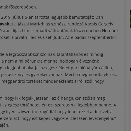
tának főszerepében.
2019. július 5-én tartotta legújabb bemutatóját: Dan
zavak
at a Jászai Mari-díjas színész, rendező Kocsis Gergely
Oscar-díjas film színpadi változatának főszerepében Hernádi
József, Horváth Illés és Cseh Judit. Az előadás szeptembertől
de a legrosszabbkor szólnak, tapintatlanok és mindig
. Ha nem a mi bőrünkre menne, boldogan élveznénk
a legjobbat akarja, az egész életét parkolópályára állítja,
érjes asszony, és gyerekei vannak. Mert ő megmondta előre...
 megpendítő történet mindenekfelett arról szól, hogy
, hogy kik fogják játszani, az ő hangjukon szólalt meg
 az egész történetet, én ezt szeretem a legjobban benne. A
gy ilyen szívszorító tragédiát hogy lehet ezzel a derűvel, a
rzem azt, hogy ezt képes vagyok-e ízlésesen levezényelni.”
áján.