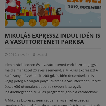
MIKULÁS EXPRESSZ INDUL IDÉN IS
A VASÚTTÖRTÉNETI PARKBA
2019. nov. 14.
zsuzsi
Idén a Nickelodeon és a Vasúttörténeti Park közösen jegyzi
majd a már közel 20 éves eseményt, a Mikulás Expresszt! A
karácsonyi díszekbe öltözött gőzös idén decemberben is
végig pöfög a Nyugati pályaudvart és a Vasúttörténeti Parkot
összekötő útvonalon, ebben az évben is az egyik
legkülönlegesebb Mikulás programot ígérve a családoknak.
A Mikulás Expressz nem csupán a közel két évtizedes
töretlen népszerűsége, de egyedi megvalósítása miatt is vált