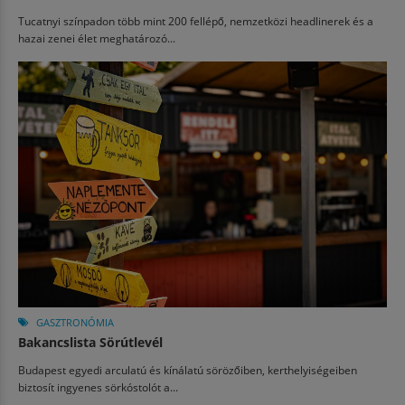
Tucatnyi színpadon több mint 200 fellépő, nemzetközi headlinerek és a
hazai zenei élet meghatározó...
GASZTRONÓMIA
Bakancslista Sörútlevél
Budapest egyedi arculatú és kínálatú sörözőiben, kerthelyiségeiben
biztosít ingyenes sörkóstolót a...