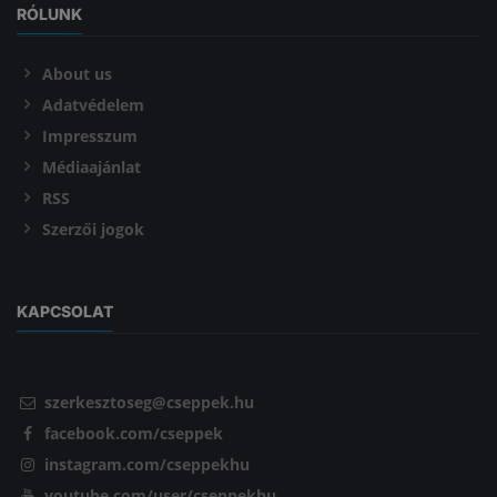
RÓLUNK
About us
Adatvédelem
Impresszum
Médiaajánlat
RSS
Szerzői jogok
KAPCSOLAT
szerkesztoseg@cseppek.hu
facebook.com/cseppek
instagram.com/cseppekhu
youtube.com/user/cseppekhu