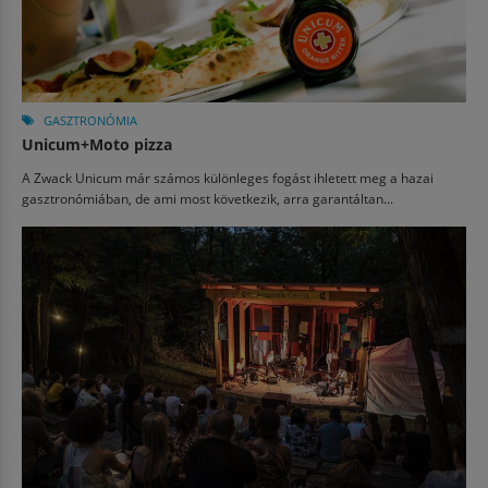
GASZTRONÓMIA
Unicum+Moto pizza
A Zwack Unicum már számos különleges fogást ihletett meg a hazai
gasztronómiában, de ami most következik, arra garantáltan...