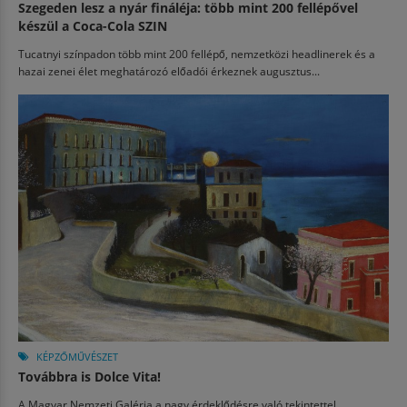
Szegeden lesz a nyár fináléja: több mint 200 fellépővel
készül a Coca-Cola SZIN
Tucatnyi színpadon több mint 200 fellépő, nemzetközi headlinerek és a
hazai zenei élet meghatározó előadói érkeznek augusztus...
KÉPZŐMŰVÉSZET
Továbbra is Dolce Vita!
A Magyar Nemzeti Galéria a nagy érdeklődésre való tekintettel