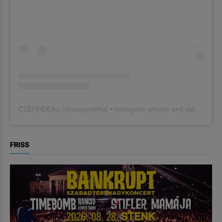
CSEPPEK.hu
(@
cseppekhu
) • Instagram photos and videos
FRISS