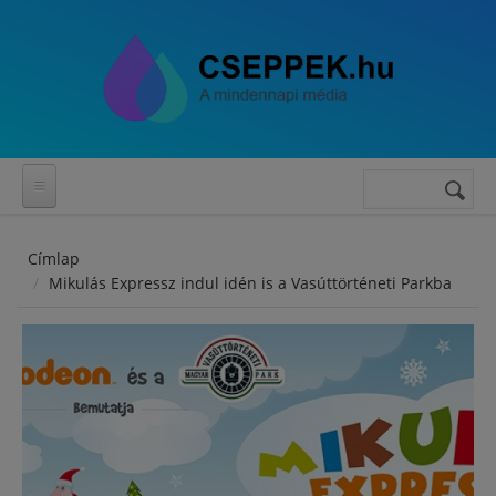
Ugrás a tartalomra
Keresés
Keresés
űrlap
Címlap
Mikulás Expressz indul idén is a Vasúttörténeti Parkba