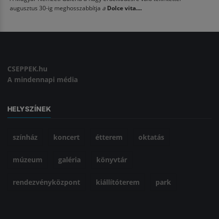
augusztus 30-ig meghosszabbítja
a
Dolce vita....
CSEPPEK.hu
A mindennapi média
HELYSZÍNEK
színház
koncert
étterem
oktatás
múzeum
galéria
könyvtár
rendezvényközpont
kiállítóterem
park