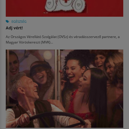
EGÉSZSÉG
Adj vért!
Az Országos Vérellátó Szolgálat (OVSz) és véradásszervező partnere, a
Magyar Vöröskereszt (MVK)...