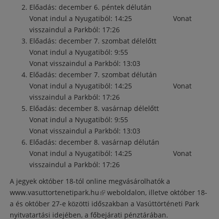
Előadás: december 6. péntek délután
Vonat indul a Nyugatiból: 14:25 Vonat
visszaindul a Parkból: 17:26
Előadás: december 7. szombat délelőtt
Vonat indul a Nyugatiból: 9:55
Vonat visszaindul a Parkból: 13:03
Előadás: december 7. szombat délután
Vonat indul a Nyugatiból: 14:25 Vonat
visszaindul a Parkból: 17:26
Előadás: december 8. vasárnap délelőtt
Vonat indul a Nyugatiból: 9:55
Vonat visszaindul a Parkból: 13:03
Előadás: december 8. vasárnap délután
Vonat indul a Nyugatiból: 14:25 Vonat
visszaindul a Parkból: 17:26
A jegyek október 18-tól online megvásárolhatók a
www.vasuttortenetipark.hu
(külső hivatkozás)
weboldalon, illetve október 18-
a és október 27-e közötti időszakban a Vasúttörténeti Park
nyitvatartási idejében, a főbejárati pénztárában.