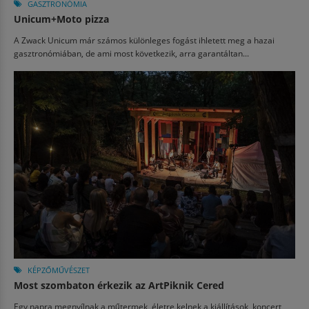
GASZTRONÓMIA
Unicum+Moto pizza
A Zwack Unicum már számos különleges fogást ihletett meg a hazai
gasztronómiában, de ami most következik, arra garantáltan...
KÉPZŐMŰVÉSZET
Most szombaton érkezik az ArtPiknik Cered
Egy napra megnyílnak a műtermek, életre kelnek a kiállítások, koncert,