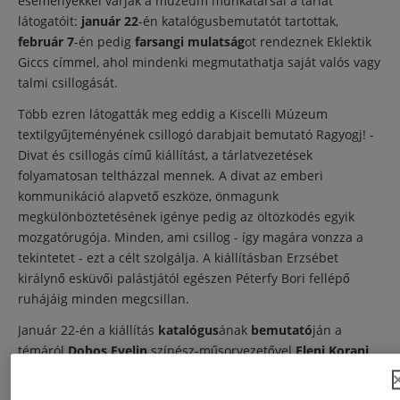
eseményekkel várják a múzeum munkatársai a tárlat
látogatóit:
január 22
-én katalógusbemutatót tartottak,
február 7
-én pedig
farsangi mulatság
ot rendeznek Eklektik
Giccs címmel, ahol mindenki megmutathatja saját valós vagy
talmi csillogását.
Több ezren látogatták meg eddig a Kiscelli Múzeum
textilgyűjteményének csillogó darabjait bemutató Ragyogj! -
Divat és csillogás című kiállítást, a tárlatvezetések
folyamatosan teltházzal mennek. A divat az emberi
kommunikáció alapvető eszköze, önmagunk
megkülönböztetésének igénye pedig az öltözködés egyik
mozgatórugója. Minden, ami csillog - így magára vonzza a
tekintetet - ezt a célt szolgálja. A kiállításban Erzsébet
királynő esküvői palástjától egészen Péterfy Bori fellépő
ruhájáig minden megcsillan.
Január 22-én a kiállítás
katalógus
ának
bemutató
ján a
témáról
Dobos Evelin
színész-műsorvezetővel
Eleni Korani
műkereskedő és -gyűjtő, valamint Szatmári Judit
divattörténész beszélgetett. A kiállítás március 15-ig