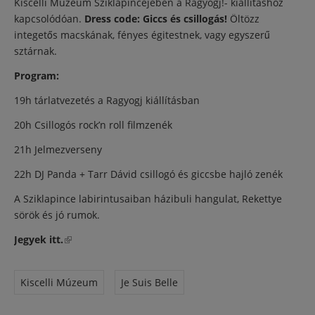
Kiscelli Múzeum Sziklapincéjében a Ragyogj!- kiállításhoz
kapcsolódóan.
Dress code: Giccs és csillogás!
Öltözz
integetős macskának, fényes égitestnek, vagy egyszerű
sztárnak.
Program:
19h tárlatvezetés a Ragyogj kiállításban
20h Csillogós rock’n roll filmzenék
21h Jelmezverseny
22h DJ Panda + Tarr Dávid csillogó és giccsbe hajló zenék
A Sziklapince labirintusaiban házibuli hangulat, Rekettye
sörök és jó rumok.
Jegyek itt.
(külső hivatkozás)
Kiscelli Múzeum
Je Suis Belle