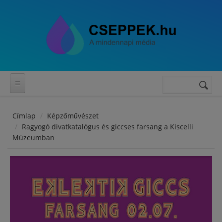
Ugrás a tartalomra
Keresés
Keresés
űrlap
Címlap
Képzőművészet
Ragyogó divatkatalógus és giccses farsang a Kiscelli
Múzeumban