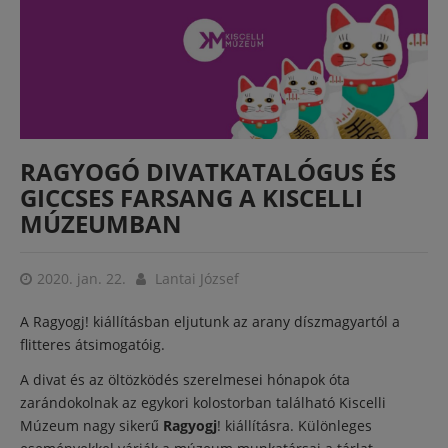
RAGYOGÓ DIVATKATALÓGUS ÉS
GICCSES FARSANG A KISCELLI
MÚZEUMBAN
2020. jan. 22.
Lantai József
A Ragyogj! kiállításban eljutunk az arany díszmagyartól a
flitteres átsimogatóig.
A divat és az öltözködés szerelmesei hónapok óta
zarándokolnak az egykori kolostorban található Kiscelli
Múzeum nagy sikerű
Ragyogj
! kiállításra. Különleges