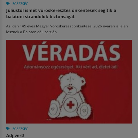
EGÉSZSÉG
Júliustól ismét vöröskeresztes önkéntesek segítik a
balatoni strandolók biztonságát
Az idén 145 éves Magyar Vöröskereszt önkéntesei 2026 nyarán is jelen
lesznek a Balaton déli partján...
EGÉSZSÉG
Adj vért!