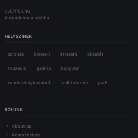
CSEPPEK.hu
A mindennapi média
HELYSZÍNEK
színház
koncert
étterem
oktatás
múzeum
galéria
könyvtár
rendezvényközpont
kiállítóterem
park
RÓLUNK
About us
Adatvédelem