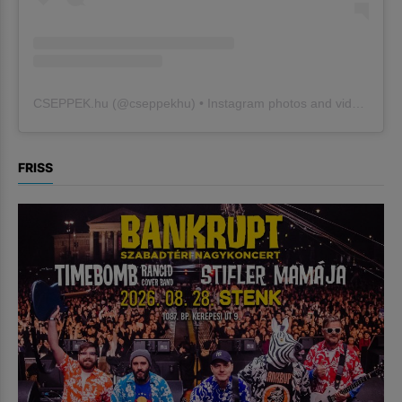
CSEPPEK.hu
(@
cseppekhu
) • Instagram photos and videos
FRISS