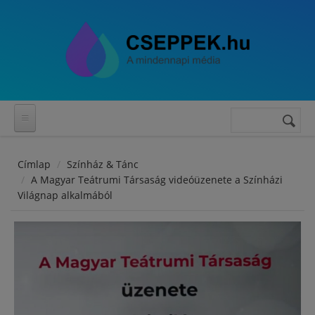
Ugrás a tartalomra
Keresés
Keresés
űrlap
Címlap
Színház & Tánc
A Magyar Teátrumi Társaság videóüzenete a Színházi
Világnap alkalmából