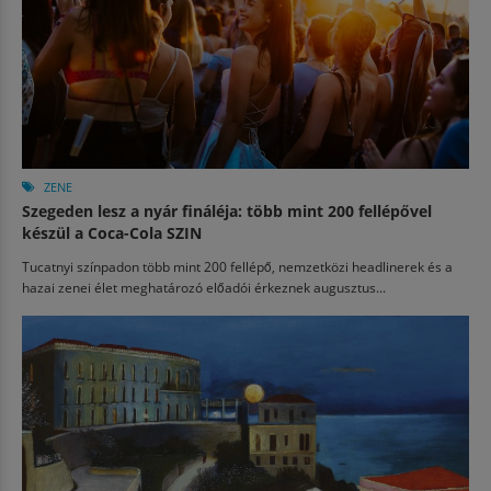
ZENE
Szegeden lesz a nyár fináléja: több mint 200 fellépővel
készül a Coca-Cola SZIN
Tucatnyi színpadon több mint 200 fellépő, nemzetközi headlinerek és a
hazai zenei élet meghatározó előadói érkeznek augusztus...