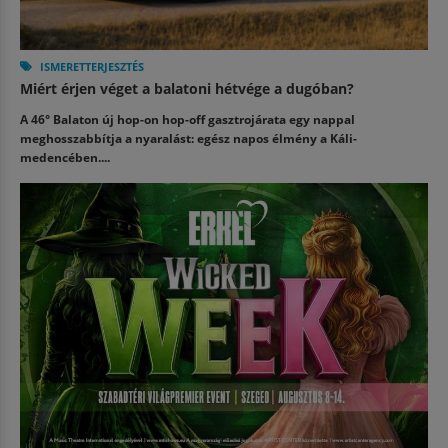
ISMERETTERJESZTÉS
Miért érjen véget a balatoni hétvége a dugóban?
A 46° Balaton új hop-on hop-off gasztrojárata egy nappal
meghosszabbítja a nyaralást: egész napos élmény a Káli-
medencében....