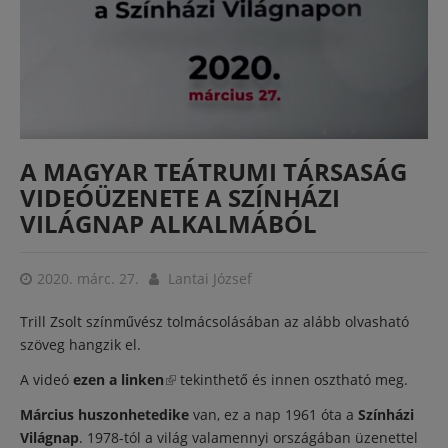
A MAGYAR TEÁTRUMI TÁRSASÁG
VIDEÓÜZENETE A SZÍNHÁZI
VILÁGNAP ALKALMÁBÓL
2020. márc. 27.
Lantai József
Trill Zsolt színművész tolmácsolásában az alább olvasható
szöveg hangzik el.
A videó
ezen a linken
(külső hivatkozás)
tekinthető és innen osztható meg.
Március huszonhetedike
van, ez a nap 1961 óta a
Színházi
Világnap
. 1978-tól a világ valamennyi országában üzenettel