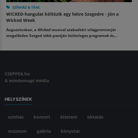
SZÍNHÁZ & TÁNC
WICKED-hangulat költözik egy hétre Szegedre - Jön a
Wicked Week
Augusztusban, a
Wicked
musical szabadtéri világpremierjét
megelőzően Szeged több pontján különleges programok és...
CSEPPEK.hu
A mindennapi média
HELYSZÍNEK
színház
koncert
étterem
oktatás
múzeum
galéria
könyvtár