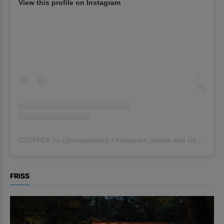
View this profile on Instagram
CSEPPEK.hu
(@
cseppekhu
) • Instagram photos and videos
FRISS