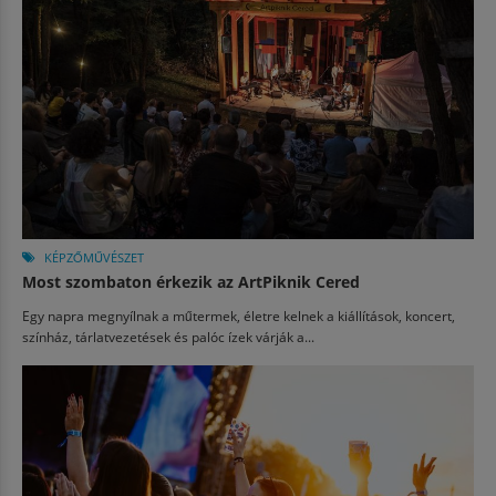
KÉPZŐMŰVÉSZET
Most szombaton érkezik az ArtPiknik Cered
Egy napra megnyílnak a műtermek, életre kelnek a kiállítások, koncert,
színház, tárlatvezetések és palóc ízek várják a...