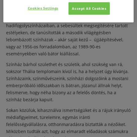
De színházi elődeink a társadalmi felelősséget is mélyen
Cookies Settings
Accept All Cookies
átérezték és tanúsították: az 1848. március 15-i félbeszakadt
Bánk bán idején, az első világháború front- és
hadifogolyszínházaiban, a sebesültek megsegítésére tartott
estélyeken, de tanúsították a második világégésben
lebombázott színházak – akár saját kezű – újjáépítésével,
vagy az 1956-os forradalomban, az 1989-90-es
eseményekben való bátor kiállással.
Színház bárhol születhet és születik, ahol szükség van rá,
sokszor Thália templomain kívül is, ha a helyzet úgy kívánja.
Színházaink, színművészeink, színházi dolgozóink a mostani
emberpróbáló időszakban is bátran, józanul állnak helyt,
felismerve, hogy néha bizony az a felelős döntés, ha a
színház bezárja kapuit.
Sokan közülük, kihasználva ismertségüket és a rájuk irányuló
médiafigyelmet, türelemre, egymás iránti
felelősségvállalásra, otthonmaradásra biztatták a nézőiket.
Miközben tudták azt, hogy az elmaradt előadások számukra