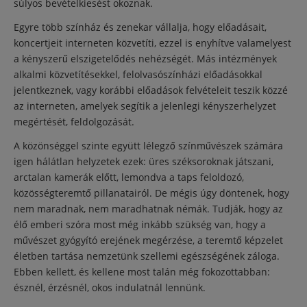
súlyos bevételkiesést okoznak.
Egyre több színház és zenekar vállalja, hogy előadásait,
koncertjeit interneten közvetíti, ezzel is enyhítve valamelyest
a kényszerű elszigetelődés nehézségét. Más intézmények
alkalmi közvetítésekkel, felolvasószínházi előadásokkal
jelentkeznek, vagy korábbi előadások felvételeit teszik közzé
az interneten, amelyek segítik a jelenlegi kényszerhelyzet
megértését, feldolgozását.
A közönséggel szinte együtt lélegző színművészek számára
igen hálátlan helyzetek ezek: üres széksoroknak játszani,
arctalan kamerák előtt, lemondva a taps feloldozó,
közösségteremtő pillanatairól. De mégis úgy döntenek, hogy
nem maradnak, nem maradhatnak némák. Tudják, hogy az
élő emberi szóra most még inkább szükség van, hogy a
művészet gyógyító erejének megérzése, a teremtő képzelet
életben tartása nemzetünk szellemi egészségének záloga.
Ebben kellett, és kellene most talán még fokozottabban:
észnél, érzésnél, okos indulatnál lennünk.