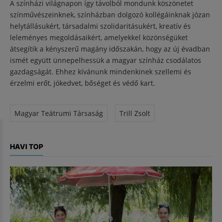
A színházi világnapon így távolból mondunk köszönetet
színművészeinknek, színházban dolgozó kollégáinknak józan
helytállásukért, társadalmi szolidaritásukért, kreatív és
leleményes megoldásaikért, amelyekkel közönségüket
átsegítik a kényszerű magány időszakán, hogy az új évadban
ismét együtt ünnepelhessük a magyar színház csodálatos
gazdagságát. Ehhez kívánunk mindenkinek szellemi és
érzelmi erőt, jókedvet, bőséget és védő kart.
Magyar Teátrumi Társaság
Trill Zsolt
HAVI TOP