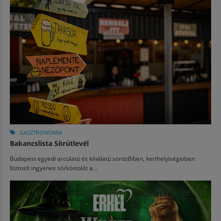
GASZTRONÓMIA
Bakancslista Sörútlevél
Budapest egyedi arculatú és kínálatú sörözőiben, kerthelyiségeiben
biztosít ingyenes sörkóstolót a...