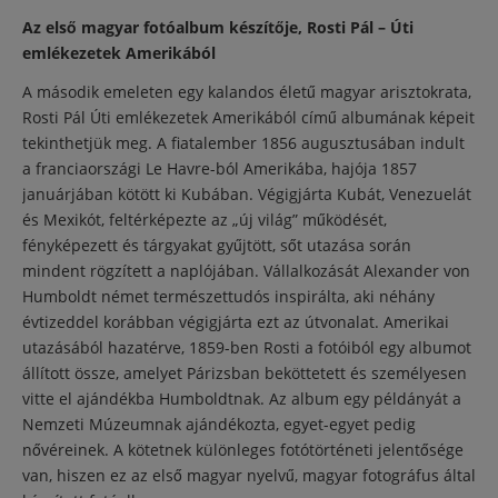
Az első magyar fotóalbum készítője, Rosti Pál – Úti
emlékezetek Amerikából
A második emeleten egy kalandos életű magyar arisztokrata,
Rosti Pál Úti emlékezetek Amerikából című albumának képeit
tekinthetjük meg. A fiatalember 1856 augusztusában indult
a franciaországi Le Havre-ból Amerikába, hajója 1857
januárjában kötött ki Kubában. Végigjárta Kubát, Venezuelát
és Mexikót, feltérképezte az „új világ” működését,
fényképezett és tárgyakat gyűjtött, sőt utazása során
mindent rögzített a naplójában. Vállalkozását Alexander von
Humboldt német természettudós inspirálta, aki néhány
évtizeddel korábban végigjárta ezt az útvonalat. Amerikai
utazásából hazatérve, 1859-ben Rosti a fotóiból egy albumot
állított össze, amelyet Párizsban beköttetett és személyesen
vitte el ajándékba Humboldtnak. Az album egy példányát a
Nemzeti Múzeumnak ajándékozta, egyet-egyet pedig
nővéreinek. A kötetnek különleges fotótörténeti jelentősége
van, hiszen ez az első magyar nyelvű, magyar fotográfus által