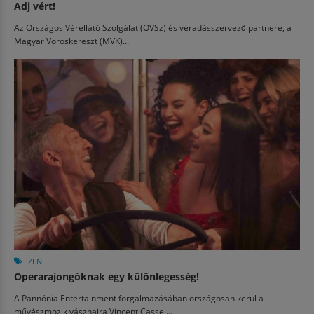
Adj vért!
Az Országos Vérellátó Szolgálat (OVSz) és véradásszervező partnere, a
Magyar Vöröskereszt (MVK)...
ZENE
Operarajongóknak egy különlegesség!
A Pannónia Entertainment forgalmazásában országosan kerül a
művészmozik vásznaira Vincent Cassel...