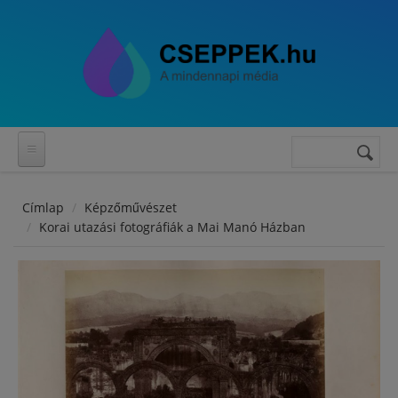
Ugrás a tartalomra
Keresés
Keresés
űrlap
Címlap
Képzőművészet
Korai utazási fotográfiák a Mai Manó Házban