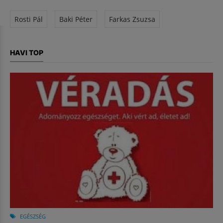
Rosti Pál
Baki Péter
Farkas Zsuzsa
HAVI TOP
EGÉSZSÉG