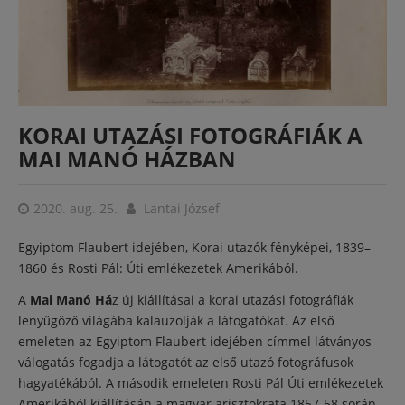
KORAI UTAZÁSI FOTOGRÁFIÁK A
MAI MANÓ HÁZBAN
2020. aug. 25.
Lantai József
Egyiptom Flaubert idejében, Korai utazók fényképei, 1839–
1860 és Rosti Pál: Úti emlékezetek Amerikából.
A
Mai Manó Há
z új kiállításai a korai utazási fotográfiák
lenyűgöző világába kalauzolják a látogatókat. Az első
emeleten az Egyiptom Flaubert idejében címmel látványos
válogatás fogadja a látogatót az első utazó fotográfusok
hagyatékából. A második emeleten Rosti Pál Úti emlékezetek
Amerikából kiállításán a magyar arisztokrata 1857-58 során