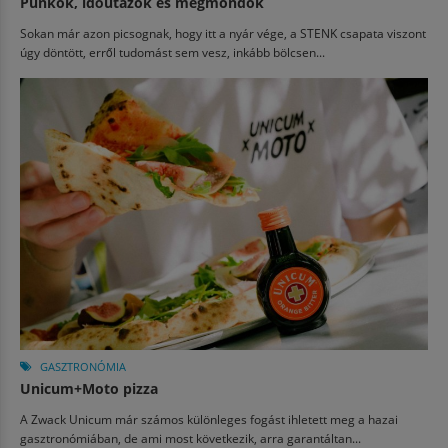
Punkok, időutazók és megmondók
Sokan már azon picsognak, hogy itt a nyár vége, a STENK csapata viszont
úgy döntött, erről tudomást sem vesz, inkább bölcsen...
GASZTRONÓMIA
Unicum+Moto pizza
A Zwack Unicum már számos különleges fogást ihletett meg a hazai
gasztronómiában, de ami most következik, arra garantáltan...