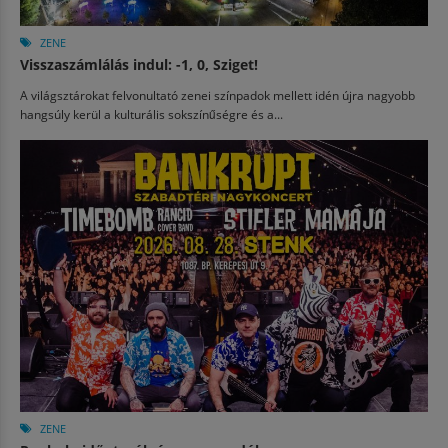
ZENE
Visszaszámlálás indul: -1, 0, Sziget!
A világsztárokat felvonultató zenei színpadok mellett idén újra nagyobb
hangsúly kerül a kulturális sokszínűségre és a...
ZENE