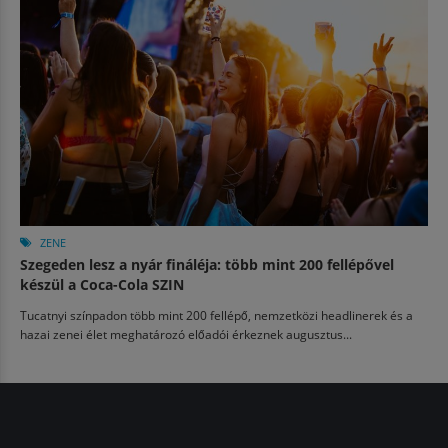
ZENE
Szegeden lesz a nyár fináléja: több mint 200 fellépővel
készül a Coca-Cola SZIN
Tucatnyi színpadon több mint 200 fellépő, nemzetközi headlinerek és a
hazai zenei élet meghatározó előadói érkeznek augusztus...