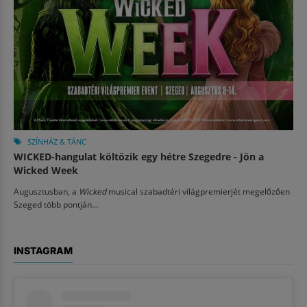
SZÍNHÁZ & TÁNC
WICKED-hangulat költözik egy hétre Szegedre - Jön a
Wicked Week
Augusztusban, a
Wicked
musical szabadtéri világpremierjét megelőzően
Szeged több pontján...
INSTAGRAM