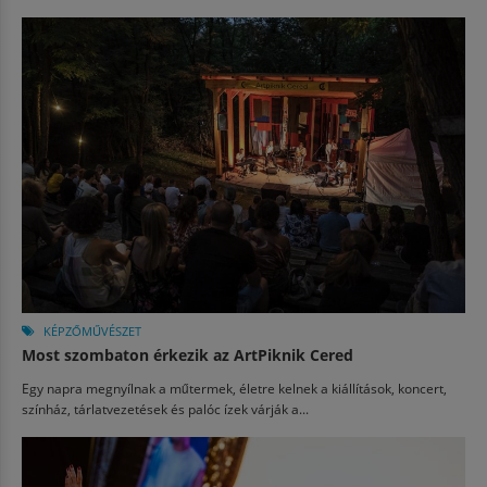
KÉPZŐMŰVÉSZET
Most szombaton érkezik az ArtPiknik Cered
Egy napra megnyílnak a műtermek, életre kelnek a kiállítások, koncert,
színház, tárlatvezetések és palóc ízek várják a...