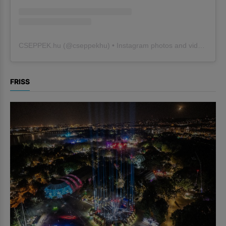
CSEPPEK.hu
(@
cseppekhu
) • Instagram photos and videos
FRISS