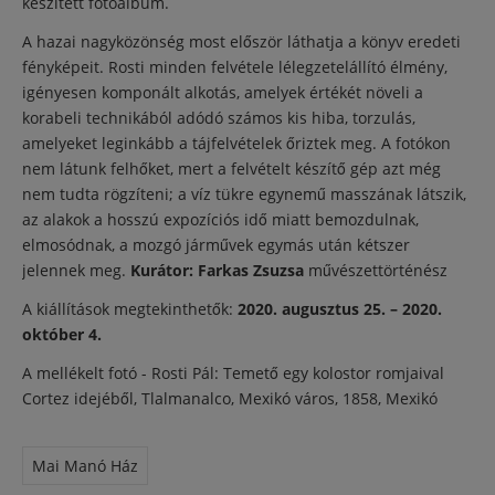
készített fotóalbum.
A hazai nagyközönség most először láthatja a könyv eredeti
fényképeit. Rosti minden felvétele lélegzetelállító élmény,
igényesen komponált alkotás, amelyek értékét növeli a
korabeli technikából adódó számos kis hiba, torzulás,
amelyeket leginkább a tájfelvételek őriztek meg. A fotókon
nem látunk felhőket, mert a felvételt készítő gép azt még
nem tudta rögzíteni; a víz tükre egynemű masszának látszik,
az alakok a hosszú expozíciós idő miatt bemozdulnak,
elmosódnak, a mozgó járművek egymás után kétszer
jelennek meg.
Kurátor: Farkas Zsuzsa
művészettörténész
A kiállítások megtekinthetők:
2020. augusztus 25. – 2020.
október 4.
A mellékelt fotó - Rosti Pál: Temető egy kolostor romjaival
Cortez idejéből, Tlalmanalco, Mexikó város, 1858, Mexikó
Mai Manó Ház