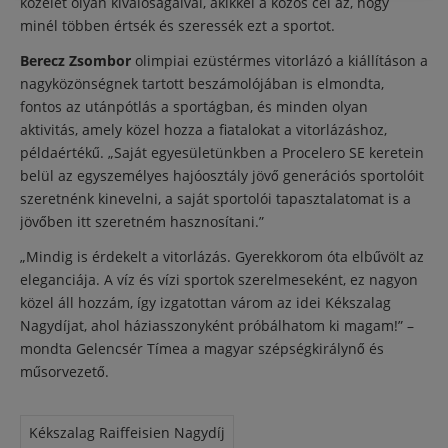
közélet olyan kiválóságaival, akikkel a közös cél az, hogy
minél többen értsék és szeressék ezt a sportot.
Berecz Zsombor
olimpiai ezüstérmes vitorlázó a kiállításon a
nagyközönségnek tartott beszámolójában is elmondta,
fontos az utánpótlás a sportágban, és minden olyan
aktivitás, amely közel hozza a fiatalokat a vitorlázáshoz,
példaértékű. „Saját egyesületünkben a Procelero SE keretein
belül az egyszemélyes hajóosztály jövő generációs sportolóit
szeretnénk kinevelni, a saját sportolói tapasztalatomat is a
jövőben itt szeretném hasznosítani.”
„Mindig is érdekelt a vitorlázás. Gyerekkorom óta elbűvölt az
eleganciája. A víz és vízi sportok szerelmeseként, ez nagyon
közel áll hozzám, így izgatottan várom az idei Kékszalag
Nagydíjat, ahol háziasszonyként próbálhatom ki magam!” –
mondta Gelencsér Tímea a magyar szépségkirálynő és
műsorvezető.
Kékszalag Raiffeisien Nagydíj