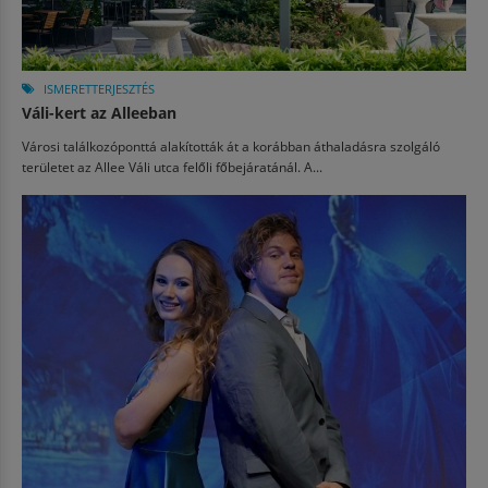
ISMERETTERJESZTÉS
Váli-kert az Alleeban
Városi találkozóponttá alakították át a korábban áthaladásra szolgáló
területet az Allee Váli utca felőli főbejáratánál. A...