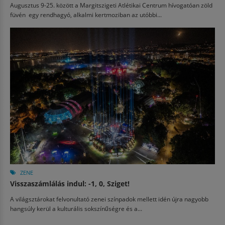
Augusztus 9-25. között a Margitszigeti Atlétikai Centrum hívogatóan zöld
füvén egy rendhagyó, alkalmi kertmoziban az utóbbi...
ZENE
Visszaszámlálás indul: -1, 0, Sziget!
A világsztárokat felvonultató zenei színpadok mellett idén újra nagyobb
hangsúly kerül a kulturális sokszínűségre és a...