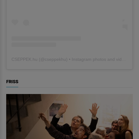
CSEPPEK.hu
(@
cseppekhu
) • Instagram photos and videos
FRISS