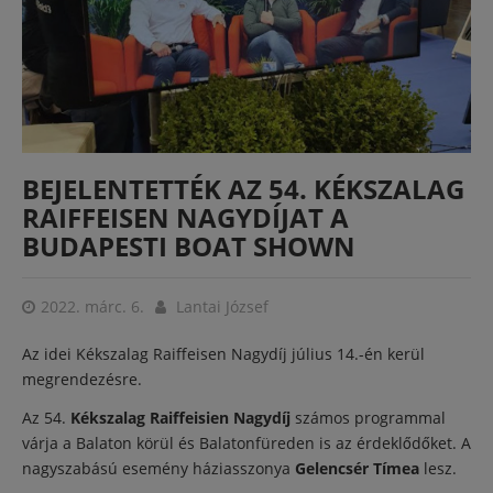
BEJELENTETTÉK AZ 54. KÉKSZALAG
RAIFFEISEN NAGYDÍJAT A
BUDAPESTI BOAT SHOWN
2022. márc. 6.
Lantai József
Az idei Kékszalag Raiffeisen Nagydíj július 14.-én kerül
megrendezésre.
Az 54.
Kékszalag Raiffeisien Nagydíj
számos programmal
várja a Balaton körül és Balatonfüreden is az érdeklődőket. A
nagyszabású esemény háziasszonya
Gelencsér Tímea
lesz.