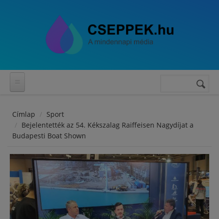
Ugrás a tartalomra
Keresés
Keresés
űrlap
Címlap
Sport
Bejelentették az 54. Kékszalag Raiffeisen Nagydíjat a
Budapesti Boat Shown