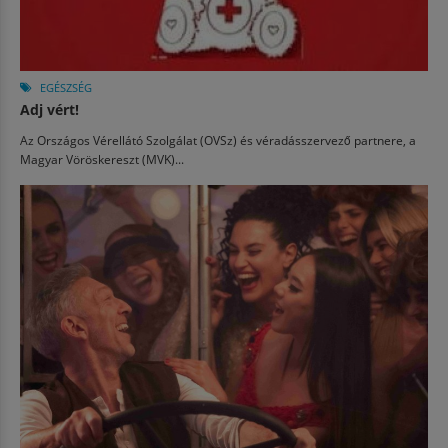
EGÉSZSÉG
Adj vért!
Az Országos Vérellátó Szolgálat (OVSz) és véradásszervező partnere, a
Magyar Vöröskereszt (MVK)...