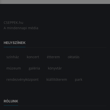
CSEPPEK.hu
A mindennapi média
HELYSZÍNEK
színház
koncert
étterem
oktatás
múzeum
galéria
könyvtár
rendezvényközpont
kiállítóterem
park
RÓLUNK