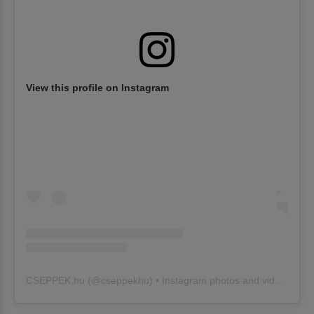
View this profile on Instagram
CSEPPEK.hu
(@
cseppekhu
) • Instagram photos and videos