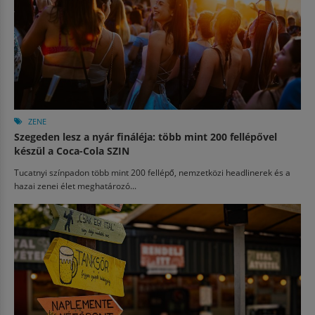
ZENE
Szegeden lesz a nyár fináléja: több mint 200 fellépővel
készül a Coca-Cola SZIN
Tucatnyi színpadon több mint 200 fellépő, nemzetközi headlinerek és a
hazai zenei élet meghatározó...