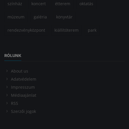
színház
koncert
étterem
oktatás
múzeum
galéria
könyvtár
rendezvényközpont
kiállítóterem
park
RÓLUNK
About us
Adatvédelem
Impresszum
Médiaajánlat
RSS
Szerzői jogok