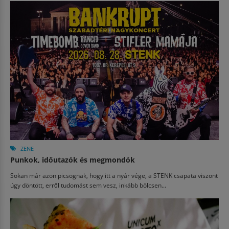
ZENE
Punkok, időutazók és megmondók
Sokan már azon picsognak, hogy itt a nyár vége, a STENK csapata viszont
úgy döntött, erről tudomást sem vesz, inkább bölcsen...