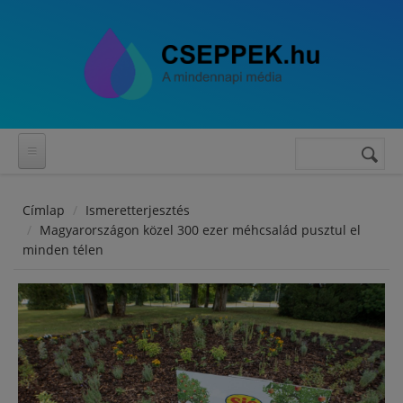
Ugrás a tartalomra
Keresés
Keresés
űrlap
Címlap
Ismeretterjesztés
Magyarországon közel 300 ezer méhcsalád pusztul el
minden télen