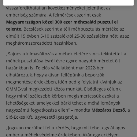
tét, hiszen ha teljesen kipusztulnak a méhek, az
visszafordíthatatlan következményeket jelenthet az
emberiség számára. A felmérések szerint csak
Magyarországon közel 300 ezer méhcsalád pusztul el
telente
. Becslések szerint a téli méhpusztulás mértéke az
elmúlt 15 évben 5-10 százalékról 25-30 százalékra nőtt, azaz
megháromszorozódott hazánkban.
„Sajnos a klímaváltozás a méhek életére sincs tekintettel, a
méhek pusztulása évről évre egyre nagyobb méretet ölt
hazánkban is. Felelős vállalatként már 2022-ben
elhatároztuk, hogy aktívan fellépünk a beporzók
megmentése érdekében, idén pedig folytatni kívánjuk az
OMME-val megkezdett közös munkát. Elsődleges célunk,
hogy minél szélesebb körben megismertessük azokat a
lehetőségeket, amelyekkel bárki tehet a méhállományok
nagyszámú fogyatkozása ellen” – mondta
Mészáros Dezső,
a
Sió-Eckes Kft. ügyvezető igazgatója.
„Jogosan merülhet fel a kérdés, hogy mit tehet egy átlagos
ember a méhek védelme érdekében. Akár egy erkélyen,