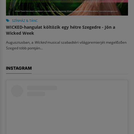
SZÍNHÁZ & TÁNC
WICKED-hangulat költözik egy hétre Szegedre - Jön a
Wicked Week
Augusztusban, a
Wicked
musical szabadtéri világpremierjét megelőzően
Szeged több pontján...
INSTAGRAM