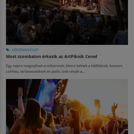
KÉPZŐMŰVÉSZET
Most szombaton érkezik az ArtPiknik Cered
Egy napra megnyílnak a műtermek, életre kelnek a kiállítások, koncert,
színház, tárlatvezetések és palóc ízek várják a...