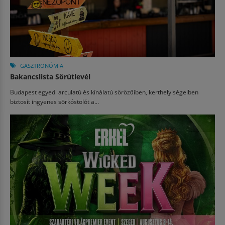
GASZTRONÓMIA
Bakancslista Sörútlevél
Budapest egyedi arculatú és kínálatú sörözőiben, kerthelyiségeiben
biztosít ingyenes sörkóstolót a...