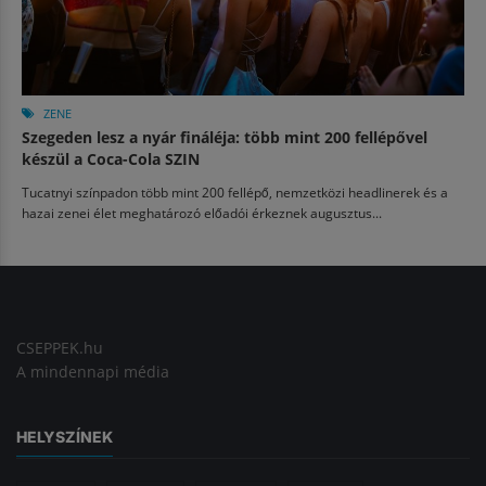
ZENE
Szegeden lesz a nyár fináléja: több mint 200 fellépővel
készül a Coca-Cola SZIN
Tucatnyi színpadon több mint 200 fellépő, nemzetközi headlinerek és a
hazai zenei élet meghatározó előadói érkeznek augusztus...
CSEPPEK.hu
A mindennapi média
HELYSZÍNEK