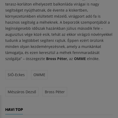
terasz-korláton elhelyezett balkonláda virágai is nagy
segítséget nyújthatnak, de évente a kiskertben,
környezetünkben elültetett mézelő, virágport adó fa is
hasznos segítség a méheknek. A beporzók szempontjából a
legínségesebb időszak hazánkban július második fele –
augusztus vége közé esik, tehát az ekkor virágzó növényekkel
tudunk a legtöbbet segíteni rajtuk. Éppen ezért örülünk
minden olyan kezdeményezésnek, amely a munkánkat
támogatja, és ezen keresztül a méhek fennmaradását
szolgálja” – összegezte
Bross Péter,
az
OMME
elnöke.
SIÓ-Eckes
OMME
Mészáros Dezső
Bross Péter
HAVI TOP