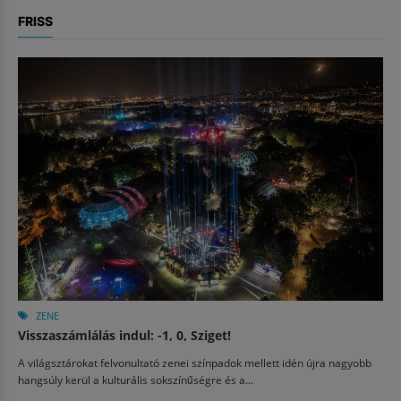
FRISS
ZENE
Visszaszámlálás indul: -1, 0, Sziget!
A világsztárokat felvonultató zenei színpadok mellett idén újra nagyobb
hangsúly kerül a kulturális sokszínűségre és a...