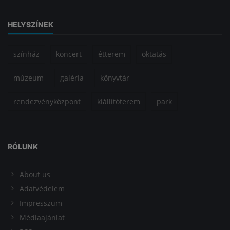
HELYSZÍNEK
színház
koncert
étterem
oktatás
múzeum
galéria
könyvtár
rendezvényközpont
kiállítóterem
park
RÓLUNK
About us
Adatvédelem
Impresszum
Médiaajánlat