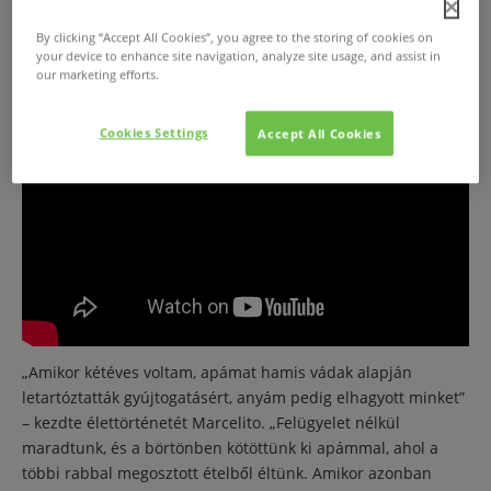
By clicking “Accept All Cookies”, you agree to the storing of cookies on
your device to enhance site navigation, analyze site usage, and assist in
our marketing efforts.
Cookies Settings
Accept All Cookies
„Amikor kétéves voltam, apámat hamis vádak alapján
letartóztatták gyújtogatásért, anyám pedig elhagyott minket”
– kezdte élettörténetét Marcelito. „Felügyelet nélkül
maradtunk, és a börtönben kötöttünk ki apámmal, ahol a
többi rabbal megosztott ételből éltünk. Amikor azonban