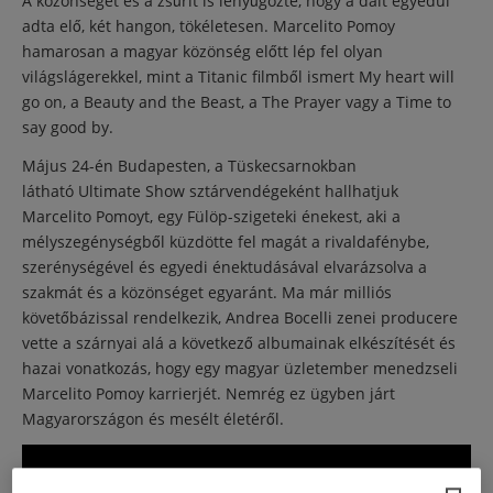
A közönséget és a zsűrit is lenyűgözte, hogy a dalt egyedül
adta elő, két hangon, tökéletesen. Marcelito Pomoy
hamarosan a magyar közönség előtt lép fel olyan
világslágerekkel, mint a Titanic filmből ismert My heart will
go on, a Beauty and the Beast, a The Prayer vagy a Time to
say good by.
Május 24-én Budapesten, a Tüskecsarnokban
látható Ultimate Show sztárvendégeként hallhatjuk
Marcelito Pomoyt, egy Fülöp-szigeteki énekest, aki a
mélyszegénységből küzdötte fel magát a rivaldafénybe,
szerénységével és egyedi énektudásával elvarázsolva a
szakmát és a közönséget egyaránt. Ma már milliós
követőbázissal rendelkezik, Andrea Bocelli zenei producere
vette a szárnyai alá a következő albumainak elkészítését és
hazai vonatkozás, hogy egy magyar üzletember menedzseli
Marcelito Pomoy karrierjét. Nemrég ez ügyben járt
Magyarországon és mesélt életéről.