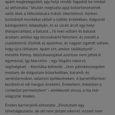
apám megbetegedett, egy helyi rendőr fogadott be minket
az otthonába.” Miután megtudta apja bebörtönzésének
valós okát, a felkutatására indult, sikertelenül. Közben
különböző munkákat vállalt a túlélés érdekében, dolgozott
bádogosként, tekepályán, és az utcán árult egy helyi
ételspecialitást, a balutot. „16 éves voltam és balutot
árultam, amikor egy törzsvásárló felismert, és mesélt a
családomról. Elvittek az apámhoz, és nagyon izgatott voltam,
hogy újra láthatom. Apám sírt, amikor találkoztunk” –
mesélte Pomoy. Mostohaanyjával azonban nem jöttek ki
egymással, így Marcelito - egy illegális toborzó
segítségével - Manilába költözött. „Üres pálinkásüvegeket
mostam, de dolgoztam bútorboltban, baromfi- és
sertésfarmokon, valamint építkezéseken. A baromfifarmon
kezdtem el női hangon énekelni. Énekeltem, miközben a
csirkeólat permeteztem” – emlékezett vissza, a ma már
világsztár énekes.
Énekes karrierjéről elmondta: „Elindultam egy
tehetségkutatón, de ott nem jártam sikerrel, viszont nem