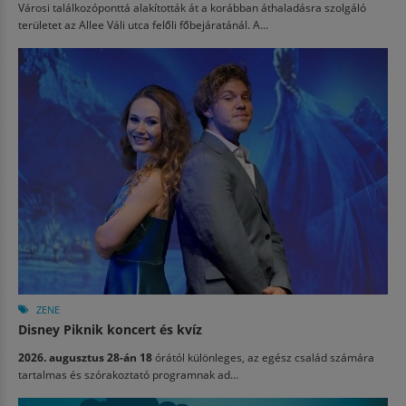
Városi találkozóponttá alakították át a korábban áthaladásra szolgáló
területet az Allee Váli utca felőli főbejáratánál. A...
ZENE
Disney Piknik koncert és kvíz
2026. augusztus 28-án 18
órától különleges, az egész család számára
tartalmas és szórakoztató programnak ad...