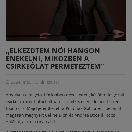
„ELKEZDTEM NŐI HANGON
ÉNEKELNI, MIKÖZBEN A
CSIRKEÓLAT PERMETEZTEM”
2024. máj. 10.
zsuzsi
Anyukája elhagyta, börtönben nevelkedett, később dolgozott
csirkefarmon, bútorboltban és építkezésen, de árult street
food-ot is. Majd jelentkezett a Pilipinas Got Talent-be, amit
magasan megnyert Céline Dion és Andrea Bocelli közös
dalával, a ’The Prayer’-rel.