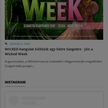
SZÍNHÁZ & TÁNC
WICKED-hangulat költözik egy hétre Szegedre - Jön a
Wicked Week
Augusztusban, a
Wicked
musical szabadtéri világpremierjét megelőzően
Szeged több pontján...
INSTAGRAM