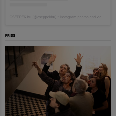
CSEPPEK.hu
(@
cseppekhu
) • Instagram photos and videos
FRISS