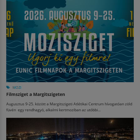
MOZI
Filmsziget a Margitszigeten
Augusztus 9-25. között a Margitszigeti Atlétikai Centrum hívogatóan zöld
füvén egy rendhagyó, alkalmi kertmoziban az utóbbi...