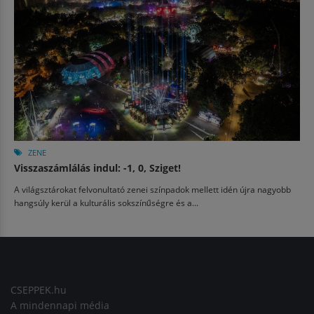
ZENE
Visszaszámlálás indul: -1, 0, Sziget!
A világsztárokat felvonultató zenei színpadok mellett idén újra nagyobb
hangsúly kerül a kulturális sokszínűségre és a...
CSEPPEK.hu
A mindennapi média