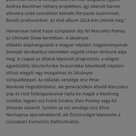
Andrea Bocellivel néhány projektben, így sikerült három
albumra szóló szerződést kötnöm Pierpaolo Guerrinivel,
Bocelli producerével. Az első album 2024-ben jelenik meg.”
Hamarosan tehát hazai színpadon lép fel Marcelito Pomoy,
az Ultimate Show keretében. A látványos
előadás alaphangulatát a magyar néptánc hagyományainak
őserejét akrobatikus elemekkel vegyítő Urban Verbunk adja
meg. A csapat az általuk képviselt progresszív, a világon
egyedülálló, tánctechnikai bravúrokkal bővelkedő néptánc-
stílust elegyíti egy mozgalmas és látványos
színpadképpel. Az előadás vendége lesz Petar
Markoski hegedűművész, aki generációkon átívelő klasszikus,
pop és rock feldolgozásaival lopta be magát a közönség
szívébe, legyen szó Frank Sinatra, Elvis Presley vagy Ed
Sheeran dalairól. Szintén az est vendége lesz Elina
Nechayeva operaénekesnő, aki Észtországot képviselte a
Lisszaboni Eurovíziós Dalfesztiválon.