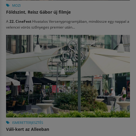
MOZI
Földszint, Reisz Gábor új filmje
A
22. CineFest
Hivatalos Versenyprogramjában, mindössze egy nappal a
velencei vörös szőnyeges premier után...
ISMERETTERJESZTÉS
Váli-kert az Alleeban