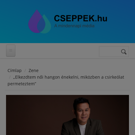
Ugrás a tartalomra
Keresés
Keresés
űrlap
Címlap
Zene
„Elkezdtem női hangon énekelni, miközben a csirkeólat
permeteztem”