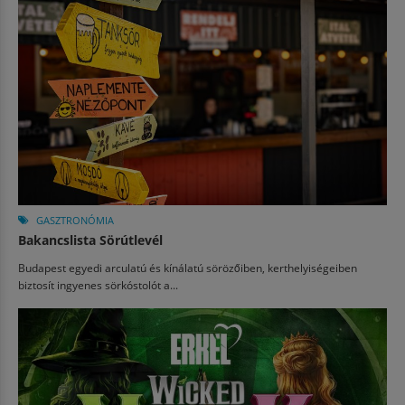
GASZTRONÓMIA
Bakancslista Sörútlevél
Budapest egyedi arculatú és kínálatú sörözőiben, kerthelyiségeiben
biztosít ingyenes sörkóstolót a...