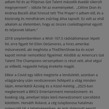
adtam fel és az Pilipinas Got Talent második évadát sikerült
megnyernem” – idézte fel az eseményeket. „Céline Dion és
Andrea Bocelli által híressé tett ’The Prayer’-t adtam elő, és a
közönség és mindhárom zsűritag állva tapsolt. Ez volt az első
alkalom az életemben, hogy az összes családtagomat együtt
és teljesnek láttam.”
2018 szeptemberében a Wish 107.5 rádióállomáson lépett
fel, erre figyelt fel Ellen DeGeneres, a híres amerikai
műsorvezető, aki meghívta a TheEllenShow-ba és ezzel
kapott immár nemzetközi figyelmet. Később az America's Got
Talent The Champions versenyében is részt vett, ahol végül
az előkelő, negyedik helyig énekelte magát.
Ekkor a Covid egy időre megtörte a lendületét, azonban a
világjárvány után rendszeresen fellépett a világ minden
táján, Amerikától Ázsiáig és a Közel-Keletig. „2023-ban
megkeresett a BRICS Entertainment menedzsment- és
booking cég, amellyel teljes körű menedzsment szerződést
kötöttem. Horváth Roland, a cég tulajdonosa hatalmas
potenciált lát a tehetségemben, és már dolgozott együtt