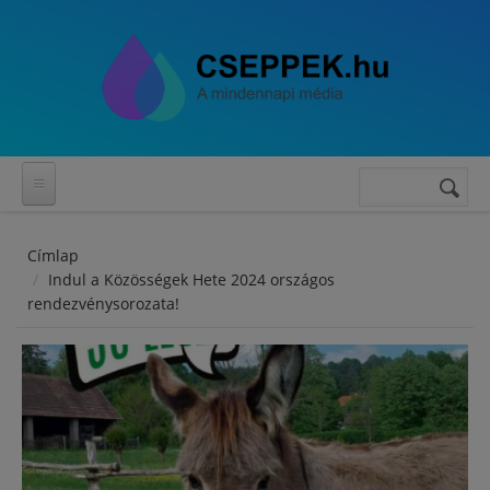
Ugrás a tartalomra
Keresés
Keresés
űrlap
Címlap
Indul a Közösségek Hete 2024 országos
rendezvénysorozata!