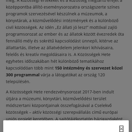
meg. A közösségi értékeket és a közösség megtartó erejét a
középpontba állító eseménysorozatra országszerte színes
programok szervezésével készülnek a múzeumok, a
könyvtárak, a közművelődési intézmények és a különböző
civil közösségek. Az idén „Ez állati jó lesz!” mottóval zajló
programsorozat az ember és az állatok között évezredek óta
fennálló mély és sokrétű kapcsolódást ünnepli, kitérve az
állattartás, illetve az állatvédelem jelenkori kihívásaira,
felelős és kreatív megoldásaira is. A Közösségek Hete
egyhetes időszakában hét különböző tematikához
kapcsolódóan több mint
150 intézmény és szervezet közel
300 programmal
várja a látogatókat az ország 120
településén.
A Közösségek Hete rendezvénysorozat 2017-ben indult
útjára a múzeumi, könyvtári, közművelődési terület
módszertani központjainak összefogásával a Cselekvő
közösségek – aktív közösségi szerepvállalás című európai
uniós projekt keretében. A sajtótájékoztatón házigazdaként
dr.
Cseri Miklós
, a
Szabadtéri Néprajzi Múzeum