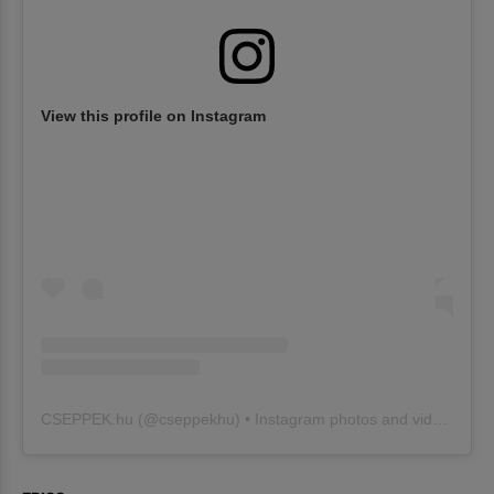
View this profile on Instagram
CSEPPEK.hu
(@
cseppekhu
) • Instagram photos and videos