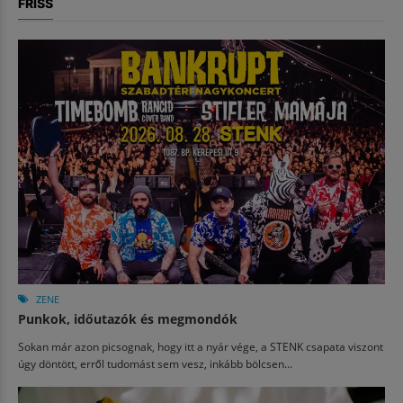
FRISS
ZENE
Punkok, időutazók és megmondók
Sokan már azon picsognak, hogy itt a nyár vége, a STENK csapata viszont
úgy döntött, erről tudomást sem vesz, inkább bölcsen...