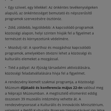
• Egy szívvel, egy lélekkel: Az önkéntes tevékenységeken
alapuló, az önkéntességet bemutató és népszerűsítő
programok szervezésére ösztönöz.
• Zöld, zöldebb, legzöldebb: A kapcsolódó programok
közösségi alapon, helyi szinten hívják fel a figyelmet a
természet és környezetünk védelmére.
• Mozdulj rá!: A sporthoz és mozgáshoz kapcsolódó
programok, amelyekben ötvözni lehet a közösségi és
kulturális elemeket a mozgással.
• Tiéd a pálya!: Az ifjúság társadalmi aktivizálására,
közösségi feladatvállalására hívja fel a figyelmet.
A rendezvény kiemelt szakmai programja, a Közösségi
Múzeum
díjátadó és konferencia május 22-én
valósul meg
a Néprajzi Múzeumban. A megtisztelő elismerést eddig
összesen 39 muzeális intézmény vehette át. A
rendezvénysorozat a Kulturális és Innovációs Minisztérium,
valamint a Petőfi Kulturális Program támogatásával jön létre.