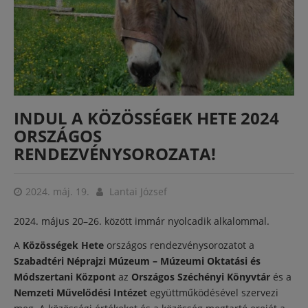
INDUL A KÖZÖSSÉGEK HETE 2024
ORSZÁGOS
RENDEZVÉNYSOROZATA!
2024. máj. 19.
Lantai József
2024. május 20–26. között immár nyolcadik alkalommal.
A
Közösségek Hete
országos rendezvénysorozatot a
Szabadtéri Néprajzi Múzeum – Múzeumi Oktatási és
Módszertani Központ
az
Országos Széchényi Könyvtár
és a
Nemzeti Művelődési Intézet
együttműködésével szervezi