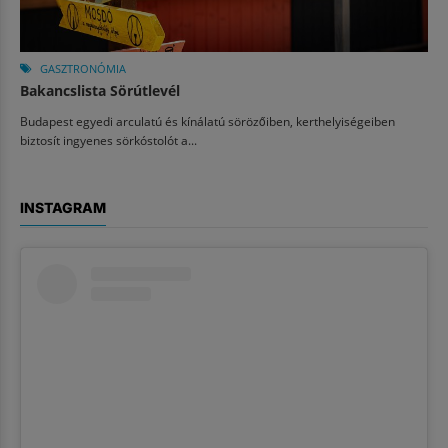
GASZTRONÓMIA
Bakancslista Sörútlevél
Budapest egyedi arculatú és kínálatú sörözőiben, kerthelyiségeiben
biztosít ingyenes sörkóstolót a...
INSTAGRAM