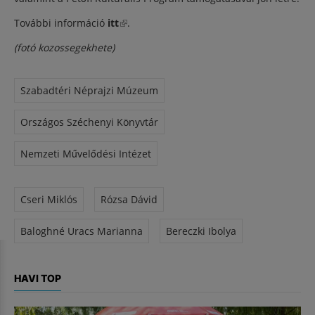
További információ
itt
(külső hivatkozás)
.
(fotó kozossegekhete)
Szabadtéri Néprajzi Múzeum
Országos Széchenyi Könyvtár
Nemzeti Művelődési Intézet
Cseri Miklós
Rózsa Dávid
Baloghné Uracs Marianna
Bereczki Ibolya
HAVI TOP