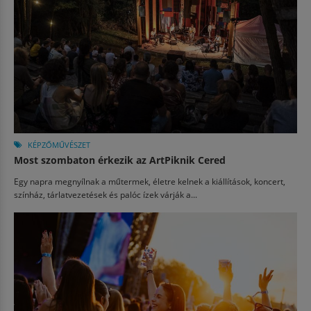
KÉPZŐMŰVÉSZET
Most szombaton érkezik az ArtPiknik Cered
Egy napra megnyílnak a műtermek, életre kelnek a kiállítások, koncert,
színház, tárlatvezetések és palóc ízek várják a...