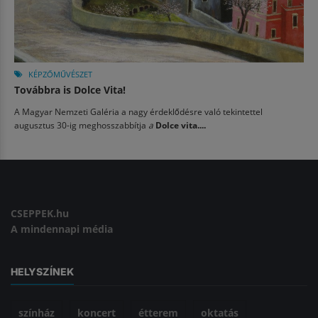
KÉPZŐMŰVÉSZET
Továbbra is Dolce Vita!
A Magyar Nemzeti Galéria a nagy érdeklődésre való tekintettel
augusztus 30-ig meghosszabbítja
a
Dolce vita....
CSEPPEK.hu
A mindennapi média
HELYSZÍNEK
színház
koncert
étterem
oktatás