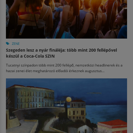
ZENE
Szegeden lesz a nyár fináléja: több mint 200 fellépővel
készül a Coca-Cola SZIN
Tucatnyi színpadon több mint 200 fellépő, nemzetközi headlinerek és a
hazai zenei élet meghatározó előadói érkeznek augusztus...