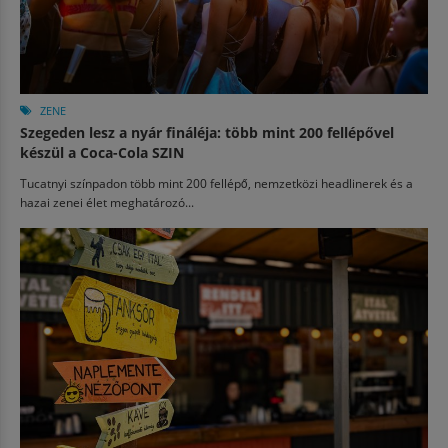
ZENE
Szegeden lesz a nyár fináléja: több mint 200 fellépővel
készül a Coca-Cola SZIN
Tucatnyi színpadon több mint 200 fellépő, nemzetközi headlinerek és a
hazai zenei élet meghatározó...