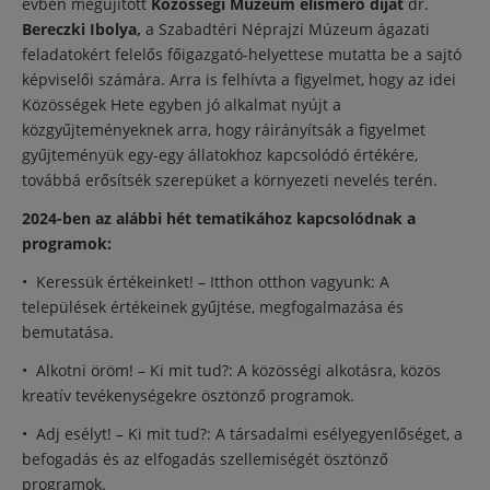
évben megújított
Közösségi Múzeum elismerő díjat
dr.
Bereczki Ibolya,
a Szabadtéri Néprajzi Múzeum ágazati
feladatokért felelős főigazgató-helyettese mutatta be a sajtó
képviselői számára. Arra is felhívta a figyelmet, hogy az idei
Közösségek Hete egyben jó alkalmat nyújt a
közgyűjteményeknek arra, hogy ráirányítsák a figyelmet
gyűjteményük egy-egy állatokhoz kapcsolódó értékére,
továbbá erősítsék szerepüket a környezeti nevelés terén.
2024-ben az alábbi hét tematikához kapcsolódnak a
programok:
• Keressük értékeinket! – Itthon otthon vagyunk: A
települések értékeinek gyűjtése, megfogalmazása és
bemutatása.
• Alkotni öröm! – Ki mit tud?: A közösségi alkotásra, közös
kreatív tevékenységekre ösztönző programok.
• Adj esélyt! – Ki mit tud?: A társadalmi esélyegyenlőséget, a
befogadás és az elfogadás szellemiségét ösztönző
programok.