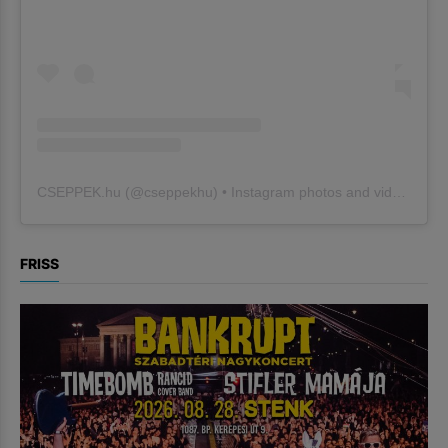
CSEPPEK.hu
(@
cseppekhu
) • Instagram photos and videos
FRISS