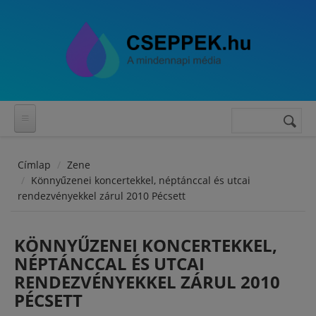
Ugrás a tartalomra
Keresés
Keresés
űrlap
Címlap
Zene
Könnyűzenei koncertekkel, néptánccal és utcai
rendezvényekkel zárul 2010 Pécsett
KÖNNYŰZENEI KONCERTEKKEL,
NÉPTÁNCCAL ÉS UTCAI
RENDEZVÉNYEKKEL ZÁRUL 2010
PÉCSETT