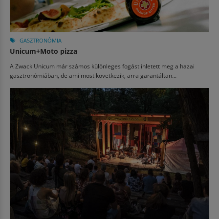
GASZTRONÓMIA
Unicum+Moto pizza
A Zwack Unicum már számos különleges fogást ihletett meg a hazai
gasztronómiában, de ami most következik, arra garantáltan...