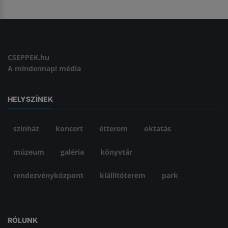
CSEPPEK.hu
A mindennapi média
HELYSZÍNEK
színház
koncert
étterem
oktatás
múzeum
galéria
könyvtár
rendezvényközpont
kiállítóterem
park
RÓLUNK