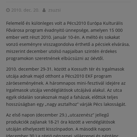
2010. dec. 20.
zsuzsi
Felemelő és különleges volt a Pécs2010 Európa Kulturális
Fővárosa program évadnyitó ünnepsége, amelyen 15 000
ember vett részt 2010. január 10-én. A méltó és sokakat
vonzó eseményre visszagondolva érthető a pécsiek elvárása,
miszerint december utolsó napjaiban szintén érdekes
programokon szeretnének elbúcsúzni az óévtől.
2010. december 29-31. között a Kossuth tér és Irgalmasok
utcája adnak majd otthont a Pécs2010 EKF program
záróeseményének. A háromnapos mini-fesztivál idejére az
Irgalmasok utcája vendéglátósok utcájává alakul. Az utca
egyik oldalán sorakoznak majd a faházak, előttük teljes
hosszúságban egy „nagy asztalhoz” várják Pécs lakosságát.
Az első napon (december 29.) „utcazenész” jellegű
produkciók zajlanak 18-21 óra között a vendéglátósok
utcáján elhelyezett kisszínpadon. A második napon
(december 30.) a régió népzenei, világzenei és néptánc