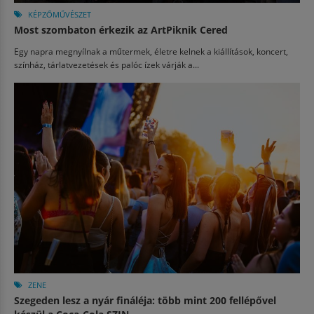
KÉPZŐMŰVÉSZET
Most szombaton érkezik az ArtPiknik Cered
Egy napra megnyílnak a műtermek, életre kelnek a kiállítások, koncert,
színház, tárlatvezetések és palóc ízek várják a...
ZENE
Szegeden lesz a nyár fináléja: több mint 200 fellépővel