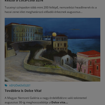
készül a Coca-Cola SZIN
Tucatnyi színpadon több mint 200 fellépő, nemzetközi headlinerek és a
hazai zenei élet meghatározó előadói érkeznek augusztus...
KÉPZŐMŰVÉSZET
Továbbra is Dolce Vita!
A Magyar Nemzeti Galéria a nagy érdeklődésre való tekintettel
augusztus 30-ig meghosszabbítja
a
Dolce vita....