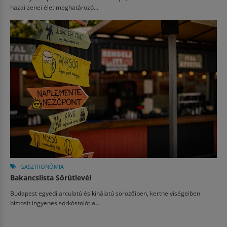
hazai zenei élet meghatározó...
GASZTRONÓMIA
Bakancslista Sörútlevél
Budapest egyedi arculatú és kínálatú sörözőiben, kerthelyiségeiben
biztosít ingyenes sörkóstolót a...