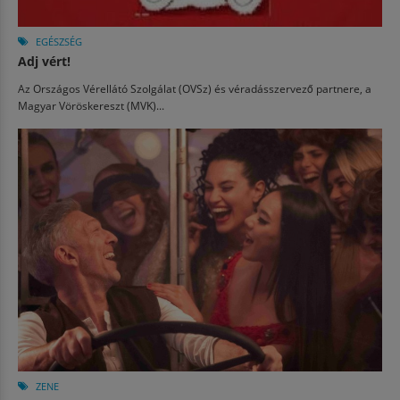
EGÉSZSÉG
Adj vért!
Az Országos Vérellátó Szolgálat (OVSz) és véradásszervező partnere, a
Magyar Vöröskereszt (MVK)...
ZENE