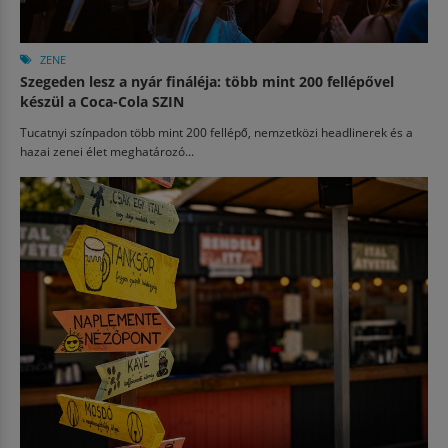
ZENE
Szegeden lesz a nyár fináléja: több mint 200 fellépővel
készül a Coca-Cola SZIN
Tucatnyi színpadon több mint 200 fellépő, nemzetközi headlinerek és a
hazai zenei élet meghatározó...