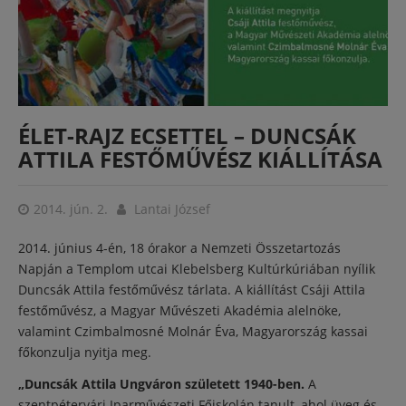
ÉLET-RAJZ ECSETTEL – DUNCSÁK
ATTILA FESTŐMŰVÉSZ KIÁLLÍTÁSA
2014. jún. 2.
Lantai József
2014. június 4-én, 18 órakor a Nemzeti Összetartozás
Napján a Templom utcai Klebelsberg Kultúrkúriában nyílik
Duncsák Attila festőművész tárlata. A kiállítást Csáji Attila
festőművész, a Magyar Művészeti Akadémia alelnöke,
valamint Czimbalmosné Molnár Éva, Magyarország kassai
főkonzulja nyitja meg.
„Duncsák Attila Ungváron született 1940-ben.
A
szentpétervári Iparművészeti Főiskolán tanult, ahol üveg és