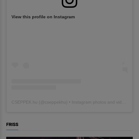
View this profile on Instagram
CSEPPEK.hu
(@
cseppekhu
) • Instagram photos and videos
FRISS