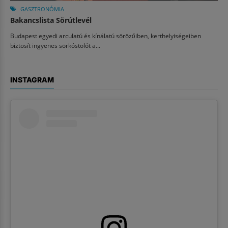
GASZTRONÓMIA
Bakancslista Sörútlevél
Budapest egyedi arculatú és kínálatú sörözőiben, kerthelyiségeiben
biztosít ingyenes sörkóstolót a...
INSTAGRAM