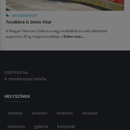
KÉPZŐMŰVÉSZET
Továbbra is Dolce Vita!
A Magyar Nemzeti Galéria a nagy érdeklődésre való tekintettel
augusztus 30-ig meghosszabbítja
a
Dolce vita....
CSEPPEK.hu
A mindennapi média
HELYSZÍNEK
színház
koncert
étterem
oktatás
múzeum
galéria
könyvtár