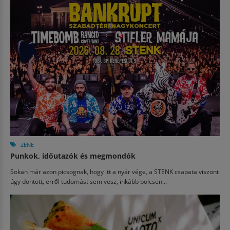
ZENE
Punkok, időutazók és megmondók
Sokan már azon picsognak, hogy itt a nyár vége, a STENK csapata viszont
úgy döntött, erről tudomást sem vesz, inkább bölcsen...