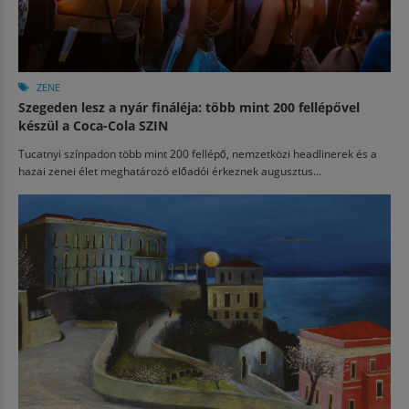
ZENE
Szegeden lesz a nyár fináléja: több mint 200 fellépővel
készül a Coca-Cola SZIN
Tucatnyi színpadon több mint 200 fellépő, nemzetközi headlinerek és a
hazai zenei élet meghatározó előadói érkeznek augusztus...