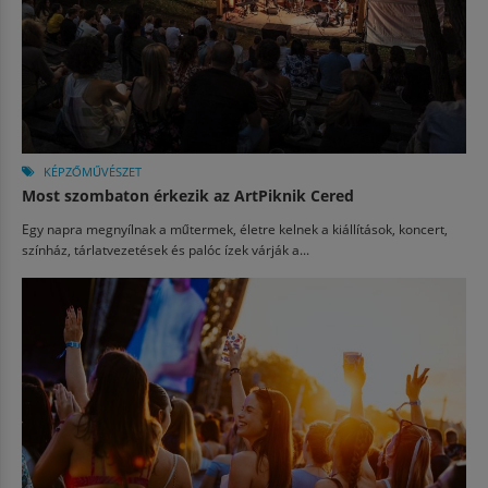
KÉPZŐMŰVÉSZET
Most szombaton érkezik az ArtPiknik Cered
Egy napra megnyílnak a műtermek, életre kelnek a kiállítások, koncert,
színház, tárlatvezetések és palóc ízek várják a...