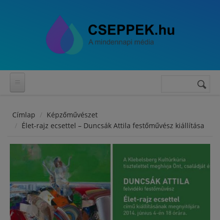
Ugrás a tartalomra
Keresés
Keresés
űrlap
Címlap
Képzőművészet
Élet-rajz ecsettel – Duncsák Attila festőművész kiállítása