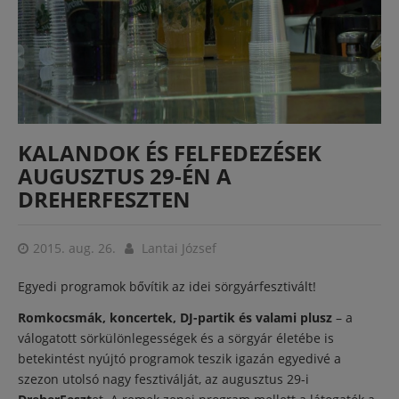
KALANDOK ÉS FELFEDEZÉSEK
AUGUSZTUS 29-ÉN A
DREHERFESZTEN
2015. aug. 26.
Lantai József
Egyedi programok bővítik az idei sörgyárfesztivált!
Romkocsmák, koncertek, DJ-partik és valami plusz
– a
válogatott sörkülönlegességek és a sörgyár életébe is
betekintést nyújtó programok teszik igazán egyedivé a
szezon utolsó nagy fesztiválját, az augusztus 29-i