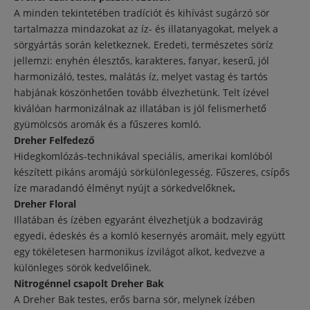
A minden tekintetében tradíciót és kihívást sugárzó sör
tartalmazza mindazokat az íz- és illatanyagokat, melyek a
sörgyártás során keletkeznek. Eredeti, természetes söríz
jellemzi: enyhén élesztős, karakteres, fanyar, keserű, jól
harmonizáló, testes, malátás íz, melyet vastag és tartós
habjának köszönhetően tovább élvezhetünk. Telt ízével
kiválóan harmonizálnak az illatában is jól felismerhető
gyümölcsös aromák és a fűszeres komló.
Dreher Felfedező
Hidegkomlózás-technikával speciális, amerikai komlóból
készített pikáns aromájú sörkülönlegesség. Fűszeres, csípős
íze maradandó élményt nyújt a sörkedvelőknek
.
Dreher Floral
Illatában és ízében egyaránt élvezhetjük a bodzavirág
egyedi, édeskés és a komló kesernyés aromáit, mely együtt
egy tökéletesen harmonikus ízvilágot alkot, kedvezve a
különleges sörök kedvelőinek.
Nitrogénnel csapolt Dreher Bak
A Dreher Bak testes, erős barna sör, melynek ízében