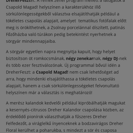
DreherFeszt
et. A remek zenei program mellett a látogatók a
Csapold Magad! helyszínen a karakterükhöz illő
sörkülönlegességekből választva elsajátíthatják például a
tökéletes csapolás alapjait, amelyet tematikus fotófalak előtt
meg is örökíthetnek, a Zsolnay porcelánnal díszített, patinás
Főzőházba való túrákon pedig betekintést nyerhetnek a
sörgyár mindennapjaiba.
A sörgyár egyetlen napra megnyitja kapuit, hogy helyet
biztosítson öt romkocsmának,
négy zenekar
nak,
négy DJ
-nek
és több ezer fesztiválozónak. Új programmal bővül idén a
DreherFeszt: a
Csapold Magad!
nem csak lehetőséget ad
arra, hogy mindenki elsajátíthassa a tökéletes csapolás
alapjait, hanem a csak sörkülönlegességeket felvonultató
helyszínen már a választás is meghatározó!
A merész kalandok kedvelői például kipróbálhatják magukat
a kesernyés-citrusos Dreher Kalandor csapolása közben, az
érdeklődő pionírok választhatják a fűszeres Dreher
Felfedezőt, a viráglelkű ínyenceknek a bodzavirágos Dreher
Floral kerülhet a poharukba, s mindezt a sör és csaposa