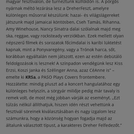
magyar fesztiválon, de turnéztunk külföldön is. A pörgős
nyárnak méltó lezárása lesz a DreherFeszt, amelyre
különleges műsorral készülünk: hazai- és világslágereket
játszunk majd jamaicai köntösben, Cseh Tamás, Rihanna,
Amy Winehouse, Nancy Sinatra dalai szólalnak majd meg
ska, reggae, vagy rocksteady verziókban. Ezek mellett olyan
népszerű filmek és sorozatok főcímdalai is karibi lüktetést
kapnak, mint a Ponyvaregény, vagy a Trónok harca, sőt,
korábban egyáltalán nem játszott, ezen az estén debütáló
feldolgozások is lesznek! A színpadon vendégünk lesz Kiss
Erzsi, Koszi Janka és Szélinger Anna, azaz CéAnne is” –
emelte ki
KRSa
, a PASO Plays Covers frontembere.
Hozzátette: mindig pluszt ad a koncert hangulatához egy
különleges helyszín, a sörgyár miliője pedig már tavaly is
remek volt, de most még jobban várják az eseményt. „Ezt
túlzás nélkül állíthatjuk, hiszen idén részt vehettünk a
fesztivál söreinek kiválasztásában és nagy izgalom lesz
számunkra, hogy a közönség hogyan fogadja majd az
általunk választott típust, a karakteres Dreher Felfedezőt.”