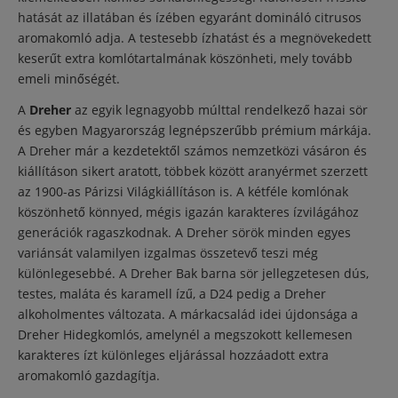
hatását az illatában és ízében egyaránt domináló citrusos
aromakomló adja. A testesebb ízhatást és a megnövekedett
keserűt extra komlótartalmának köszönheti, mely tovább
emeli minőségét.
A
Dreher
az egyik legnagyobb múlttal rendelkező hazai sör
és egyben Magyarország legnépszerűbb prémium márkája.
A Dreher már a kezdetektől számos nemzetközi vásáron és
kiállításon sikert aratott, többek között aranyérmet szerzett
az 1900-as Párizsi Világkiállításon is. A kétféle komlónak
köszönhető könnyed, mégis igazán karakteres ízvilágához
generációk ragaszkodnak. A Dreher sörök minden egyes
variánsát valamilyen izgalmas összetevő teszi még
különlegesebbé. A Dreher Bak barna sör jellegzetesen dús,
testes, maláta és karamell ízű, a D24 pedig a Dreher
alkoholmentes változata. A márkacsalád idei újdonsága a
Dreher Hidegkomlós, amelynél a megszokott kellemesen
karakteres ízt különleges eljárással hozzáadott extra
aromakomló gazdagítja.