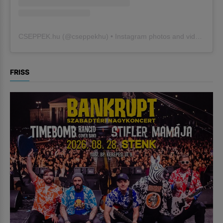
CSEPPEK.hu
(@
cseppekhu
) • Instagram photos and videos
FRISS