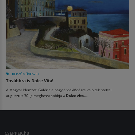
KÉPZŐMŰVÉSZET
Továbbra is Dolce Vita!
A Magyar Nemzeti Galéria a nagy érdeklődésre való tekintettel
augusztus 30-ig meghosszabbítja
a
Dolce vita....
CSEPPEK.hu