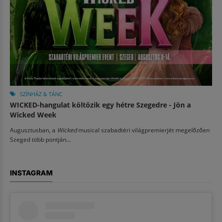
SZÍNHÁZ & TÁNC
WICKED-hangulat költözik egy hétre Szegedre - Jön a
Wicked Week
Augusztusban, a
Wicked
musical szabadtéri világpremierjét megelőzően
Szeged több pontján...
INSTAGRAM