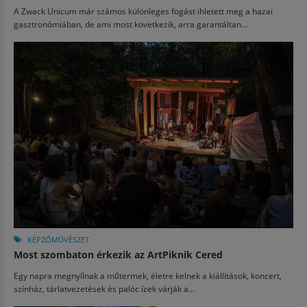
A Zwack Unicum már számos különleges fogást ihletett meg a hazai
gasztronómiában, de ami most következik, arra garantáltan...
KÉPZŐMŰVÉSZET
Most szombaton érkezik az ArtPiknik Cered
Egy napra megnyílnak a műtermek, életre kelnek a kiállítások, koncert,
színház, tárlatvezetések és palóc ízek várják a...