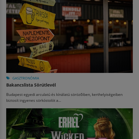
GASZTRONÓMIA
Bakancslista Sörútlevél
Budapest egyedi arculatú és kínálatú sörözőiben, kerthelyiségeiben
biztosít ingyenes sörkóstolót a...