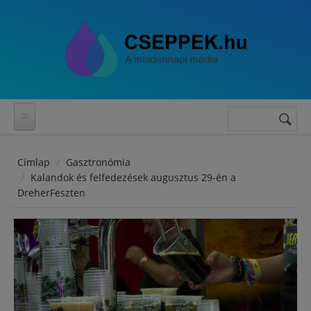
Ugrás a tartalomra
Keresés
Keresés
űrlap
Címlap
Gasztronómia
Kalandok és felfedezések augusztus 29-én a
DreherFeszten