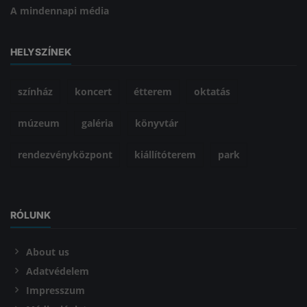
A mindennapi média
HELYSZÍNEK
színház
koncert
étterem
oktatás
múzeum
galéria
könyvtár
rendezvényközpont
kiállítóterem
park
RÓLUNK
About us
Adatvédelem
Impresszum