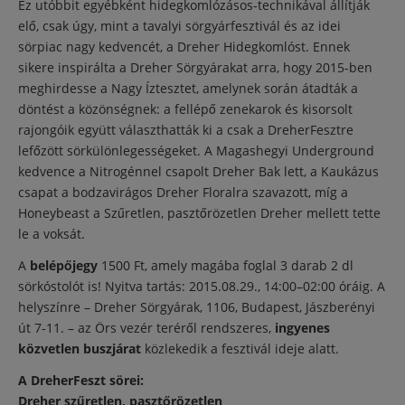
Ez utóbbit egyébként hidegkomlózásos-technikával állítják
elő, csak úgy, mint a tavalyi sörgyárfesztivál és az idei
sörpiac nagy kedvencét, a Dreher Hidegkomlóst. Ennek
sikere inspirálta a Dreher Sörgyárakat arra, hogy 2015-ben
meghirdesse a Nagy Íztesztet, amelynek során átadták a
döntést a közönségnek: a fellépő zenekarok és kisorsolt
rajongóik együtt választhatták ki a csak a DreherFesztre
lefőzött sörkülönlegességeket. A Magashegyi Underground
kedvence a Nitrogénnel csapolt Dreher Bak lett, a Kaukázus
csapat a bodzavirágos Dreher Floralra szavazott, míg a
Honeybeast a Szűretlen, pasztőrözetlen Dreher mellett tette
le a voksát.
A
belépőjegy
1500 Ft, amely magába foglal 3 darab 2 dl
sörkóstolót is! Nyitva tartás: 2015.08.29., 14:00–02:00 óráig. A
helyszínre – Dreher Sörgyárak, 1106, Budapest, Jászberényi
út 7-11. – az Örs vezér teréről rendszeres,
ingyenes
közvetlen buszjárat
közlekedik a fesztivál ideje alatt.
A DreherFeszt sörei:
Dreher szűretlen, pasztőrözetlen