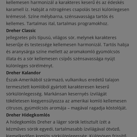
kellemesen harmonizál a karakteres keserű és az édeskés
karamell íz. Habját a nitrogénes csapolás teszi különlegesen
krémessé. Színe mélybarna, szénsavassága tartós és
kellemes. Tartalmas ital, tartalmas programokhoz.
Dreher Classic
Jellegzetes pils típusú, világos sör, melynek karakteres
keserűje és testessége kellemesen harmonizál. Tartós habja
és aranysárga színe mellett az aromakomló gyümölcsös
illata és a sör kellemesen csípős szénsavassága nyújt
különleges sörélményt.
Dreher Kalandor
Észak-Amerikából származó, vulkanikus eredetű talajon
termesztett komlóból gyártott karakteresen keserű
sörkülönlegesség. Markánsan kesernyés ízvilágát
tökéletesen kiegyensúlyozza az amerikai komló kellemesen
citrusos, gyümölcsös aromája – magával ragadja kóstolóját.
Dreher Hidegkomlós
A hidegkomlós Dreher a láger sörök letisztult ízét a
kézműves sörök egyedi, tartalmasabb ízvilágával ötvöző,
kiemelkedően komlós sörkülönlegesség. Különösen frissítő