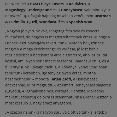
ott szerepel a
PASO Plays Covers,
a
Kaukázus
, a
Magashegyi Underground
és a
Honeybeast
, valamint olyan
népszerű DJ-k fogják hajnalig mixelni a zenét, mint
Beatman
& Ludmilla, DJ Izil, Wondawulf
és a
Spanish Wax.
„Nagyon jó nyarunk volt, rengeteg fesztivál és koncert
fellépéssel, de nagyon is megtiszteltetésnek érezzük, hogy a
DreherFeszt plakátjára rákerültünk! Minden helyszínnek
megvan a maga érdekessége és varázsa, jó lesz kicsit
részletesebben betekinteni arra a színtérre, ahol az az ital
készül, ami olyan sok embert összehoz. Ráadásul én is, és a
billentyűsünk, Kővágó Zsolt is, a Kőbányai Zenei Stúdióban
tanultunk korábban, így tényleg olyan érzés, mintha
hazamennénk” – mondta
Tarján Zsófi,
a Honeybeast
énekesnője. Mint megtudtuk, az ismert Honeybeast slágerek
(Egyedül, A legnagyobb hős, Portugál, Parazita, Maradok)
mellett vadonatúj dalokra is számíthatunk a DreherFeszten a
most készülő 3. nagylemez anyagából.
„A szezon nálunk is nagyon sűrű volt, ott voltunk a legtöbb