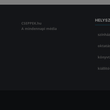
HELYS
CSEPPEK.hu
A mindennapi média
színhá
oktatá
könyvt
kiállít