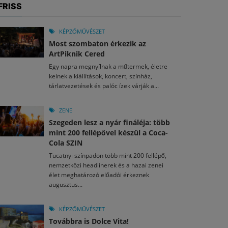
FRISS
KÉPZŐMŰVÉSZET
Most szombaton érkezik az
ArtPiknik Cered
Egy napra megnyílnak a műtermek, életre
kelnek a kiállítások, koncert, színház,
tárlatvezetések és palóc ízek várják a...
ZENE
Szegeden lesz a nyár fináléja: több
mint 200 fellépővel készül a Coca-
Cola SZIN
Tucatnyi színpadon több mint 200 fellépő,
nemzetközi headlinerek és a hazai zenei
élet meghatározó előadói érkeznek
augusztus...
KÉPZŐMŰVÉSZET
Továbbra is Dolce Vita!