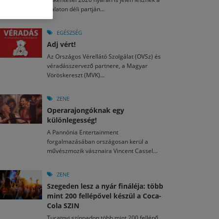
M
2026. MÁJ. 13.
Balaton déli partján...
a egy mese: 30 napos mesekihívást indít a Libri
2026. JÚL. 28.
2026. JÚL. 15.
agyar nézők 10 kedvenc filmje 2026 első félévében
i Fesztivál 2026
EGÉSZSÉG
Adj vért!
M
2026. MÁJ. 11.
2026. JÚL. 26.
2026. JÚL. 3.
Az Országos Vérellátó Szolgálat (OVSz) és
ai László kapta az Artisjus Irodalmi Nagydíjat
véradásszervező partnere, a Magyar
13-án hozzánk is megérkezik a Rocktábor
ki Jazzpiknik
Vöröskereszt (MVK)...
ZENE
Operarajongóknak egy
különlegesség!
A Pannónia Entertainment
forgalmazásában országosan kerül a
művészmozik vásznaira Vincent Cassel...
ZENE
Szegeden lesz a nyár fináléja: több
mint 200 fellépővel készül a Coca-
Cola SZIN
Tucatnyi színpadon több mint 200 fellépő,