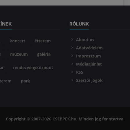
ZÍNEK
RÓLUNK
About us
z
koncert
étterem
Adatvédelem
s
múzeum
galéria
Impresszum
Médiaajánlat
ár
rendezvényközpont
RSS
Szerzői jogok
óterem
park
Copyright © 2007-2026 CSEPPEK.hu. Minden jog fenntartva.