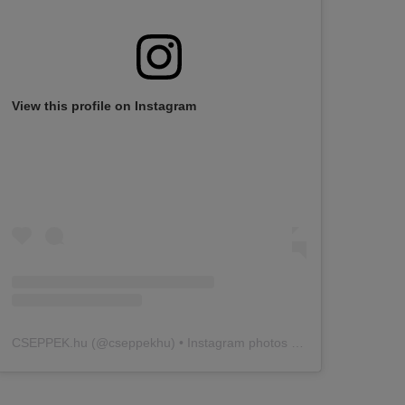
View this profile on Instagram
CSEPPEK.hu
(@
cseppekhu
) • Instagram photos and videos