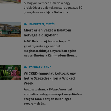
A Magyar Nemzeti Galéria a nagy
érdeklődésre való tekintettel augusztus 30-
ig meghosszabbítja
a
Dolce vita....
ISMERETTERJESZTÉS
Miért érjen véget a balatoni
hétvége a dugóban?
A 46° Balaton új hop-on hop-off
gasztrojárata egy nappal
meghosszabbítja a nyaralást: egész
napos élmény a Káli-medencében....
SZÍNHÁZ & TÁNC
WICKED-hangulat költözik egy
hétre Szegedre - Jön a Wicked
Week
Augusztusban, a
Wicked
musical
szabadtéri világpremierjét megelőzően
Szeged több pontján különleges
programok és...