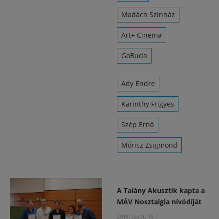
Madách Színház
Art+ Cinema
GoBuda
Ady Endre
Karinthy Frigyes
Szép Ernő
Móricz Zsigmond
A Talány Akusztik kapta a
MÁV Nosztalgia nívódíját
2018. szept. 15.
/