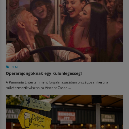
ZENE
Operarajongóknak egy különlegesség!
A Pannónia Entertainment forgalmazásában országosan kerül a
művészmozik vásznaira Vincent Cassel...