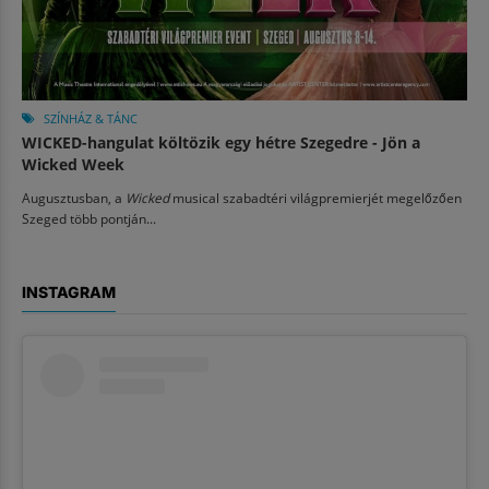
SZÍNHÁZ & TÁNC
WICKED-hangulat költözik egy hétre Szegedre - Jön a
Wicked Week
Augusztusban, a
Wicked
musical szabadtéri világpremierjét megelőzően
Szeged több pontján...
INSTAGRAM