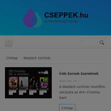
Ugrás a tartalomra
Keresés
Keresés
űrlap
Címlap
Madách Színház
Írók-Sorsok-Szerelmek
2024. febr. 10.
/
A Madách-színház mozifilm-
sorozata az Art+ Cinema-
ban!
Címlap