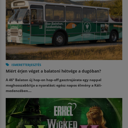
ISMERETTERJESZTÉS
Miért érjen véget a balatoni hétvége a dugóban?
A 46° Balaton új hop-on hop-off gasztrojárata egy nappal
meghosszabbítja a nyaralást: egész napos élmény a Káli-
medencében....