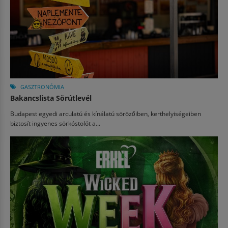
GASZTRONÓMIA
Bakancslista Sörútlevél
Budapest egyedi arculatú és kínálatú sörözőiben, kerthelyiségeiben
biztosít ingyenes sörkóstolót a...