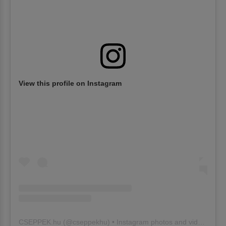
View this profile on Instagram
CSEPPEK.hu
(@
cseppekhu
) • Instagram photos and videos