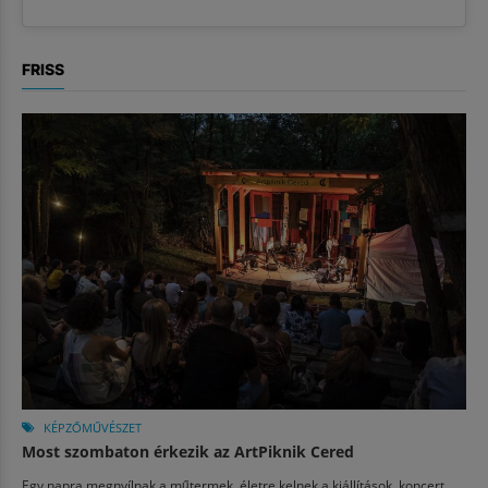
FRISS
KÉPZŐMŰVÉSZET
Most szombaton érkezik az ArtPiknik Cered
Egy napra megnyílnak a műtermek, életre kelnek a kiállítások, koncert,