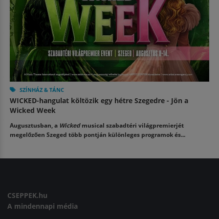
SZÍNHÁZ & TÁNC
WICKED-hangulat költözik egy hétre Szegedre - Jön a
Wicked Week
Augusztusban, a
Wicked
musical szabadtéri világpremierjét
megelőzően Szeged több pontján különleges programok és...
CSEPPEK.hu
A mindennapi média