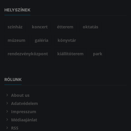
HELYSZÍNEK
színház
koncert
étterem
oktatás
múzeum
galéria
könyvtár
rendezvényközpont
kiállítóterem
park
RÓLUNK
About us
Adatvédelem
Impresszum
Médiaajánlat
RSS