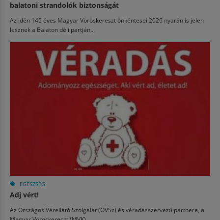
balatoni strandolók biztonságát
Az idén 145 éves Magyar Vöröskereszt önkéntesei 2026 nyarán is jelen
lesznek a Balaton déli partján...
EGÉSZSÉG
Adj vért!
Az Országos Vérellátó Szolgálat (OVSz) és véradásszervező partnere, a
Magyar Vöröskereszt (MVK)...