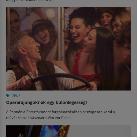
ZENE
Operarajongóknak egy különlegesség!
A Pannónia Entertainment forgalmazásában országosan kerül a
művészmozik vásznaira Vincent Cassel...