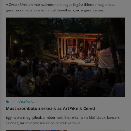
A Zwack Unicum már számos különleges fogást ihletett meg a hazai
gasztronómiában, de ami most következik, arra garantáltan...
KÉPZŐMŰVÉSZET
Most szombaton érkezik az ArtPiknik Cered
Egy napra megnyílnak a műtermek, életre kelnek a kiállítások, koncert,
színház, tárlatvezetések és palóc ízek várják a...