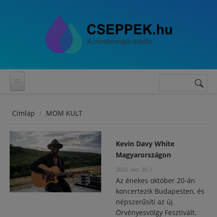
Ugrás a tartalomra
Keresés
Keresés
űrlap
Címlap
MOM KULT
Kevin Davy White
Magyarországon
2022. okt. 20.
/
Az énekes október 20-án
koncertezik Budapesten, és
népszerűsíti az új
Örvényesvölgy Fesztivált.