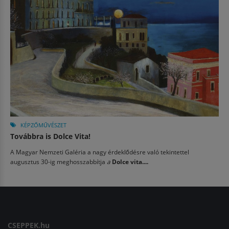
KÉPZŐMŰVÉSZET
Továbbra is Dolce Vita!
A Magyar Nemzeti Galéria a nagy érdeklődésre való tekintettel
augusztus 30-ig meghosszabbítja
a
Dolce vita....
CSEPPEK.hu