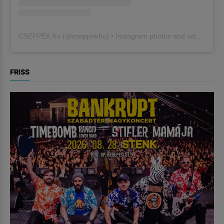
CSEPPEK.hu
(@
cseppekhu
) • Instagram photos and videos
FRISS