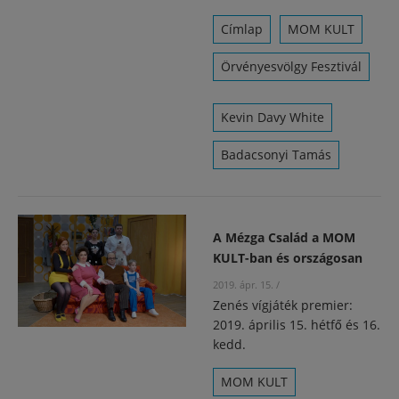
Címlap
MOM KULT
Örvényesvölgy Fesztivál
Kevin Davy White
Badacsonyi Tamás
A Mézga Család a MOM
KULT-ban és országosan
2019. ápr. 15.
/
Zenés vígjáték premier:
2019. április 15. hétfő és 16.
kedd.
MOM KULT