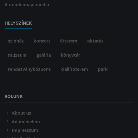
A mindennapi média
HELYSZÍNEK
színház
koncert
étterem
oktatás
múzeum
galéria
könyvtár
rendezvényközpont
kiállítóterem
park
RÓLUNK
About us
Adatvédelem
Impresszum