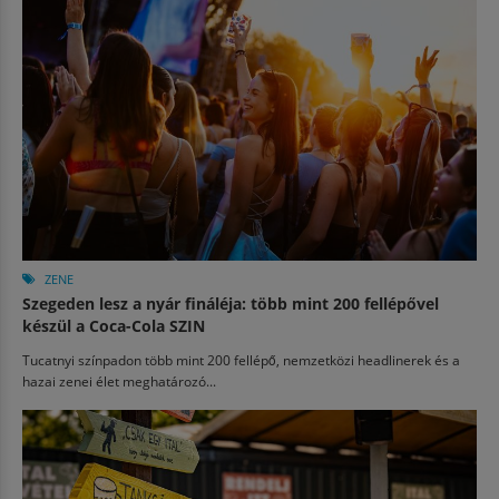
ZENE
Szegeden lesz a nyár fináléja: több mint 200 fellépővel
készül a Coca-Cola SZIN
Tucatnyi színpadon több mint 200 fellépő, nemzetközi headlinerek és a
hazai zenei élet meghatározó...