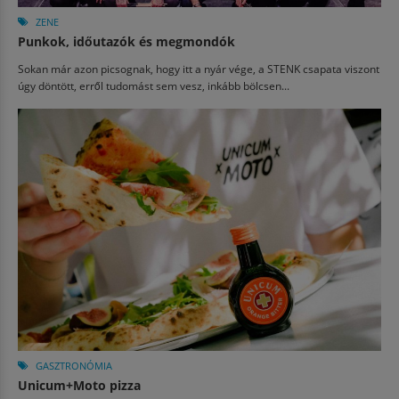
ZENE
Punkok, időutazók és megmondók
Sokan már azon picsognak, hogy itt a nyár vége, a STENK csapata viszont
úgy döntött, erről tudomást sem vesz, inkább bölcsen...
GASZTRONÓMIA
Unicum+Moto pizza