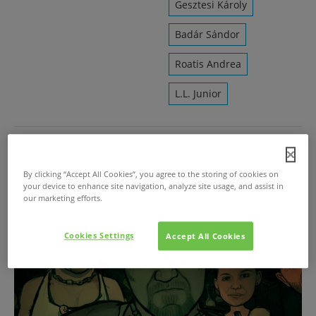
Gesztesi Károly
Badár Sándor
Roatis Andrea
L.L. Junior
Részlet a Nyócker 8D című
filmből
By clicking “Accept All Cookies”, you agree to the storing of cookies on
your device to enhance site navigation, analyze site usage, and assist in
our marketing efforts.
Létrehozta
redbandita
0 Hozzászóloks
Cookies Settings
Accept All Cookies