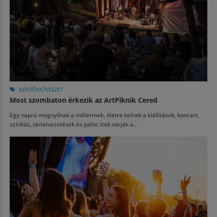
KÉPZŐMŰVÉSZET
Most szombaton érkezik az ArtPiknik Cered
Egy napra megnyílnak a műtermek, életre kelnek a kiállítások, koncert,
színház, tárlatvezetések és palóc ízek várják a...