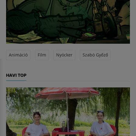
Animáció
Film
Nyócker
Szabó Győző
HAVI TOP