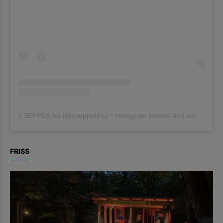
CSEPPEK.hu
(@
cseppekhu
) • Instagram photos and videos
FRISS