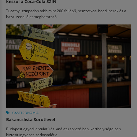
készül a Coca-Cola SZIN
Tucatnyi színpadon több mint 200 fellépő, nemzetközi headlinerek és a
hazai zenei élet meghatározó...
GASZTRONÓMIA
Bakancslista Sörútlevél
Budapest egyedi arculatú és kínálatú sörözőiben, kerthelyiségeiben
biztosít ingyenes sörkóstolót a...