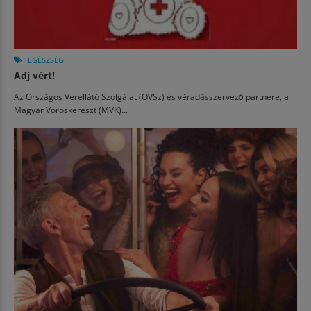
EGÉSZSÉG
Adj vért!
Az Országos Vérellátó Szolgálat (OVSz) és véradásszervező partnere, a
Magyar Vöröskereszt (MVK)...