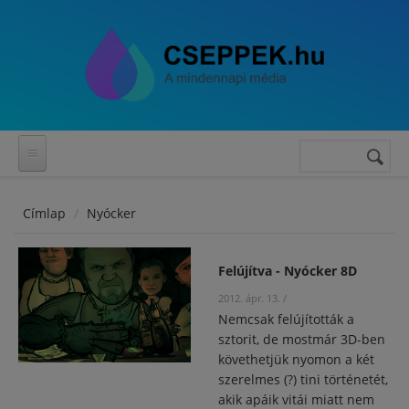
Ugrás a tartalomra
Keresés
Keresés
űrlap
Címlap
Nyócker
Felújítva - Nyócker 8D
2012. ápr. 13.
/
Nemcsak felújították a
sztorit, de mostmár 3D-ben
követhetjük nyomon a két
szerelmes (?) tini történetét,
akik apáik vitái miatt nem