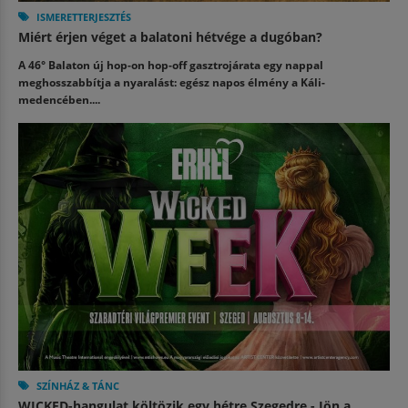
ISMERETTERJESZTÉS
Miért érjen véget a balatoni hétvége a dugóban?
A 46° Balaton új hop-on hop-off gasztrojárata egy nappal
meghosszabbítja a nyaralást: egész napos élmény a Káli-
medencében....
SZÍNHÁZ & TÁNC
WICKED-hangulat költözik egy hétre Szegedre - Jön a