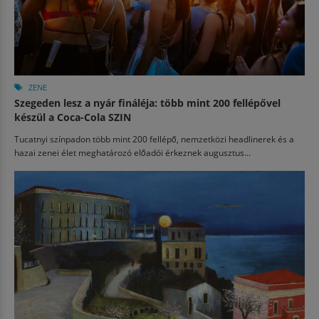
ZENE
Szegeden lesz a nyár fináléja: több mint 200 fellépővel
készül a Coca-Cola SZIN
Tucatnyi színpadon több mint 200 fellépő, nemzetközi headlinerek és a
hazai zenei élet meghatározó előadói érkeznek augusztus...