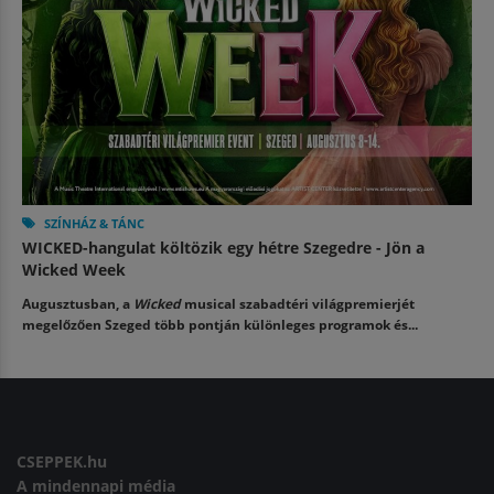
SZÍNHÁZ & TÁNC
WICKED-hangulat költözik egy hétre Szegedre - Jön a
Wicked Week
Augusztusban, a
Wicked
musical szabadtéri világpremierjét
megelőzően Szeged több pontján különleges programok és...
CSEPPEK.hu
A mindennapi média