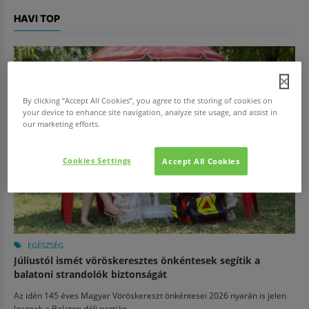
HAVI TOP
By clicking “Accept All Cookies”, you agree to the storing of cookies on
your device to enhance site navigation, analyze site usage, and assist in
our marketing efforts.
Cookies Settings
Accept All Cookies
EGÉSZSÉG
Júliustól ismét vöröskeresztes önkéntesek segítik a
balatoni strandolók biztonságát
Az idén 145 éves Magyar Vöröskereszt önkéntesei 2026 nyarán is jelen
lesznek a Balaton déli partján...