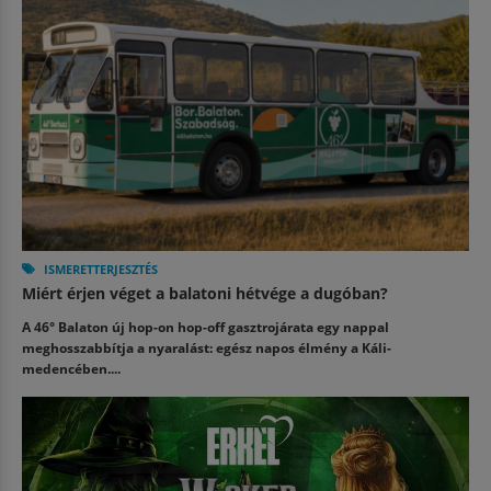
ISMERETTERJESZTÉS
Miért érjen véget a balatoni hétvége a dugóban?
A 46° Balaton új hop-on hop-off gasztrojárata egy nappal
meghosszabbítja a nyaralást: egész napos élmény a Káli-
medencében....