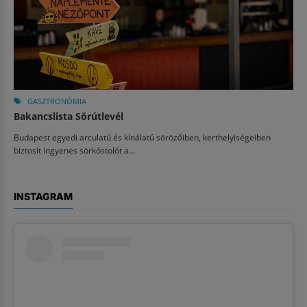
GASZTRONÓMIA
Bakancslista Sörútlevél
Budapest egyedi arculatú és kínálatú sörözőiben, kerthelyiségeiben
biztosít ingyenes sörkóstolót a...
INSTAGRAM