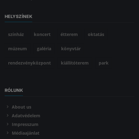
HELYSZÍNEK
színház
koncert
étterem
oktatás
múzeum
galéria
könyvtár
rendezvényközpont
kiállítóterem
park
RÓLUNK
About us
Adatvédelem
Impresszum
Médiaajánlat