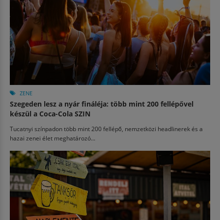
ZENE
Szegeden lesz a nyár fináléja: több mint 200 fellépővel
készül a Coca-Cola SZIN
Tucatnyi színpadon több mint 200 fellépő, nemzetközi headlinerek és a
hazai zenei élet meghatározó...