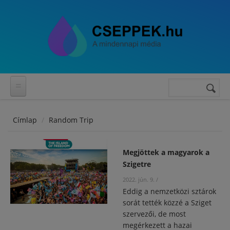
Ugrás a tartalomra
Keresés
Keresés
űrlap
Címlap
Random Trip
Megjöttek a magyarok a
Szigetre
2022. jún. 9.
/
Eddig a nemzetközi sztárok
sorát tették közzé a Sziget
szervezői, de most
megérkezett a hazai