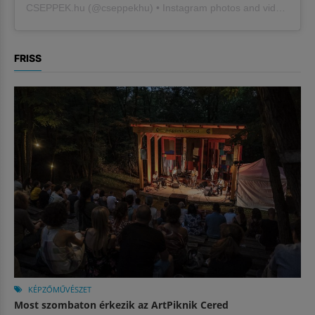
CSEPPEK.hu
(@
cseppekhu
) • Instagram photos and videos
FRISS
KÉPZŐMŰVÉSZET
Most szombaton érkezik az ArtPiknik Cered