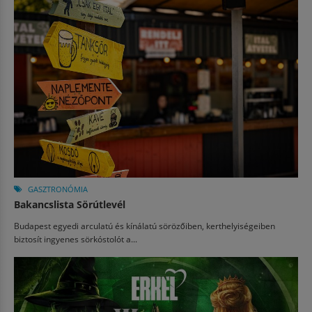
GASZTRONÓMIA
Bakancslista Sörútlevél
Budapest egyedi arculatú és kínálatú sörözőiben, kerthelyiségeiben
biztosít ingyenes sörkóstolót a...