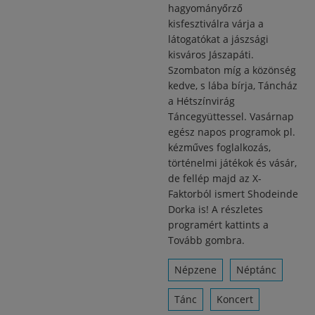
hagyományőrző
kisfesztiválra várja a
látogatókat a jászsági
kisváros Jászapáti.
Szombaton míg a közönség
kedve, s lába bírja, Táncház
a Hétszínvirág
Táncegyüttessel. Vasárnap
egész napos programok pl.
kézműves foglalkozás,
történelmi játékok és vásár,
de fellép majd az X-
Faktorból ismert Shodeinde
Dorka is! A részletes
programért kattints a
Tovább gombra.
Népzene
Néptánc
Tánc
Koncert