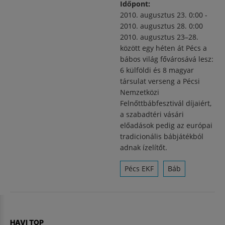
Időpont:
2010. augusztus 23. 0:00
-
2010. augusztus 28. 0:00
2010. augusztus 23–28.
között egy héten át Pécs a
bábos világ fővárosává lesz:
6 külföldi és 8 magyar
társulat verseng a Pécsi
Nemzetközi
Felnőttbábfesztivál díjaiért,
a szabadtéri vásári
előadások pedig az európai
tradicionális bábjátékból
adnak ízelítőt.
Pécs EKF
Báb
HAVI TOP