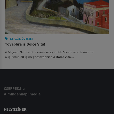
KÉPZŐMŰVÉSZET
Továbbra is Dolce Vita!
A Magyar Nemzeti Galéria a nagy érdeklődésre való tekintettel
augusztus 30-ig meghosszabbítja
a
Dolce vita....
CSEPPEK.hu
A mindennapi média
HELYSZÍNEK