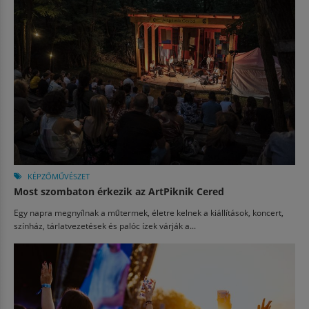
KÉPZŐMŰVÉSZET
Most szombaton érkezik az ArtPiknik Cered
Egy napra megnyílnak a műtermek, életre kelnek a kiállítások, koncert,
színház, tárlatvezetések és palóc ízek várják a...