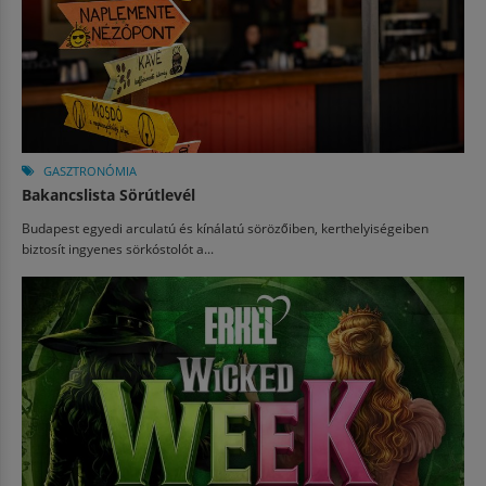
GASZTRONÓMIA
Bakancslista Sörútlevél
Budapest egyedi arculatú és kínálatú sörözőiben, kerthelyiségeiben
biztosít ingyenes sörkóstolót a...