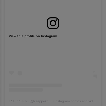
View this profile on Instagram
CSEPPEK.hu
(@
cseppekhu
) • Instagram photos and videos