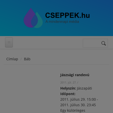
Ugrás a tartalomra
Keresés
Keresés
űrlap
Címlap
Báb
Jászsági randevú
2011. júl. 27.
/
Helyszín:
Jászapáti
Időpont:
2011. július 29. 15:00
-
2011. július 30. 23:45
Egy különleges