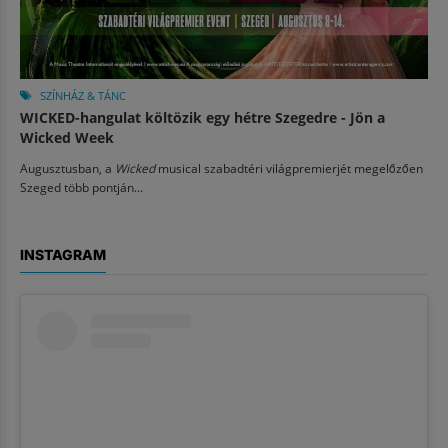
SZÍNHÁZ & TÁNC
WICKED-hangulat költözik egy hétre Szegedre - Jön a
Wicked Week
Augusztusban, a
Wicked
musical szabadtéri világpremierjét megelőzően
Szeged több pontján...
INSTAGRAM