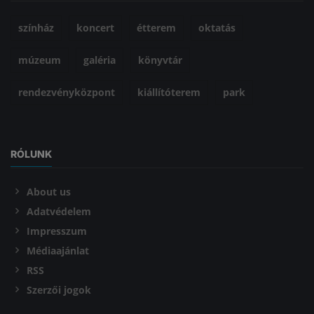
színház
koncert
étterem
oktatás
múzeum
galéria
könyvtár
rendezvényközpont
kiállítóterem
park
RÓLUNK
About us
Adatvédelem
Impresszum
Médiaajánlat
RSS
Szerzői jogok