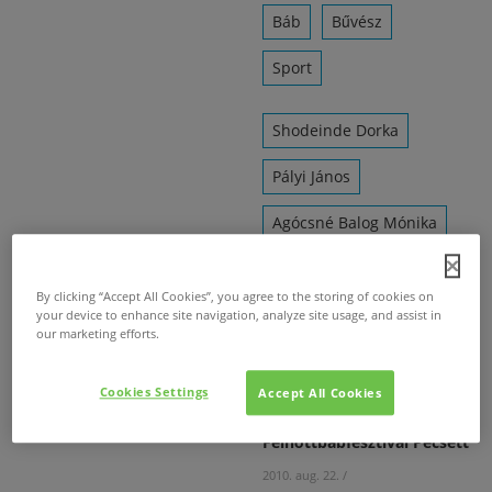
Báb
Bűvész
Sport
Shodeinde Dorka
Pályi János
Agócsné Balog Mónika
Babály Éva
By clicking “Accept All Cookies”, you agree to the storing of cookies on
Szabó Balázs
your device to enhance site navigation, analyze site usage, and assist in
our marketing efforts.
Cookies Settings
Accept All Cookies
Nemzetközi
Felnőttbábfesztivál Pécsett
2010. aug. 22.
/