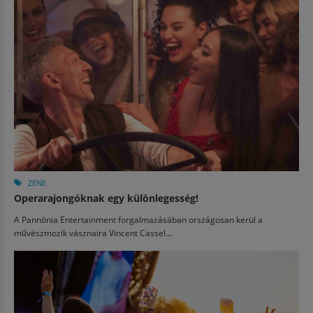
ZENE
Operarajongóknak egy különlegesség!
A Pannónia Entertainment forgalmazásában országosan kerül a
művészmozik vásznaira Vincent Cassel...