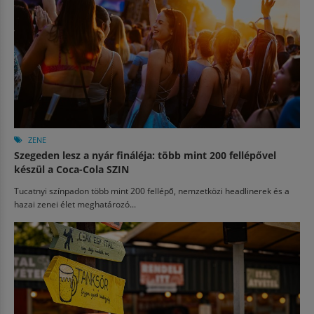
ZENE
Szegeden lesz a nyár fináléja: több mint 200 fellépővel
készül a Coca-Cola SZIN
Tucatnyi színpadon több mint 200 fellépő, nemzetközi headlinerek és a
hazai zenei élet meghatározó...