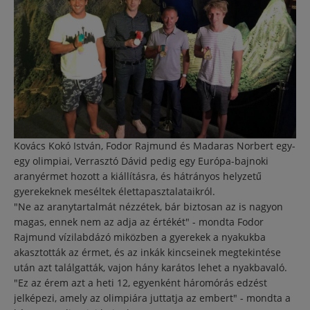
Kovács Kokó István, Fodor Rajmund és Madaras Norbert egy-
egy olimpiai, Verrasztó Dávid pedig egy Európa-bajnoki
aranyérmet hozott a kiállításra, és hátrányos helyzetű
gyerekeknek meséltek élettapasztalataikról.
"Ne az aranytartalmát nézzétek, bár biztosan az is nagyon
magas, ennek nem az adja az értékét" - mondta Fodor
Rajmund vízilabdázó miközben a gyerekek a nyakukba
akasztották az érmet, és az inkák kincseinek megtekintése
után azt találgatták, vajon hány karátos lehet a nyakbavaló.
"Ez az érem azt a heti 12, egyenként háromórás edzést
jelképezi, amely az olimpiára juttatja az embert" - mondta a