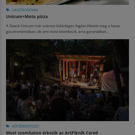
GASZTRONÓMIA
Unicum+Moto pizza
A Zwack Unicum már számos különleges fogást ihletett meg a hazai
gasztronómiában, de ami most következik, arra garantáltan...
KÉPZŐMŰVÉSZET
Most szombaton érkezik az ArtPiknik Cered