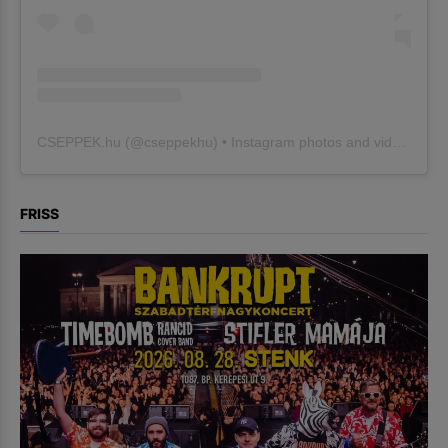
CSEPPEK.hu
(@
cseppekhu
) • Instagram photos and videos
FRISS