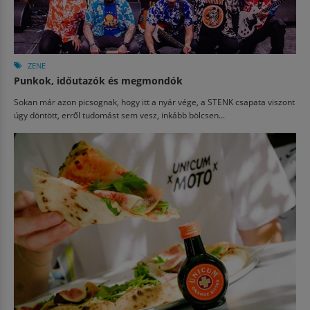
ZENE
Punkok, időutazók és megmondók
Sokan már azon picsognak, hogy itt a nyár vége, a STENK csapata viszont
úgy döntött, erről tudomást sem vesz, inkább bölcsen...