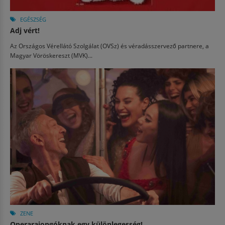
EGÉSZSÉG
Adj vért!
Az Országos Vérellátó Szolgálat (OVSz) és véradásszervező partnere, a
Magyar Vöröskereszt (MVK)...
ZENE
Operarajongóknak egy különlegesség!