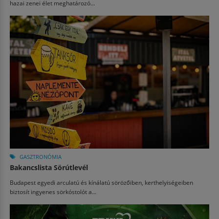
hazai zenei élet meghatározó...
GASZTRONÓMIA
Bakancslista Sörútlevél
Budapest egyedi arculatú és kínálatú sörözőiben, kerthelyiségeiben
biztosít ingyenes sörkóstolót a...