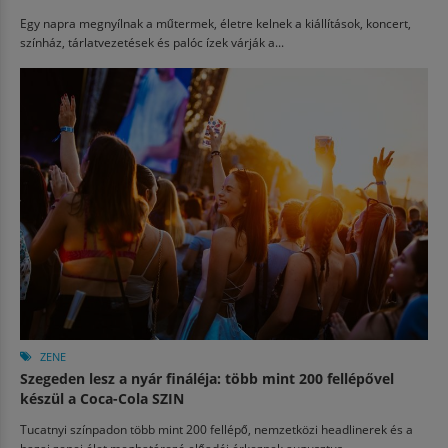
Egy napra megnyílnak a műtermek, életre kelnek a kiállítások, koncert,
színház, tárlatvezetések és palóc ízek várják a...
ZENE
Szegeden lesz a nyár fináléja: több mint 200 fellépővel
készül a Coca-Cola SZIN
Tucatnyi színpadon több mint 200 fellépő, nemzetközi headlinerek és a
hazai zenei élet meghatározó előadói érkeznek augusztus...