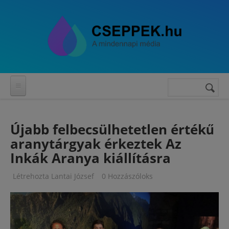
Ugrás a tartalomra
Keresés
Keresés
űrlap
Újabb felbecsülhetetlen értékű
aranytárgyak érkeztek Az
Inkák Aranya kiállításra
Létrehozta
Lantai József
0 Hozzászóloks