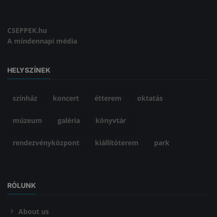
CSEPPEK.hu
A mindennapi média
HELYSZÍNEK
színház
koncert
étterem
oktatás
múzeum
galéria
könyvtár
rendezvényközpont
kiállítóterem
park
RÓLUNK
About us