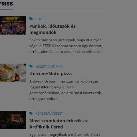
FRISS
ZENE
Punkok, időutazók és
megmondók
Sokan már azon picsognak, hogy itt a nyár
vége, a STENK csapata viszont úgy döntött,
erről tudomást sem vesz, inkább bölcsen...
GASZTRONÓMIA
Unicum+Moto pizza
A Zwack Unicum már számos különleges
fogást ihletett meg a hazai
gasztronómiában, de ami most következik,
arra garantáltan...
KÉPZŐMŰVÉSZET
Most szombaton érkezik az
ArtPiknik Cered
Egy napra megnyílnak a műtermek, életre