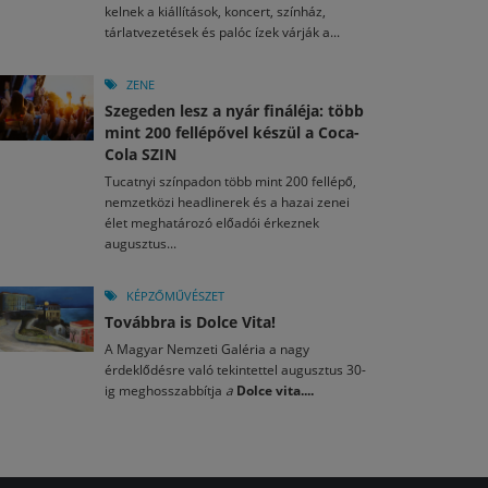
kelnek a kiállítások, koncert, színház,
tárlatvezetések és palóc ízek várják a...
ZENE
Szegeden lesz a nyár fináléja: több
mint 200 fellépővel készül a Coca-
Cola SZIN
Tucatnyi színpadon több mint 200 fellépő,
nemzetközi headlinerek és a hazai zenei
élet meghatározó előadói érkeznek
augusztus...
KÉPZŐMŰVÉSZET
Továbbra is Dolce Vita!
A Magyar Nemzeti Galéria a nagy
érdeklődésre való tekintettel augusztus 30-
ig meghosszabbítja
a
Dolce vita....