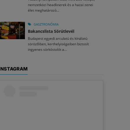
nemzetközi headlinerek és a hazai zenei
élet meghatározó...
GASZTRONÓMIA
Bakancslista Sörútlevél
Budapest egyedi arculatú és kínálatú
sörözőiben, kerthelyiségeiben biztosít
ingyenes sörkóstolót a...
INSTAGRAM