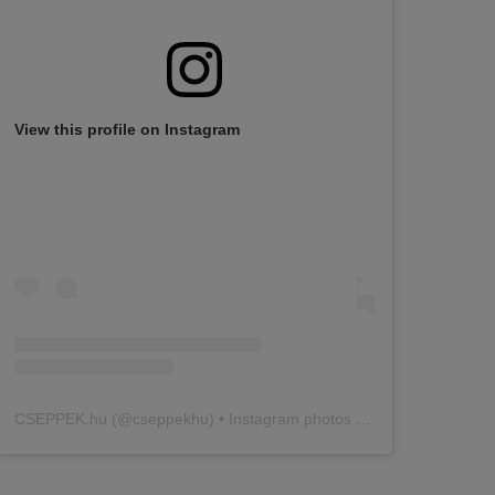
View this profile on Instagram
CSEPPEK.hu
(@
cseppekhu
) • Instagram photos and videos