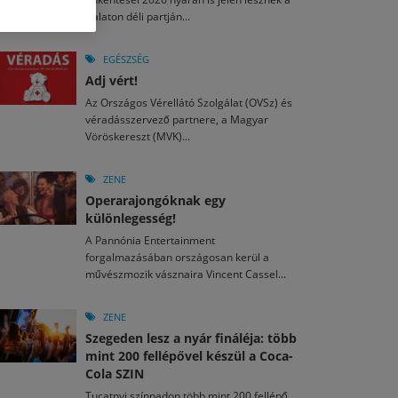
M
2026. MÁJ. 13.
Balaton déli partján...
a egy mese: 30 napos mesekihívást indít a Libri
2026. JÚL. 29.
2026. JÚL. 15.
rkezett a jubileumi Művészetek Völgye – még öt
agyar nézők 10 kedvenc filmje 2026 első félévében
EGÉSZSÉG
a kulturális ünnep
Adj vért!
M
2026. MÁJ. 11.
2026. JÚL. 3.
Az Országos Vérellátó Szolgálat (OVSz) és
ai László kapta az Artisjus Irodalmi Nagydíjat
2026. JÚL. 28.
véradásszervező partnere, a Magyar
13-án hozzánk is megérkezik a Rocktábor
Vöröskereszt (MVK)...
i Fesztivál 2026
ZENE
Operarajongóknak egy
különlegesség!
A Pannónia Entertainment
forgalmazásában országosan kerül a
művészmozik vásznaira Vincent Cassel...
ZENE
Szegeden lesz a nyár fináléja: több
mint 200 fellépővel készül a Coca-
Cola SZIN
Tucatnyi színpadon több mint 200 fellépő,