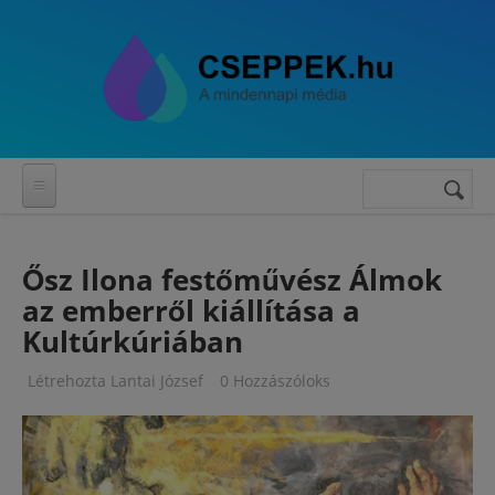
Ugrás a tartalomra
Keresés
Keresés
űrlap
Ősz Ilona festőművész Álmok
az emberről kiállítása a
Kultúrkúriában
Létrehozta
Lantai József
0 Hozzászóloks