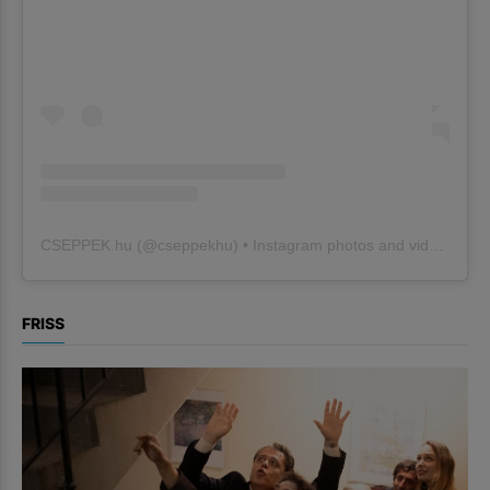
CSEPPEK.hu
(@
cseppekhu
) • Instagram photos and videos
FRISS