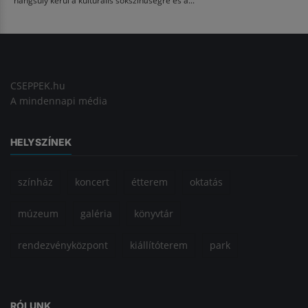
CSEPPEK.hu
A mindennapi média
HELYSZÍNEK
színház
koncert
étterem
oktatás
múzeum
galéria
könyvtár
rendezvényközpont
kiállítóterem
park
RÓLUNK