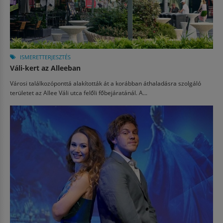
ISMERETTERJESZTÉS
Váli-kert az Alleeban
Városi találkozóponttá alakították át a korábban áthaladásra szolgáló
területet az Allee Váli utca felőli főbejáratánál. A...