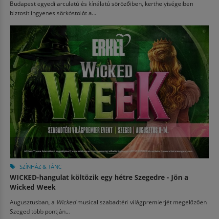
Budapest egyedi arculatú és kínálatú sörözőiben, kerthelyiségeiben
biztosít ingyenes sörkóstolót a...
SZÍNHÁZ & TÁNC
WICKED-hangulat költözik egy hétre Szegedre - Jön a
Wicked Week
Augusztusban, a
Wicked
musical szabadtéri világpremierjét megelőzően
Szeged több pontján...