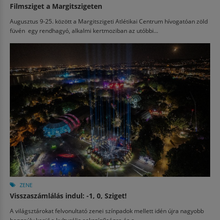
Filmsziget a Margitszigeten
Augusztus 9-25. között a Margitszigeti Atlétikai Centrum hívogatóan zöld
füvén egy rendhagyó, alkalmi kertmoziban az utóbbi...
ZENE
Visszaszámlálás indul: -1, 0, Sziget!
A világsztárokat felvonultató zenei színpadok mellett idén újra nagyobb
hangsúly kerül a kulturális sokszínűségre és a...