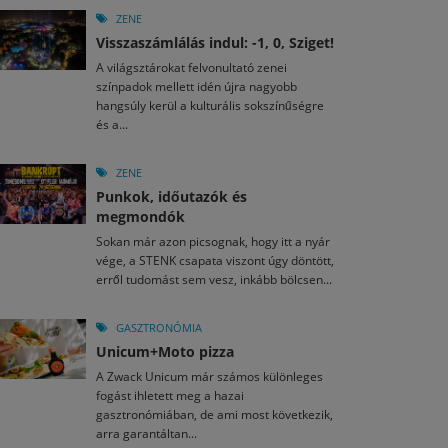
ZENE
Visszaszámlálás indul: -1, 0, Sziget!
A világsztárokat felvonultató zenei
színpadok mellett idén újra nagyobb
hangsúly kerül a kulturális sokszínűségre
és a...
ZENE
Punkok, időutazók és
megmondók
Sokan már azon picsognak, hogy itt a nyár
vége, a STENK csapata viszont úgy döntött,
erről tudomást sem vesz, inkább bölcsen...
GASZTRONÓMIA
Unicum+Moto pizza
A Zwack Unicum már számos különleges
fogást ihletett meg a hazai
gasztronómiában, de ami most következik,
arra garantáltan...