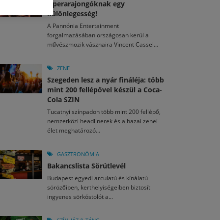
M
2026. MÁJ. 13.
Operarajongóknak egy
a egy mese: 30 napos mesekihívást indít a Libri
különlegesség!
2026. JÚL. 30.
2026. JÚL. 15.
A Pannónia Entertainment
agyar nézők 10 kedvenc filmje 2026 első félévében
d el a gyereket!
forgalmazásában országosan kerül a
művészmozik vásznaira Vincent Cassel...
M
2026. MÁJ. 11.
2026. JÚL. 29.
2026. JÚL. 3.
ai László kapta az Artisjus Irodalmi Nagydíjat
13-án hozzánk is megérkezik a Rocktábor
rkezett a jubileumi Művészetek Völgye – még öt
ZENE
a kulturális ünnep
Szegeden lesz a nyár fináléja: több
mint 200 fellépővel készül a Coca-
Cola SZIN
Tucatnyi színpadon több mint 200 fellépő,
nemzetközi headlinerek és a hazai zenei
élet meghatározó...
GASZTRONÓMIA
Bakancslista Sörútlevél
Budapest egyedi arculatú és kínálatú
sörözőiben, kerthelyiségeiben biztosít
ingyenes sörkóstolót a...