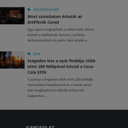
KÉPZŐMŰVÉSZET
Most szombaton érkezik az
ArtPiknik Cered
Egy napra megnyílnak a műtermek, életre
kelnek a kiállítások, koncert, színház,
tárlatvezetések és palóc ízek várják a...
ZENE
Szegeden lesz a nyár fináléja: több
mint 200 fellépővel készül a Coca-
Cola SZIN
Tucatnyi színpadon több mint 200 fellépő,
nemzetközi headlinerek és a hazai zenei
élet meghatározó előadói érkeznek
augusztus...
KAPCSOLAT