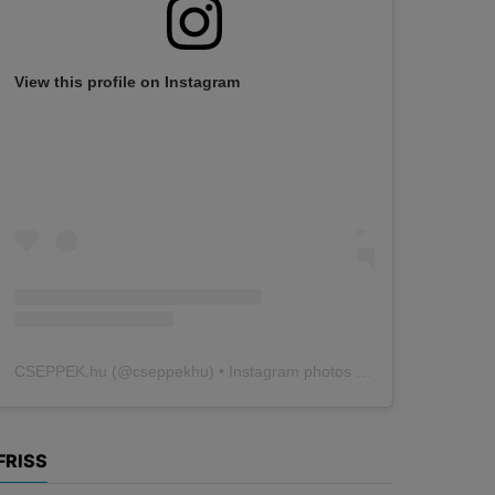
View this profile on Instagram
CSEPPEK.hu
(@
cseppekhu
) • Instagram photos and videos
FRISS