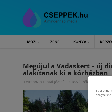
Ugrás a tartalomra
MOZI
ZENE
KÖNYV
KÉPZ
MOZI
ZENE
KÖNYV
Megújul a Vadaskert – új d
alakítanak ki a kórházban
Hírek
Hírek
Könyvajánlók
Létrehozta
Lantai József
0 Hozzászóloks
Kritikák
Koncertek
Rendezvények
By clicking 
Szösszenetek
analyze site