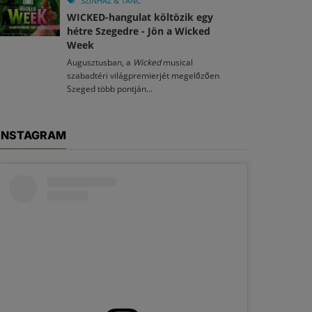
SZÍNHÁZ & TÁNC
WICKED-hangulat költözik egy
hétre Szegedre - Jön a Wicked
Week
Augusztusban, a
Wicked
musical
szabadtéri világpremierjét megelőzően
Szeged több pontján...
INSTAGRAM