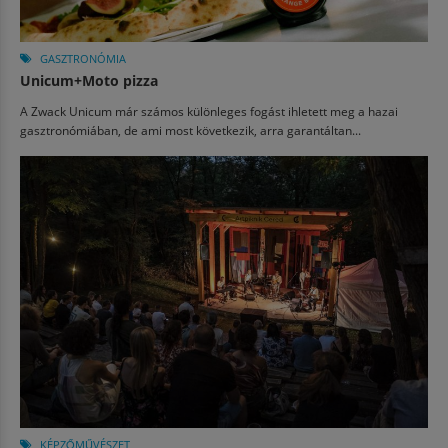
GASZTRONÓMIA
Unicum+Moto pizza
A Zwack Unicum már számos különleges fogást ihletett meg a hazai
gasztronómiában, de ami most következik, arra garantáltan...
KÉPZŐMŰVÉSZET