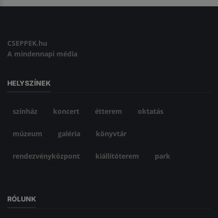
CSEPPEK.hu
A mindennapi média
HELYSZÍNEK
színház
koncert
étterem
oktatás
múzeum
galéria
könyvtár
rendezvényközpont
kiállítóterem
park
RÓLUNK