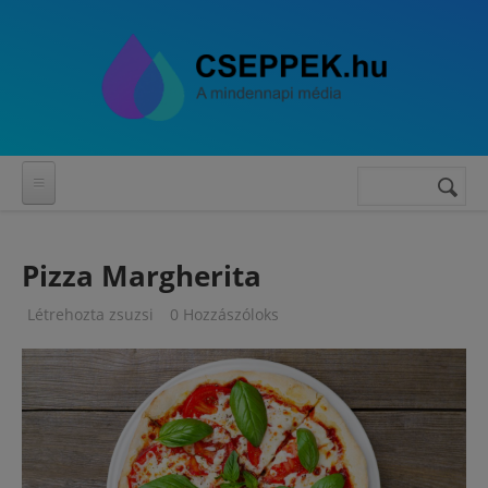
Ugrás a tartalomra
Keresés
Keresés
űrlap
Pizza Margherita
Létrehozta
zsuzsi
0 Hozzászóloks