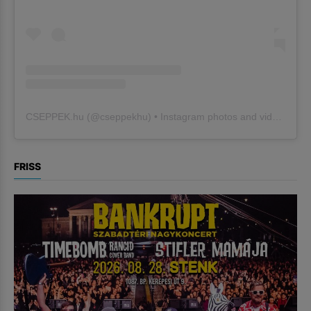
CSEPPEK.hu
(@
cseppekhu
) • Instagram photos and videos
FRISS