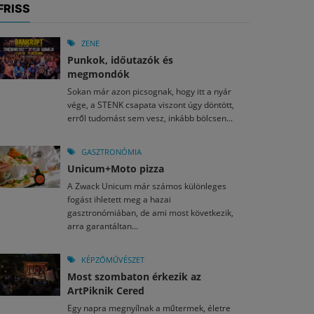
FRISS
ZENE
Punkok, időutazók és
megmondók
Sokan már azon picsognak, hogy itt a nyár
vége, a STENK csapata viszont úgy döntött,
erről tudomást sem vesz, inkább bölcsen...
GASZTRONÓMIA
Unicum+Moto pizza
A Zwack Unicum már számos különleges
fogást ihletett meg a hazai
gasztronómiában, de ami most következik,
arra garantáltan...
KÉPZŐMŰVÉSZET
Most szombaton érkezik az
ArtPiknik Cered
Egy napra megnyílnak a műtermek, életre