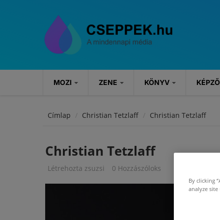
Ugrás a tartalomra
MOZI
ZENE
KÖNYV
KÉPZ
MOZI
ZENE
KÖNYV
Címlap
Christian Tetzlaff
Christian Tetzlaff
Hírek
Hírek
Könyvajánlók
Christian Tetzlaff
Kritikák
Koncertek
Rendezvények
Létrehozta
zsuzsi
0 Hozzászóloks
By clicking 
Szösszenetek
analyze site