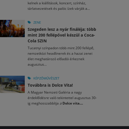
kelnek a kiállítások, koncert, színház,
tárlatvezetések és palóc ízek várják a...
ZENE
Szegeden lesz a nyár fináléja: több
mint 200 fellépővel készül a Coca-
Cola SZIN
Tucatnyi színpadon több mint 200 fellépő,
nemzetközi headlinerek és a hazai zenei
élet meghatározó előadói érkeznek
augusztus...
KÉPZŐMŰVÉSZET
Továbbra is Dolce Vita!
A Magyar Nemzeti Galéria a nagy
érdeklődésre való tekintettel augusztus 30-
ig meghosszabbítja
a
Dolce vita....