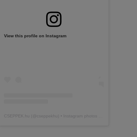
View this profile on Instagram
CSEPPEK.hu
(@
cseppekhu
) • Instagram photos and videos