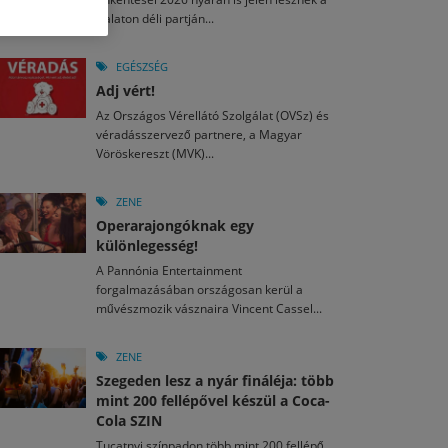
M
2026. MÁJ. 13.
Balaton déli partján...
a egy mese: 30 napos mesekihívást indít a Libri
2026. JÚL. 29.
2026. JÚL. 15.
rkezett a jubileumi Művészetek Völgye – még öt
agyar nézők 10 kedvenc filmje 2026 első félévében
EGÉSZSÉG
a kulturális ünnep
Adj vért!
M
2026. MÁJ. 11.
2026. JÚL. 3.
Az Országos Vérellátó Szolgálat (OVSz) és
ai László kapta az Artisjus Irodalmi Nagydíjat
2026. JÚL. 28.
véradásszervező partnere, a Magyar
13-án hozzánk is megérkezik a Rocktábor
Vöröskereszt (MVK)...
i Fesztivál 2026
ZENE
Operarajongóknak egy
különlegesség!
A Pannónia Entertainment
forgalmazásában országosan kerül a
művészmozik vásznaira Vincent Cassel...
ZENE
Szegeden lesz a nyár fináléja: több
mint 200 fellépővel készül a Coca-
Cola SZIN
Tucatnyi színpadon több mint 200 fellépő,