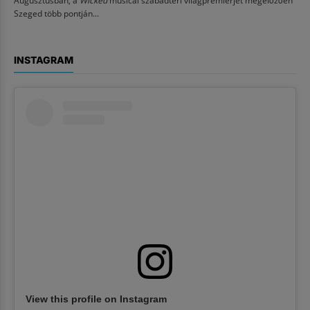
Augusztusban, a
Wicked
musical szabadtéri világpremierjét megelőzően
Szeged több pontján...
INSTAGRAM
View this profile on Instagram