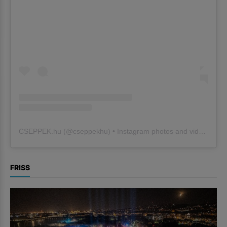
CSEPPEK.hu
(@
cseppekhu
) • Instagram photos and videos
FRISS