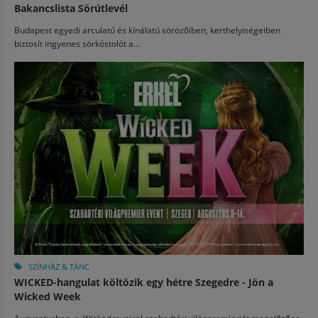
Bakancslista Sörútlevél
Budapest egyedi arculatú és kínálatú sörözőiben, kerthelyiségeiben
biztosít ingyenes sörkóstolót a...
SZÍNHÁZ & TÁNC
WICKED-hangulat költözik egy hétre Szegedre - Jön a
Wicked Week