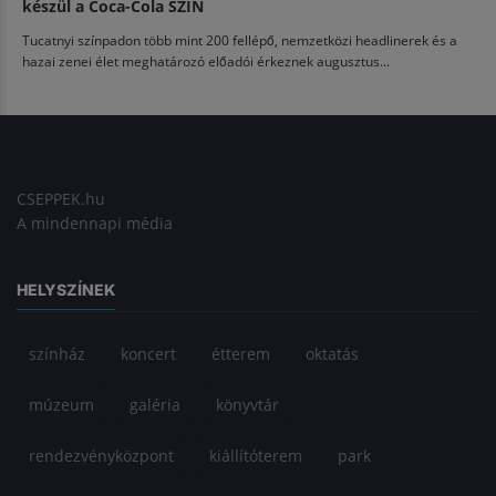
készül a Coca-Cola SZIN
Tucatnyi színpadon több mint 200 fellépő, nemzetközi headlinerek és a
hazai zenei élet meghatározó előadói érkeznek augusztus...
CSEPPEK.hu
A mindennapi média
HELYSZÍNEK
színház
koncert
étterem
oktatás
múzeum
galéria
könyvtár
rendezvényközpont
kiállítóterem
park