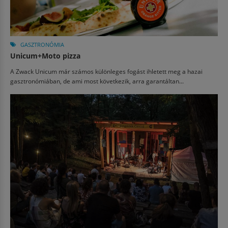
GASZTRONÓMIA
Unicum+Moto pizza
A Zwack Unicum már számos különleges fogást ihletett meg a hazai
gasztronómiában, de ami most következik, arra garantáltan...