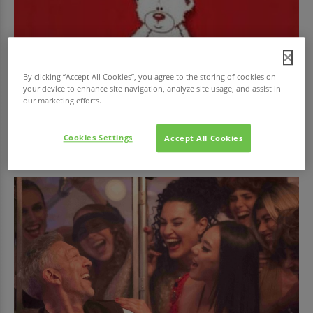
By clicking “Accept All Cookies”, you agree to the storing of cookies on
your device to enhance site navigation, analyze site usage, and assist in
our marketing efforts.
EGÉSZSÉG
Adj vért!
Cookies Settings
Accept All Cookies
Az Országos Vérellátó Szolgálat (OVSz) és véradásszervező partnere, a
Magyar Vöröskereszt (MVK)...