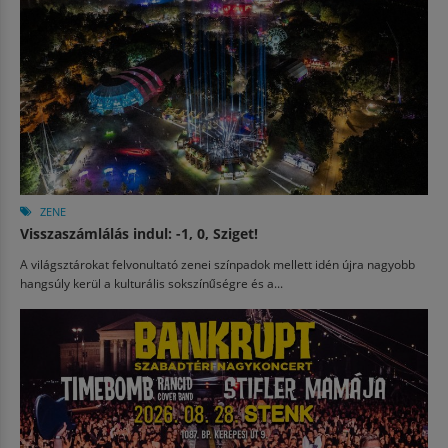
ZENE
Visszaszámlálás indul: -1, 0, Sziget!
A világsztárokat felvonultató zenei színpadok mellett idén újra nagyobb
hangsúly kerül a kulturális sokszínűségre és a...