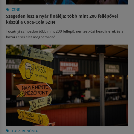
ZENE
Szegeden lesz a nyár fináléja: több mint 200 fellépővel
készül a Coca-Cola SZIN
Tucatnyi színpadon több mint 200 fellépő, nemzetközi headlinerek és a
hazai zenei élet meghatározó...
GASZTRONÓMIA