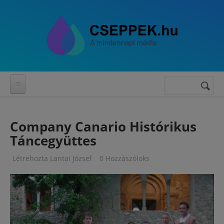
Ugrás a tartalomra
Keresés
Keresés
űrlap
Company Canario Histórikus
Táncegyüttes
Létrehozta
Lantai József
0 Hozzászóloks