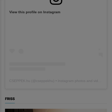
View this profile on Instagram
CSEPPEK.hu
(@
cseppekhu
) • Instagram photos and videos
FRISS