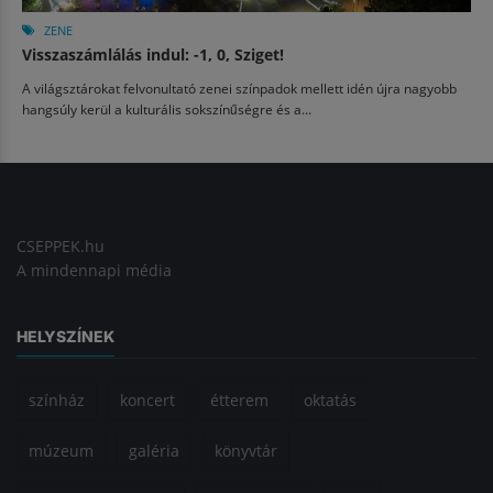
ZENE
Visszaszámlálás indul: -1, 0, Sziget!
A világsztárokat felvonultató zenei színpadok mellett idén újra nagyobb
hangsúly kerül a kulturális sokszínűségre és a...
CSEPPEK.hu
A mindennapi média
HELYSZÍNEK
színház
koncert
étterem
oktatás
múzeum
galéria
könyvtár