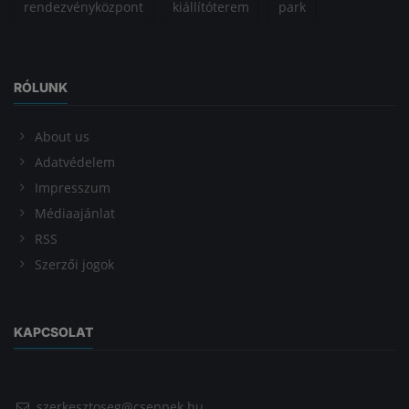
rendezvényközpont
kiállítóterem
park
RÓLUNK
About us
Adatvédelem
Impresszum
Médiaajánlat
RSS
Szerzői jogok
KAPCSOLAT
szerkesztoseg@cseppek.hu