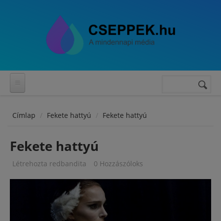
Ugrás a tartalomra
Keresés
Keresés
űrlap
Címlap
Fekete hattyú
Fekete hattyú
Fekete hattyú
Létrehozta
redbandita
0 Hozzászóloks