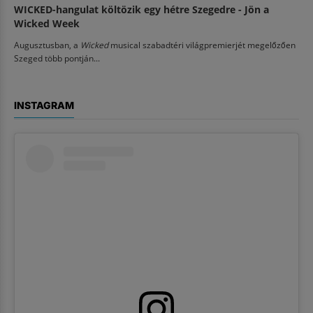
WICKED-hangulat költözik egy hétre Szegedre - Jön a
Wicked Week
Augusztusban, a
Wicked
musical szabadtéri világpremierjét megelőzően
Szeged több pontján...
INSTAGRAM