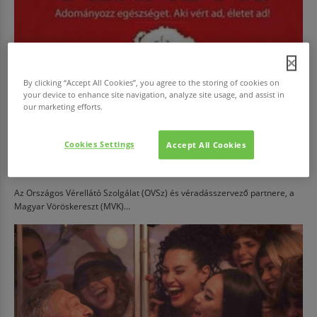
By clicking “Accept All Cookies”, you agree to the storing of cookies on
your device to enhance site navigation, analyze site usage, and assist in
our marketing efforts.
Cookies Settings
Accept All Cookies
EGÉSZSÉG
Adj vért!
Az Országos Vérellátó Szolgálat (OVSz) és véradásszervező partnere, a
Magyar Vöröskereszt (MVK)...