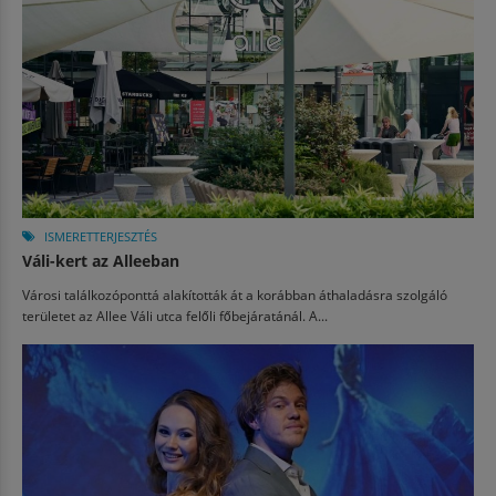
ISMERETTERJESZTÉS
Váli-kert az Alleeban
Városi találkozóponttá alakították át a korábban áthaladásra szolgáló
területet az Allee Váli utca felőli főbejáratánál. A...