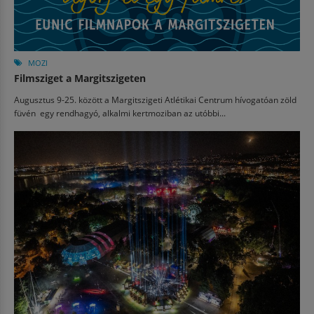
MOZI
Filmsziget a Margitszigeten
Augusztus 9-25. között a Margitszigeti Atlétikai Centrum hívogatóan zöld
füvén egy rendhagyó, alkalmi kertmoziban az utóbbi...