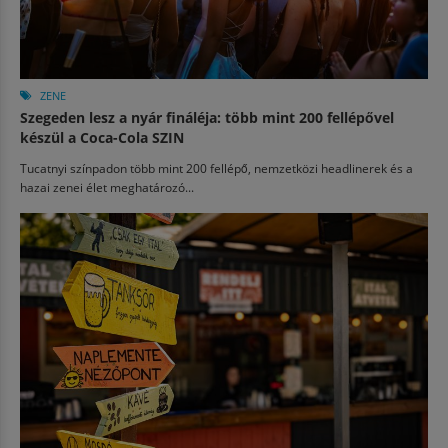
ZENE
Szegeden lesz a nyár fináléja: több mint 200 fellépővel
készül a Coca-Cola SZIN
Tucatnyi színpadon több mint 200 fellépő, nemzetközi headlinerek és a
hazai zenei élet meghatározó...