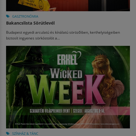
GASZTRONÓMIA
Bakancslista Sörútlevél
Budapest egyedi arculatú és kínálatú sörözőiben, kerthelyiségeiben
biztosít ingyenes sörkóstolót a...
SZÍNHÁZ & TÁNC