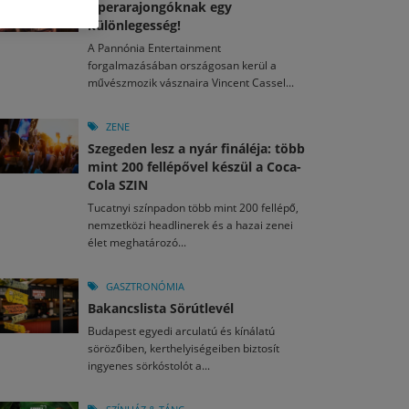
M
2026. MÁJ. 13.
Operarajongóknak egy
a egy mese: 30 napos mesekihívást indít a Libri
különlegesség!
2026. JÚL. 30.
2026. JÚL. 15.
A Pannónia Entertainment
agyar nézők 10 kedvenc filmje 2026 első félévében
d el a gyereket!
forgalmazásában országosan kerül a
művészmozik vásznaira Vincent Cassel...
M
2026. MÁJ. 11.
2026. JÚL. 29.
2026. JÚL. 3.
ai László kapta az Artisjus Irodalmi Nagydíjat
13-án hozzánk is megérkezik a Rocktábor
rkezett a jubileumi Művészetek Völgye – még öt
ZENE
a kulturális ünnep
Szegeden lesz a nyár fináléja: több
mint 200 fellépővel készül a Coca-
Cola SZIN
Tucatnyi színpadon több mint 200 fellépő,
nemzetközi headlinerek és a hazai zenei
élet meghatározó...
GASZTRONÓMIA
Bakancslista Sörútlevél
Budapest egyedi arculatú és kínálatú
sörözőiben, kerthelyiségeiben biztosít
ingyenes sörkóstolót a...