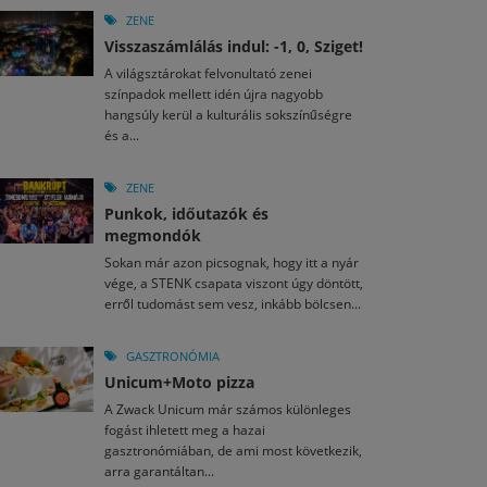
ZENE
Visszaszámlálás indul: -1, 0, Sziget!
A világsztárokat felvonultató zenei
színpadok mellett idén újra nagyobb
hangsúly kerül a kulturális sokszínűségre
és a...
ZENE
Punkok, időutazók és
megmondók
Sokan már azon picsognak, hogy itt a nyár
vége, a STENK csapata viszont úgy döntött,
erről tudomást sem vesz, inkább bölcsen...
GASZTRONÓMIA
Unicum+Moto pizza
A Zwack Unicum már számos különleges
fogást ihletett meg a hazai
gasztronómiában, de ami most következik,
arra garantáltan...