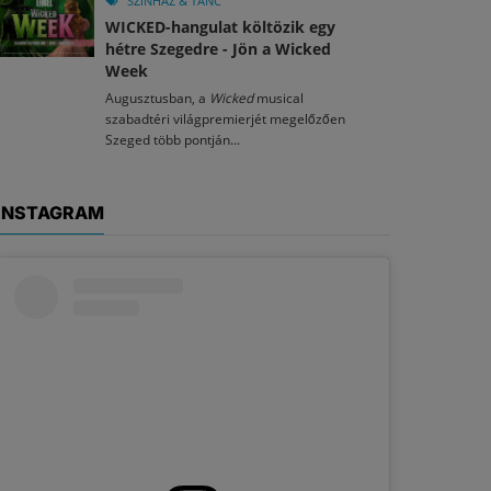
SZÍNHÁZ & TÁNC
WICKED-hangulat költözik egy
hétre Szegedre - Jön a Wicked
Week
Augusztusban, a
Wicked
musical
szabadtéri világpremierjét megelőzően
Szeged több pontján...
INSTAGRAM