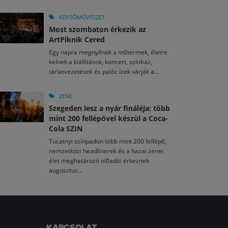
KÉPZŐMŰVÉSZET
Most szombaton érkezik az
ArtPiknik Cered
Egy napra megnyílnak a műtermek, életre
kelnek a kiállítások, koncert, színház,
tárlatvezetések és palóc ízek várják a...
ZENE
Szegeden lesz a nyár fináléja: több
mint 200 fellépővel készül a Coca-
Cola SZIN
Tucatnyi színpadon több mint 200 fellépő,
nemzetközi headlinerek és a hazai zenei
élet meghatározó előadói érkeznek
augusztus...
KAPCSOLAT