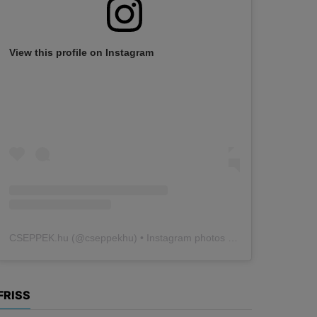
View this profile on Instagram
CSEPPEK.hu
(@
cseppekhu
) • Instagram photos and videos
FRISS