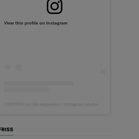
View this profile on Instagram
CSEPPEK.hu
(@
cseppekhu
) • Instagram photos and videos
FRISS