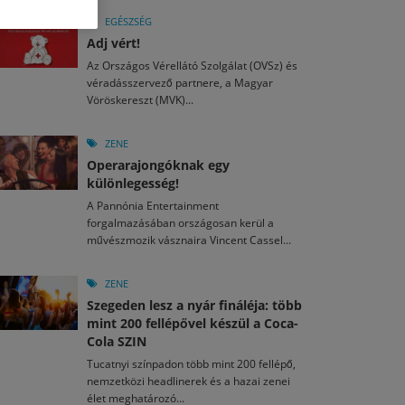
M
2026. MÁJ. 13.
a egy mese: 30 napos mesekihívást indít a Libri
EGÉSZSÉG
2026. JÚL. 29.
2026. JÚL. 15.
Adj vért!
rkezett a jubileumi Művészetek Völgye – még öt
agyar nézők 10 kedvenc filmje 2026 első félévében
Az Országos Vérellátó Szolgálat (OVSz) és
a kulturális ünnep
véradásszervező partnere, a Magyar
M
2026. MÁJ. 11.
Vöröskereszt (MVK)...
2026. JÚL. 3.
ai László kapta az Artisjus Irodalmi Nagydíjat
2026. JÚL. 28.
13-án hozzánk is megérkezik a Rocktábor
i Fesztivál 2026
ZENE
Operarajongóknak egy
különlegesség!
A Pannónia Entertainment
forgalmazásában országosan kerül a
művészmozik vásznaira Vincent Cassel...
ZENE
Szegeden lesz a nyár fináléja: több
mint 200 fellépővel készül a Coca-
Cola SZIN
Tucatnyi színpadon több mint 200 fellépő,
nemzetközi headlinerek és a hazai zenei
élet meghatározó...