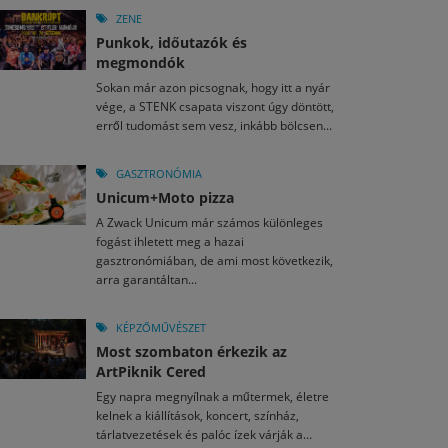
ZENE
Punkok, időutazók és
megmondók
Sokan már azon picsognak, hogy itt a nyár
vége, a STENK csapata viszont úgy döntött,
erről tudomást sem vesz, inkább bölcsen...
GASZTRONÓMIA
Unicum+Moto pizza
A Zwack Unicum már számos különleges
fogást ihletett meg a hazai
gasztronómiában, de ami most következik,
arra garantáltan...
KÉPZŐMŰVÉSZET
Most szombaton érkezik az
ArtPiknik Cered
Egy napra megnyílnak a műtermek, életre
kelnek a kiállítások, koncert, színház,
tárlatvezetések és palóc ízek várják a...