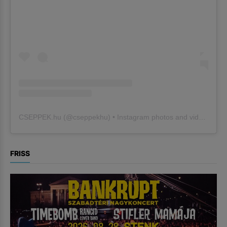
CSEPPEK.hu
(@
cseppekhu
) • Instagram photos and videos
FRISS