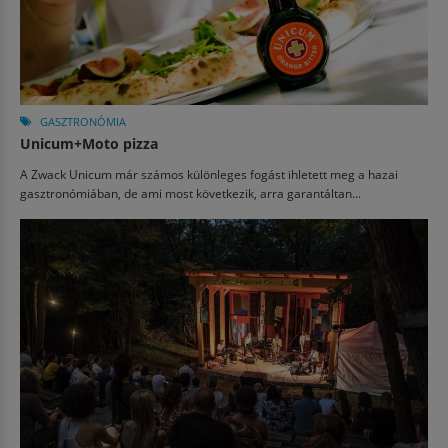
GASZTRONÓMIA
Unicum+Moto pizza
A Zwack Unicum már számos különleges fogást ihletett meg a hazai
gasztronómiában, de ami most következik, arra garantáltan...