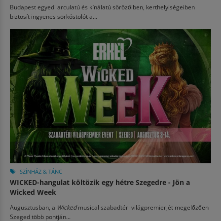
Budapest egyedi arculatú és kínálatú sörözőiben, kerthelyiségeiben
biztosít ingyenes sörkóstolót a...
SZÍNHÁZ & TÁNC
WICKED-hangulat költözik egy hétre Szegedre - Jön a
Wicked Week
Augusztusban, a
Wicked
musical szabadtéri világpremierjét megelőzően
Szeged több pontján...