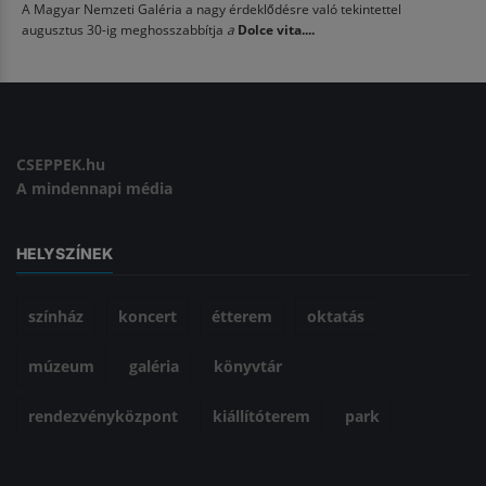
A Magyar Nemzeti Galéria a nagy érdeklődésre való tekintettel
augusztus 30-ig meghosszabbítja
a
Dolce vita....
CSEPPEK.hu
A mindennapi média
HELYSZÍNEK
színház
koncert
étterem
oktatás
múzeum
galéria
könyvtár
rendezvényközpont
kiállítóterem
park