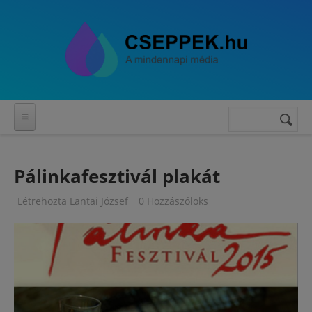
Ugrás a tartalomra
Keresés
Keresés
űrlap
Pálinkafesztivál plakát
Létrehozta
Lantai József
0 Hozzászóloks