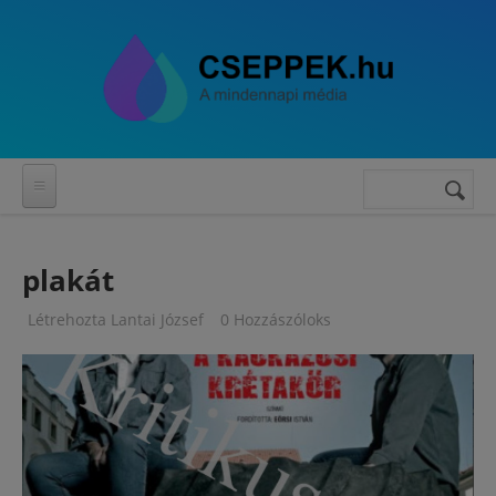
Ugrás a tartalomra
Keresés
Keresés
űrlap
plakát
Létrehozta
Lantai József
0 Hozzászóloks