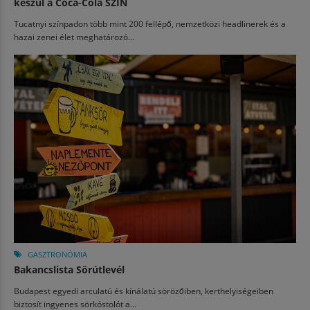
készül a Coca-Cola SZIN
Tucatnyi színpadon több mint 200 fellépő, nemzetközi headlinerek és a
hazai zenei élet meghatározó...
GASZTRONÓMIA
Bakancslista Sörútlevél
Budapest egyedi arculatú és kínálatú sörözőiben, kerthelyiségeiben
biztosít ingyenes sörkóstolót a...