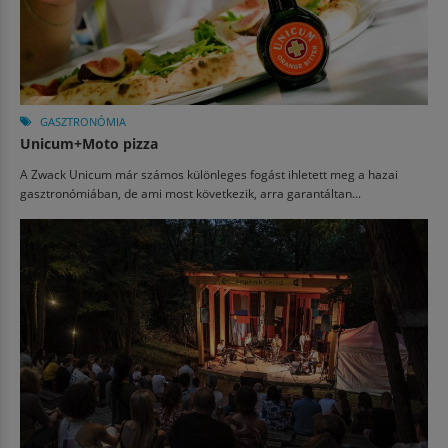
GASZTRONÓMIA
Unicum+Moto pizza
A Zwack Unicum már számos különleges fogást ihletett meg a hazai
gasztronómiában, de ami most következik, arra garantáltan...