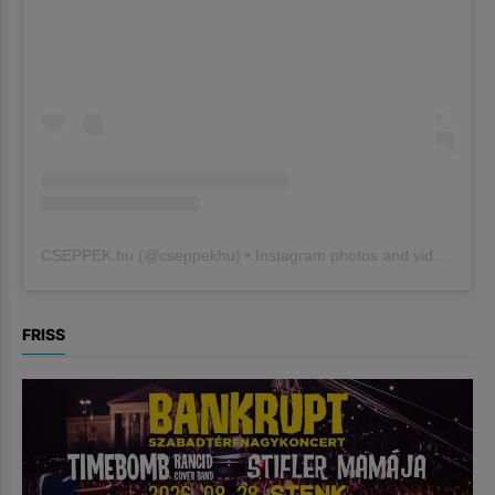
CSEPPEK.hu
(@
cseppekhu
) • Instagram photos and videos
FRISS