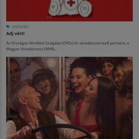
EGÉSZSÉG
Adj vért!
Az Országos Vérellátó Szolgálat (OVSz) és véradásszervező partnere, a
Magyar Vöröskereszt (MVK)...