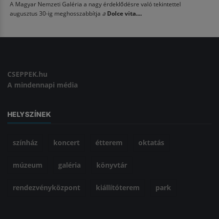
A Magyar Nemzeti Galéria a nagy érdeklődésre való tekintettel
augusztus 30-ig meghosszabbítja
a
Dolce vita....
CSEPPEK.hu
A mindennapi média
HELYSZÍNEK
színház
koncert
étterem
oktatás
múzeum
galéria
könyvtár
rendezvényközpont
kiállítóterem
park