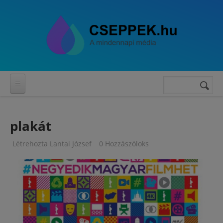
Ugrás a tartalomra
Keresés
Keresés
űrlap
plakát
Létrehozta
Lantai József
0 Hozzászóloks