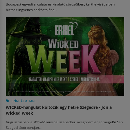
Budapest egyedi arculatú és kínálatú sörözőiben, kerthelyiségeiben
biztosít ingyenes sörkóstolót a...
SZÍNHÁZ & TÁNC
WICKED-hangulat költözik egy hétre Szegedre - Jön a
Wicked Week
Augusztusban, a
Wicked
musical szabadtéri világpremierjét megelőzően
Szeged több pontján...