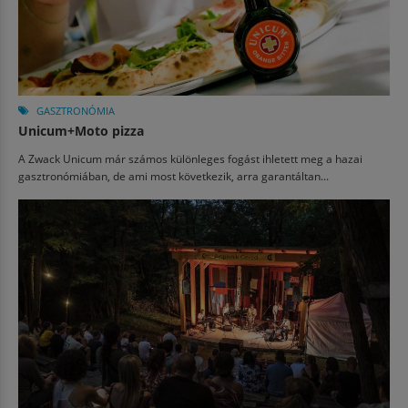
GASZTRONÓMIA
Unicum+Moto pizza
A Zwack Unicum már számos különleges fogást ihletett meg a hazai
gasztronómiában, de ami most következik, arra garantáltan...