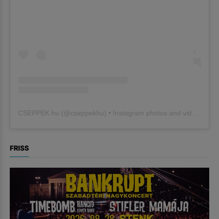
CSEPPEK.hu
(@
cseppekhu
) • Instagram photos and videos
FRISS