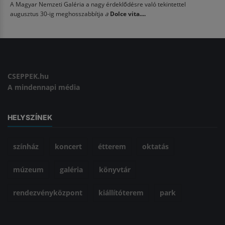
A Magyar Nemzeti Galéria a nagy érdeklődésre való tekintettel
augusztus 30-ig meghosszabbítja
a
Dolce vita....
CSEPPEK.hu
A mindennapi média
HELYSZÍNEK
színház
koncert
étterem
oktatás
múzeum
galéria
könyvtár
rendezvényközpont
kiállítóterem
park