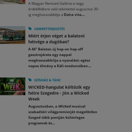
A Magyar Nemzeti Galéria a nagy
érdeklődésre való tekintettel augusztus 30-
ig meghosszabbítja
a
Dolce vita....
ISMERETTERJESZTÉS
Miért érjen véget a balatoni
hétvége a dugóban?
A 46° Balaton új hop-on hop-off
gasztrojárata egy nappal
meghosszabbítja a nyaralást: egész
napos élmény a Káli-medencében....
SZÍNHÁZ & TÁNC
WICKED-hangulat költözik egy
hétre Szegedre - Jön a Wicked
Week
Augusztusban, a
Wicked
musical
szabadtéri világpremierjét megelőzően
Szeged több pontján különleges
programok és...