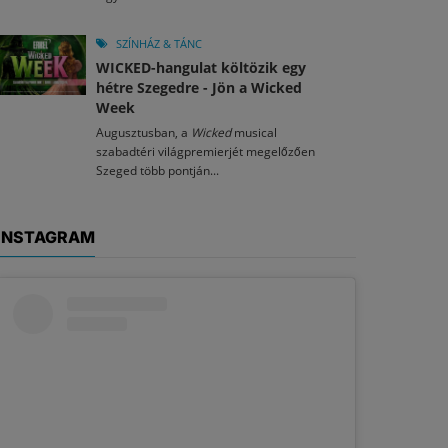
SZÍNHÁZ & TÁNC
WICKED-hangulat költözik egy
hétre Szegedre - Jön a Wicked
Week
Augusztusban, a
Wicked
musical
szabadtéri világpremierjét megelőzően
Szeged több pontján...
INSTAGRAM