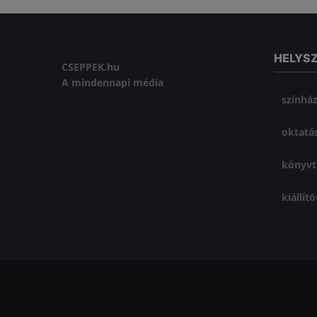
HELYS
CSEPPEK.hu
A mindennapi média
színhá
oktatá
könyvt
kiállít