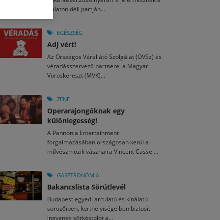
M
2026. MÁJ. 13.
Balaton déli partján...
a egy mese: 30 napos mesekihívást indít a Libri
2026. JÚL. 28.
2026. JÚL. 15.
agyar nézők 10 kedvenc filmje 2026 első félévében
i Fesztivál 2026
EGÉSZSÉG
Adj vért!
M
2026. MÁJ. 11.
2026. JÚL. 26.
2026. JÚL. 3.
Az Országos Vérellátó Szolgálat (OVSz) és
ai László kapta az Artisjus Irodalmi Nagydíjat
véradásszervező partnere, a Magyar
13-án hozzánk is megérkezik a Rocktábor
ki Jazzpiknik
Vöröskereszt (MVK)...
ZENE
Operarajongóknak egy
különlegesség!
A Pannónia Entertainment
forgalmazásában országosan kerül a
művészmozik vásznaira Vincent Cassel...
GASZTRONÓMIA
Bakancslista Sörútlevél
Budapest egyedi arculatú és kínálatú
sörözőiben, kerthelyiségeiben biztosít
ingyenes sörkóstolót a...