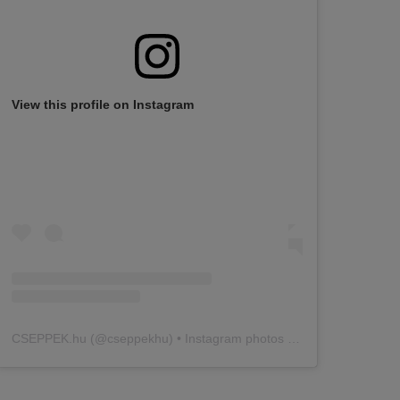
View this profile on Instagram
CSEPPEK.hu
(@
cseppekhu
) • Instagram photos and videos