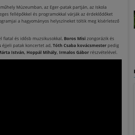
műhely Múzeumban, az Eger-patak partján, az Iskola
ges fellépőkkel és programokkal várják az érdeklődőket
ogramjai a hagyományos helyszíneket töltik meg kísérletező
l fiatal és idősb muzsikusokkal,
Boros Misi
zongorázik és
s
éjjeli patak koncertet ad,
Tóth Csaba kovácsmester
pedig
Márta István, Hoppál Mihály, Irmalos Gábor
részvételével.