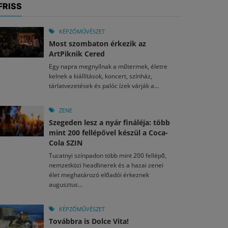
FRISS
KÉPZŐMŰVÉSZET
Most szombaton érkezik az
ArtPiknik Cered
Egy napra megnyílnak a műtermek, életre
kelnek a kiállítások, koncert, színház,
tárlatvezetések és palóc ízek várják a...
ZENE
Szegeden lesz a nyár fináléja: több
mint 200 fellépővel készül a Coca-
Cola SZIN
Tucatnyi színpadon több mint 200 fellépő,
nemzetközi headlinerek és a hazai zenei
élet meghatározó előadói érkeznek
augusztus...
KÉPZŐMŰVÉSZET
Továbbra is Dolce Vita!