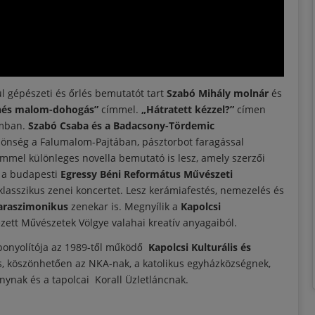
 gépészeti és őrlés bemutatót tart
Szabó Mihály molnár
és
nés malom-dohogás”
címmel.
„Hátratett kézzel?”
címen
umban.
Szabó Csaba és a Badacsony-Tördemic
zönség a Falumalom-Pajtában, pásztorbot faragással
mmel különleges novella bemutató is lesz, amely szerzői
n a budapesti
Egressy Béni Református Művészeti
lasszikus zenei koncertet. Lesz kerámiafestés, nemezelés és
araszimonikus
zenekar is. Megnyílik a
Kapolcsi
ezett Művészetek Völgye valahai kreatív anyagaiból.
ebonyolítója az 1989-től működő
Kapolcsi Kulturális és
 köszönhetően az NKA-nak, a katolikus egyházközségnek,
ynak és a tapolcai Korall Üzletláncnak.