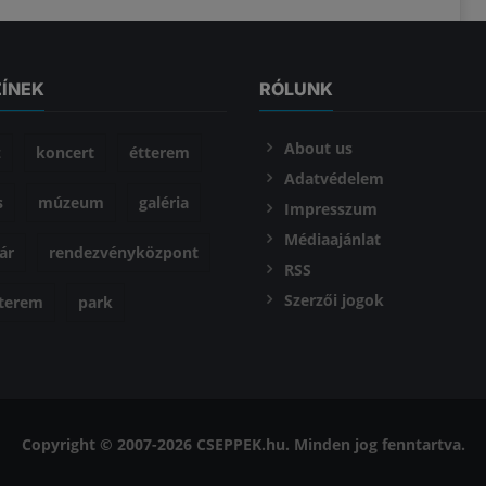
ZÍNEK
RÓLUNK
About us
z
koncert
étterem
Adatvédelem
s
múzeum
galéria
Impresszum
Médiaajánlat
ár
rendezvényközpont
RSS
Szerzői jogok
óterem
park
Copyright © 2007-2026 CSEPPEK.hu. Minden jog fenntartva.