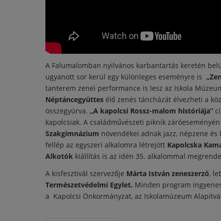
A Falumalomban nyilvános karbantartás keretén belül
ugyanott sor kerül egy különleges eseményre is
„Ze
tanterem zenei performance is lesz az Iskola Múze
Néptáncegyüttes
élő zenés táncházát élvezheti a kö
összegyúrva.
„A kapolcsi Rossz-malom históriája”
cí
kapolcsiak. A családművészeti piknik záróeseményé
Szakgimnázium
növendékei adnak jazz, népzene és k
fellép az egyszeri alkalomra létrejött
Kapolcska Kam
Alkotók
kiállítás is az idén 35. alkalommal megrend
A kisfesztivál szervezője
Márta István zeneszerző
, l
Természetvédelmi Egylet.
Minden program ingyenes,
a Kapolcsi Önkormányzat, az Iskolamúzeum Alapítván