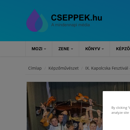
Ugrás a tartalomra
MOZI
ZENE
KÖNYV
KÉPZ
MOZI
ZENE
KÖNYV
Címlap
Képzőművészet
IX. Kapolcska Fesztivál
Hírek
Hírek
Könyvajánlók
Kritikák
Koncertek
Rendezvények
Szösszenetek
By clicking 
analyze site