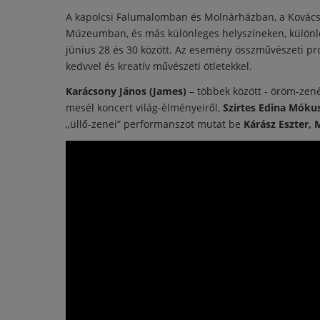
A kapolcsi Falumalomban és Molnárházban, a Kovács
Múzeumban, és más különleges helyszíneken, különle
június 28 és 30 között. Az esemény összművészeti pr
kedvvel és kreatív művészeti ötletekkel.
Karácsony János (James)
– többek között - öröm-zené
mesél koncert világ-élményeiről,
Szirtes Edina Móku
„üllő-zenei” performanszot mutat be
Kárász Eszter, 