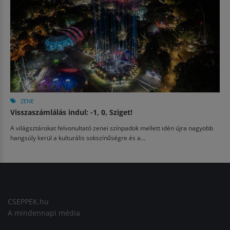
ZENE
Visszaszámlálás indul: -1, 0, Sziget!
A világsztárokat felvonultató zenei színpadok mellett idén újra nagyobb
hangsúly kerül a kulturális sokszínűségre és a...
CSEPPEK.hu
A mindennapi média