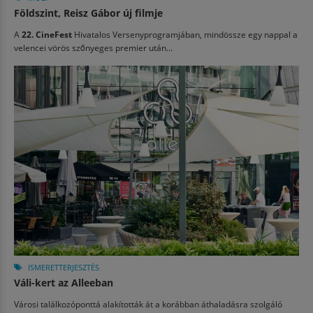
Földszint, Reisz Gábor új filmje
A
22. CineFest
Hivatalos Versenyprogramjában, mindössze egy nappal a
velencei vörös szőnyeges premier után...
ISMERETTERJESZTÉS
Váli-kert az Alleeban
Városi találkozóponttá alakították át a korábban áthaladásra szolgáló