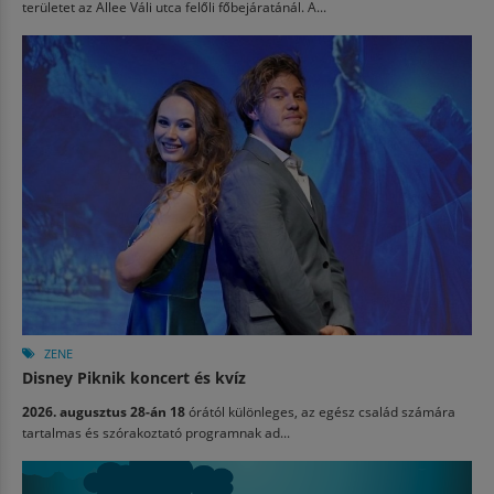
területet az Allee Váli utca felőli főbejáratánál. A...
ZENE
Disney Piknik koncert és kvíz
2026. augusztus 28-án 18
órától különleges, az egész család számára
tartalmas és szórakoztató programnak ad...