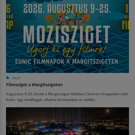
MOZI
Filmsziget a Margitszigeten
Augusztus 9-25. között a Margitszigeti Atlétikai Centrum hívogatóan zöld
füvén egy rendhagyó, alkalmi kertmoziban az utóbbi...