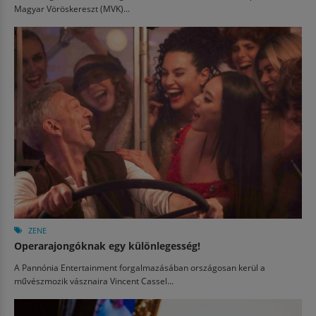
Magyar Vöröskereszt (MVK)...
ZENE
Operarajongóknak egy különlegesség!
A Pannónia Entertainment forgalmazásában országosan kerül a
művészmozik vásznaira Vincent Cassel...