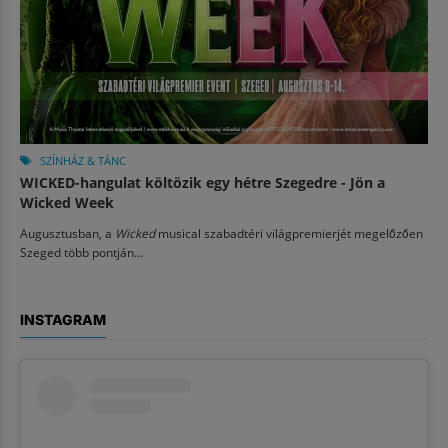
SZÍNHÁZ & TÁNC
WICKED-hangulat költözik egy hétre Szegedre - Jön a
Wicked Week
Augusztusban, a
Wicked
musical szabadtéri világpremierjét megelőzően
Szeged több pontján...
INSTAGRAM