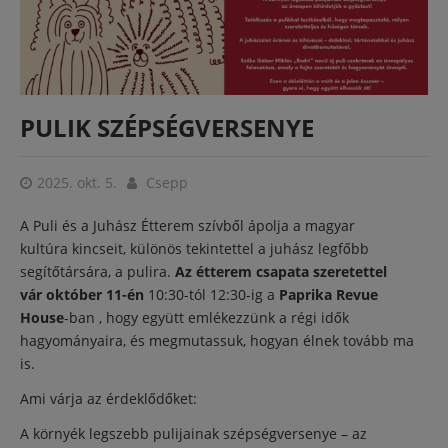
PULIK SZÉPSÉGVERSENYE
2025. okt. 5.
Csepp
A Puli és a Juhász Étterem szívből ápolja a magyar
kultúra kincseit, különös tekintettel a juhász legfőbb
segítőtársára, a pulira.
Az étterem csapata szeretettel
vár
október 11-én
10:30-tól 12:30-ig a
Paprika Revue
House
-ban , hogy együtt emlékezzünk a régi idők
hagyományaira, és megmutassuk, hogyan élnek tovább ma
is.
Ami várja az érdeklődőket:
A környék legszebb pulijainak szépségversenye – az