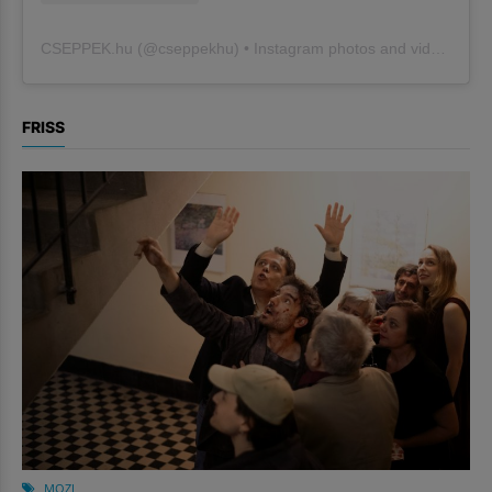
CSEPPEK.hu
(@
cseppekhu
) • Instagram photos and videos
FRISS
MOZI