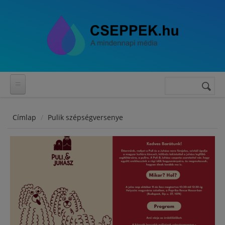
Ugrás a tartalomra
Keresés
Keresés
űrlap
Címlap
Pulik szépségversenye