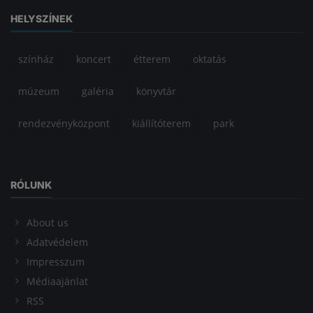
HELYSZÍNEK
színház
koncert
étterem
oktatás
múzeum
galéria
könyvtár
rendezvényközpont
kiállítóterem
park
RÓLUNK
About us
Adatvédelem
Impresszum
Médiaajánlat
RSS