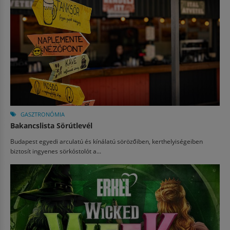
GASZTRONÓMIA
Bakancslista Sörútlevél
Budapest egyedi arculatú és kínálatú sörözőiben, kerthelyiségeiben
biztosít ingyenes sörkóstolót a...