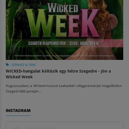
SZÍNHÁZ & TÁNC
WICKED-hangulat költözik egy hétre Szegedre - Jön a
Wicked Week
Augusztusban, a
Wicked
musical szabadtéri világpremierjét megelőzően
Szeged több pontján...
INSTAGRAM