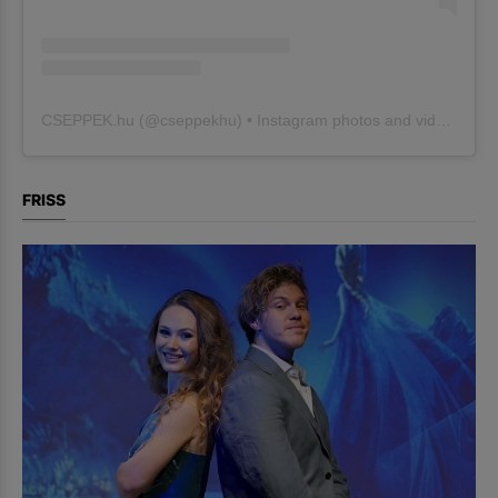
CSEPPEK.hu
(@
cseppekhu
) • Instagram photos and videos
FRISS