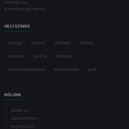
CSEPPEK.hu
A mindennapi média
HELYSZÍNEK
színház
koncert
étterem
oktatás
múzeum
galéria
könyvtár
rendezvényközpont
kiállítóterem
park
RÓLUNK
About us
Adatvédelem
Impresszum