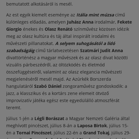
bemutatott alkotásáról is mesél.
Az est egyik kiemelt eseménye az
Itália mint múzsa
című
különleges előadás, amelyen
Juhász Anna
irodalmár,
Fekete
Giorgio
énekes és
Olasz Renátó
színművész közösen idézik
meg az olasz kultúra és táj által inspirált irodalmi és
művészeti pillanatokat.
A selyem suhogásától a lídó
szabadságáig
című tárlatvezetésen
Szatmári Judit Anna
divattörténész a magyar művészek és az olasz divat közötti
vizuális párbeszédről, az öltözködés és életmód
összefüggéseiről, valamint az olasz elegancia művészeti
megjelenéséről mesél majd. Az Azúrkék Borszerda
hangulatáról
Szabó Dániel
zongoraművész gondoskodik: a
jazz, a klasszikus és a kortárs zene elemeit ötvöző
improvizatív játéka egész este egyedülálló atmoszférát
teremt.
Július 1-jén a
Légli Borászat
a Magyar Nemzeti Galéria által
meghívott pincészet, július 8-án a
Laposa Birtok
, július 15-
én a
Tornai Pincészet
, július 22-én a
Grand Tokaj
, július 29-