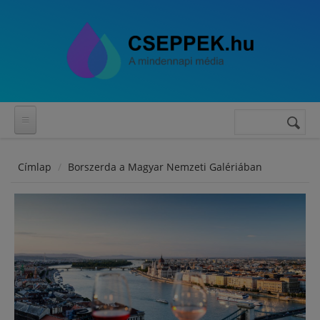
Ugrás a tartalomra
Keresés
Keresés
űrlap
Címlap
Borszerda a Magyar Nemzeti Galériában