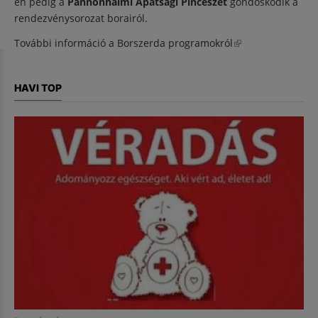
én pedig a
Pannonhalmi Apátsági Pincészet
gondoskodik a
rendezvénysorozat borairól.
További információ a Borszerda
programokról
(külső hivatkozás)
HAVI TOP