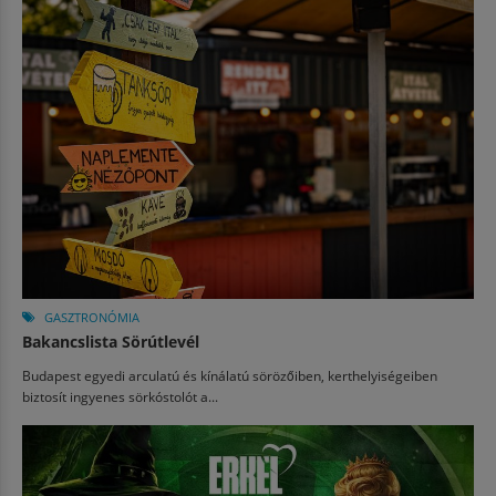
GASZTRONÓMIA
Bakancslista Sörútlevél
Budapest egyedi arculatú és kínálatú sörözőiben, kerthelyiségeiben
biztosít ingyenes sörkóstolót a...