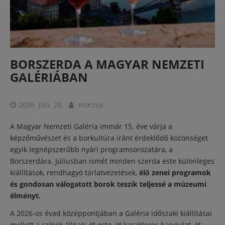
BORSZERDA A MAGYAR NEMZETI
GALÉRIÁBAN
2026. jún. 28.
morzsa
A Magyar Nemzeti Galéria immár 15. éve várja a
képzőművészet és a borkultúra iránt érdeklődő közönséget
egyik legnépszerűbb nyári programsorozatára, a
Borszerdára. Júliusban ismét minden szerda este különleges
kiállítások, rendhagyó tárlatvezetések,
élő zenei programok
és gondosan válogatott borok teszik teljessé a múzeumi
élményt.
A 2026-os évad középpontjában a Galéria időszaki kiállításai
mellett a színek állnak: öt este, öt karakteres hangulat, öt