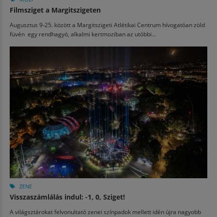
Filmsziget a Margitszigeten
Augusztus 9-25. között a Margitszigeti Atlétikai Centrum hívogatóan zöld
füvén egy rendhagyó, alkalmi kertmoziban az utóbbi...
ZENE
Visszaszámlálás indul: -1, 0, Sziget!
A világsztárokat felvonultató zenei színpadok mellett idén újra nagyobb