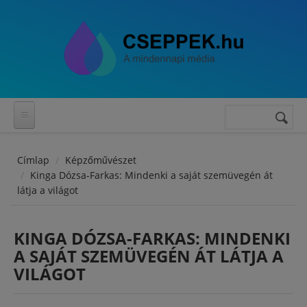
Ugrás a tartalomra
Keresés
Keresés
űrlap
Címlap
Képzőművészet
Kinga Dózsa-Farkas: Mindenki a saját szemüvegén át
látja a világot
KINGA DÓZSA-FARKAS: MINDENKI
A SAJÁT SZEMÜVEGÉN ÁT LÁTJA A
VILÁGOT