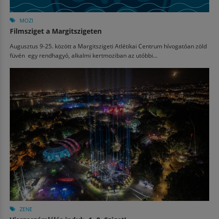
MOZI
Filmsziget a Margitszigeten
Augusztus 9-25. között a Margitszigeti Atlétikai Centrum hívogatóan zöld
füvén egy rendhagyó, alkalmi kertmoziban az utóbbi...
ZENE