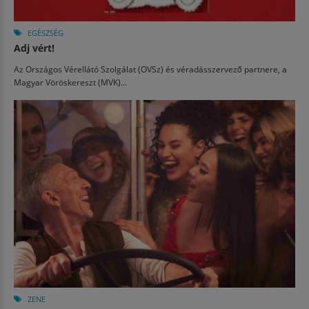
EGÉSZSÉG
Adj vért!
Az Országos Vérellátó Szolgálat (OVSz) és véradásszervező partnere, a
Magyar Vöröskereszt (MVK)...
ZENE