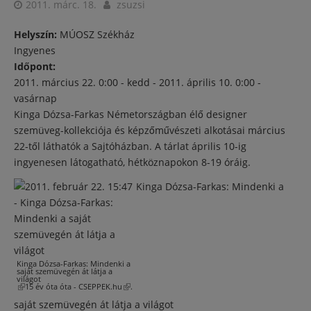
2011. márc. 18.
zsuzsi
Helyszín:
MÚOSZ Székház
Ingyenes
Időpont:
2011. március 22. 0:00 - kedd
-
2011. április 10. 0:00 -
vasárnap
Kinga Dózsa-Farkas Németországban élő designer
szemüveg-kollekciója és képzőművészeti alkotásai március
22-től láthatók a Sajtóházban. A tárlat április 10-ig
ingyenesen látogatható, hétköznapokon 8-19 óráig.
Kinga Dózsa-Farkas: Mindenki a
Kinga Dózsa-Farkas: Mindenki a
saját szemüvegén át látja a
világot
(külső hivatkozás)
15 év óta
óta -
CSEPPEK.hu
(külső
.
hivatkozás)
saját szemüvegén át látja a világot