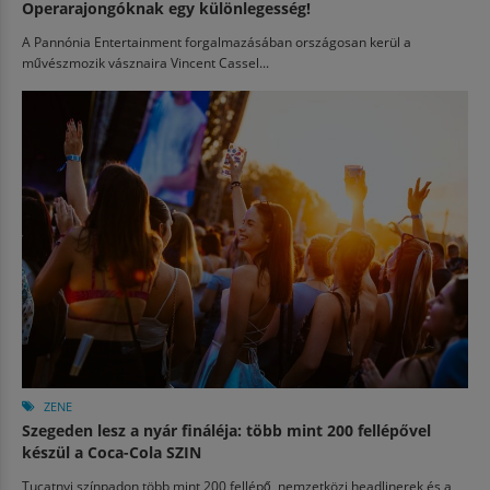
Operarajongóknak egy különlegesség!
A Pannónia Entertainment forgalmazásában országosan kerül a
művészmozik vásznaira Vincent Cassel...
ZENE
Szegeden lesz a nyár fináléja: több mint 200 fellépővel
készül a Coca-Cola SZIN
Tucatnyi színpadon több mint 200 fellépő, nemzetközi headlinerek és a