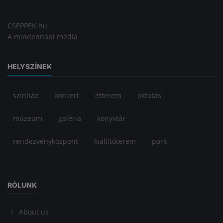
CSEPPEK.hu
A mindennapi média
HELYSZÍNEK
színház
koncert
étterem
oktatás
múzeum
galéria
könyvtár
rendezvényközpont
kiállítóterem
park
RÓLUNK
About us