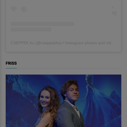
CSEPPEK.hu
(@
cseppekhu
) • Instagram photos and videos
FRISS