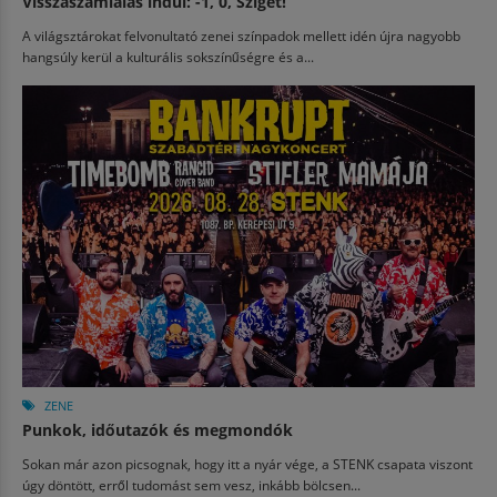
Visszaszámlálás indul: -1, 0, Sziget!
A világsztárokat felvonultató zenei színpadok mellett idén újra nagyobb
hangsúly kerül a kulturális sokszínűségre és a...
ZENE
Punkok, időutazók és megmondók
Sokan már azon picsognak, hogy itt a nyár vége, a STENK csapata viszont
úgy döntött, erről tudomást sem vesz, inkább bölcsen...