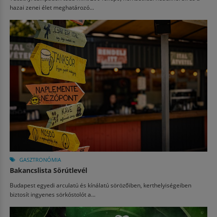
hazai zenei élet meghatározó...
GASZTRONÓMIA
Bakancslista Sörútlevél
Budapest egyedi arculatú és kínálatú sörözőiben, kerthelyiségeiben
biztosít ingyenes sörkóstolót a...