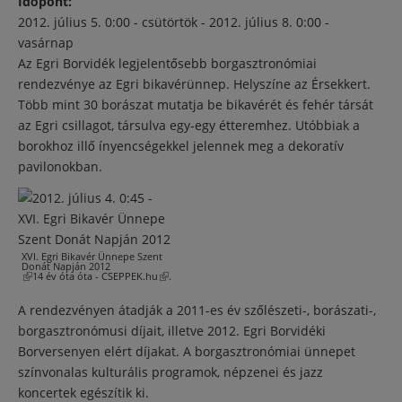
Időpont:
2012. július 5. 0:00 - csütörtök
-
2012. július 8. 0:00 -
vasárnap
Az Egri Borvidék legjelentősebb borgasztronómiai
rendezvénye az Egri bikavérünnep. Helyszíne az Érsekkert.
Több mint 30 borászat mutatja be bikavérét és fehér társát
az Egri csillagot, társulva egy-egy étteremhez. Utóbbiak a
borokhoz illő ínyencségekkel jelennek meg a dekoratív
pavilonokban.
XVI. Egri Bikavér Ünnepe Szent
Donát Napján 2012
(külső hivatkozás)
14 év óta
óta -
CSEPPEK.hu
(külső
.
hivatkozás)
A rendezvényen átadják a 2011-es év szőlészeti-, borászati-,
borgasztronómusi díjait, illetve 2012. Egri Borvidéki
Borversenyen elért díjakat. A borgasztronómiai ünnepet
színvonalas kulturális programok, népzenei és jazz
koncertek egészítik ki.