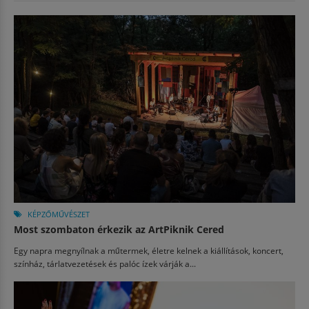
KÉPZŐMŰVÉSZET
Most szombaton érkezik az ArtPiknik Cered
Egy napra megnyílnak a műtermek, életre kelnek a kiállítások, koncert,
színház, tárlatvezetések és palóc ízek várják a...