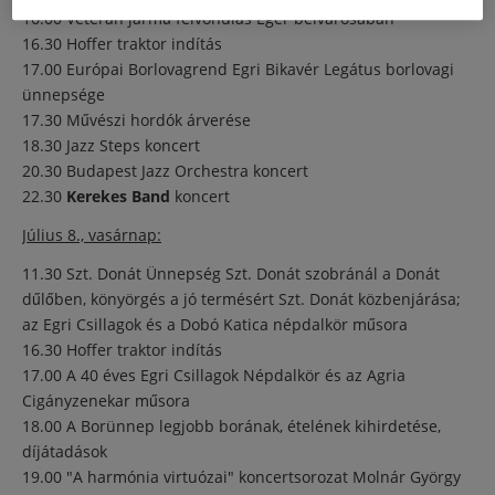
16.00 Veterán jármű felvonulás Eger belvárosában
16.30 Hoffer traktor indítás
17.00 Európai Borlovagrend Egri Bikavér Legátus borlovagi
ünnepsége
17.30 Művészi hordók árverése
18.30 Jazz Steps koncert
20.30 Budapest Jazz Orchestra koncert
22.30
Kerekes Band
koncert
Július 8., vasárnap:
11.30 Szt. Donát Ünnepség Szt. Donát szobránál a Donát
dűlőben, könyörgés a jó termésért Szt. Donát közbenjárása;
az Egri Csillagok és a Dobó Katica népdalkör műsora
16.30 Hoffer traktor indítás
17.00 A 40 éves Egri Csillagok Népdalkör és az Agria
Cigányzenekar műsora
18.00 A Borünnep legjobb borának, ételének kihirdetése,
díjátadások
19.00 "A harmónia virtuózai" koncertsorozat Molnár György