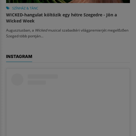
SZÍNHÁZ & TÁNC
WICKED-hangulat költözik egy hétre Szegedre - Jön a
Wicked Week
Augusztusban, a
Wicked
musical szabadtéri világpremierjét megelőzően
Szeged több pontján...
INSTAGRAM