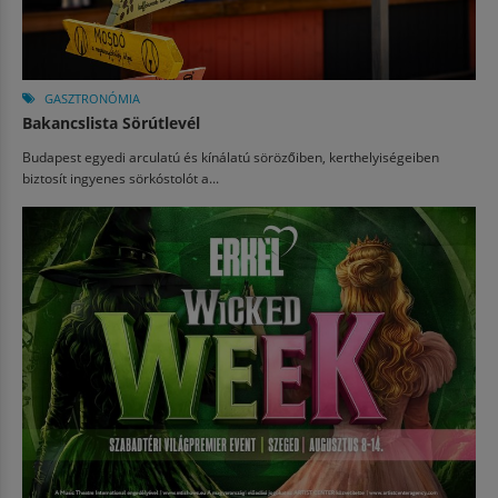
GASZTRONÓMIA
Bakancslista Sörútlevél
Budapest egyedi arculatú és kínálatú sörözőiben, kerthelyiségeiben
biztosít ingyenes sörkóstolót a...