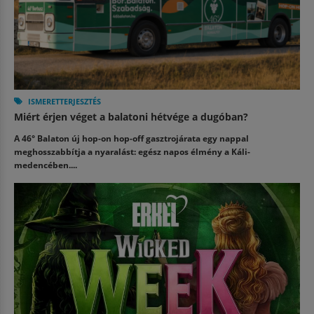
ISMERETTERJESZTÉS
Miért érjen véget a balatoni hétvége a dugóban?
A 46° Balaton új hop-on hop-off gasztrojárata egy nappal
meghosszabbítja a nyaralást: egész napos élmény a Káli-
medencében....