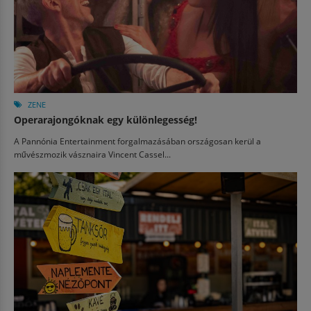
ZENE
Operarajongóknak egy különlegesség!
A Pannónia Entertainment forgalmazásában országosan kerül a
művészmozik vásznaira Vincent Cassel...