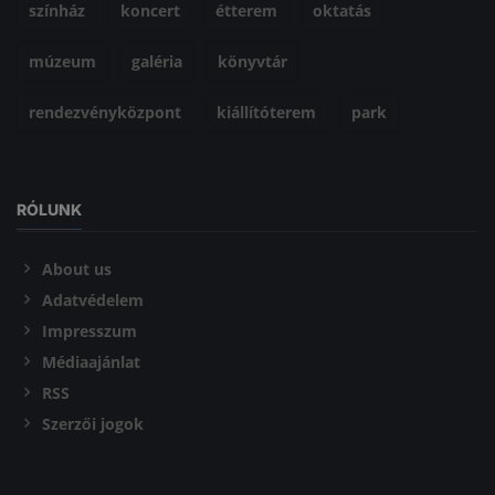
színház
koncert
étterem
oktatás
múzeum
galéria
könyvtár
rendezvényközpont
kiállítóterem
park
RÓLUNK
About us
Adatvédelem
Impresszum
Médiaajánlat
RSS
Szerzői jogok