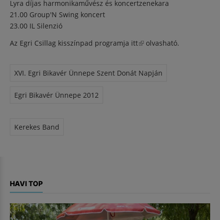
Lyra díjas harmonikaművész és koncertzenekara
21.00 Group'N Swing koncert
23.00 IL Silenzió
Az Egri Csillag kisszínpad programja
itt
(külső hivatkozás)
olvasható.
XVI. Egri Bikavér Ünnepe Szent Donát Napján
Egri Bikavér Ünnepe 2012
Kerekes Band
HAVI TOP