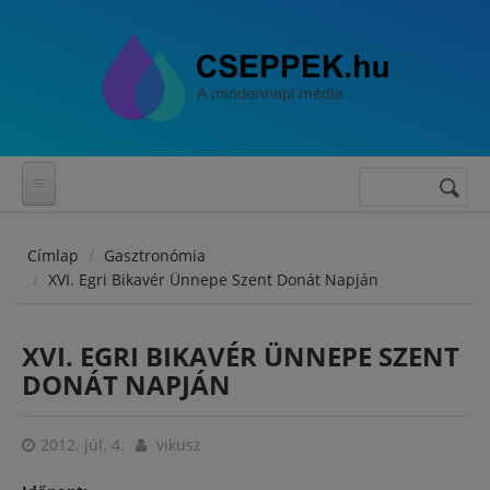
Ugrás a tartalomra
Keresés
Keresés
űrlap
Címlap
Gasztronómia
XVI. Egri Bikavér Ünnepe Szent Donát Napján
XVI. EGRI BIKAVÉR ÜNNEPE SZENT
DONÁT NAPJÁN
2012. júl. 4.
vikusz