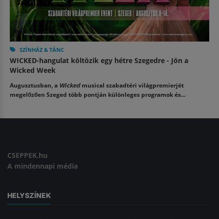
SZÍNHÁZ & TÁNC
WICKED-hangulat költözik egy hétre Szegedre - Jön a
Wicked Week
Augusztusban, a
Wicked
musical szabadtéri világpremierjét
megelőzően Szeged több pontján különleges programok és...
CSEPPEK.hu
A mindennapi média
HELYSZÍNEK