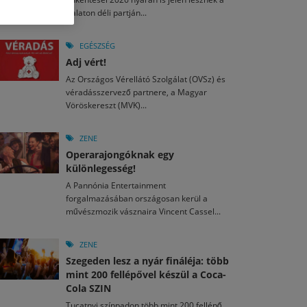
M
2026. MÁJ. 13.
Balaton déli partján...
a egy mese: 30 napos mesekihívást indít a Libri
2026. JÚL. 29.
2026. JÚL. 15.
rkezett a jubileumi Művészetek Völgye – még öt
agyar nézők 10 kedvenc filmje 2026 első félévében
EGÉSZSÉG
a kulturális ünnep
Adj vért!
M
2026. MÁJ. 11.
2026. JÚL. 3.
Az Országos Vérellátó Szolgálat (OVSz) és
ai László kapta az Artisjus Irodalmi Nagydíjat
2026. JÚL. 28.
véradásszervező partnere, a Magyar
13-án hozzánk is megérkezik a Rocktábor
Vöröskereszt (MVK)...
i Fesztivál 2026
ZENE
Operarajongóknak egy
különlegesség!
A Pannónia Entertainment
forgalmazásában országosan kerül a
művészmozik vásznaira Vincent Cassel...
ZENE
Szegeden lesz a nyár fináléja: több
mint 200 fellépővel készül a Coca-
Cola SZIN
Tucatnyi színpadon több mint 200 fellépő,