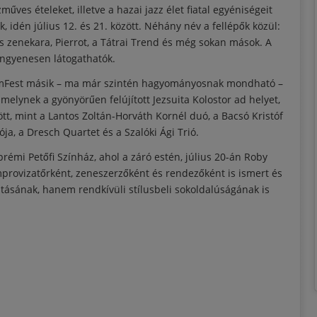
űves ételeket, illetve a hazai jazz élet fiatal egyéniségeit
 idén július 12. és 21. között. Néhány név a fellépők közül:
 zenekara, Pierrot, a Tátrai Trend és még sokan mások. A
 ingyenesen látogathatók.
rémFest másik – ma már szintén hagyományosnak mondható –
lynek a gyönyörűen felújított Jezsuita Kolostor ad helyet,
ött, mint a Lantos Zoltán-Horváth Kornél duó, a Bacsó Kristóf
a, a Dresch Quartet és a Szalóki Ági Trió.
prémi Petőfi Színház, ahol a záró estén, július 20-án Roby
improvizatőrként, zeneszerzőként és rendezőként is ismert és
ásának, hanem rendkívüli stílusbeli sokoldalúságának is