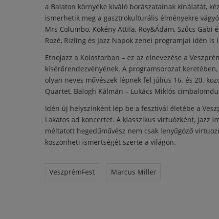
a Balaton környéke kiváló borászatainak kínálatát, kézm
ismerhetik meg a gasztrokulturális élményekre vágyók,
Mrs Columbo, Kökény Attila, Roy&Ádám, Szűcs Gabi és
Rozé, Rizling és Jazz Napok zenei programjai idén is
Etnojazz a Kolostorban – ez az elnevezése a Veszp
kísérőrendezvényének. A programsorozat keretében, me
olyan neves művészek lépnek fel július 16. és 20. köz
Quartet, Balogh Kálmán – Lukács Miklós cimbalomduój
Idén új helyszínként lép be a fesztivál életébe a Vesz
Lakatos ad koncertet. A klasszikus virtuózként, jazz 
méltatott hegedűművész nem csak lenyűgöző virtuozit
köszönheti ismertségét szerte a világon.
VeszprémFest
Marcus Miller