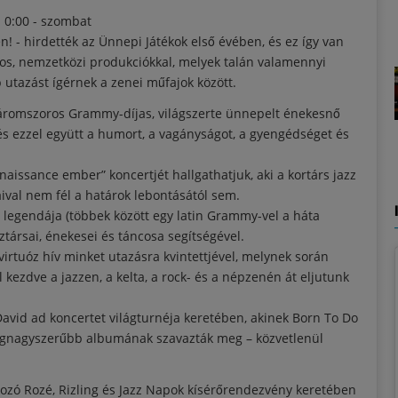
. 0:00 - szombat
 - hirdették az Ünnepi Játékok első évében, és ez így van
os, nemzetközi produkciókkal, melyek talán valamennyi
 utazást ígérnek a zenei műfajok között.
ll háromszoros Grammy-díjas, világszerte ünnepelt énekesnő
- és ezzel együtt a humort, a vagányságot, a gyengédséget és
issance ember” koncertjét hallgathatjuk, aki a kortárs jazz
aival nem fél a határok lebontásától sem.
 legendája (többek között egy latin Grammy-vel a háta
társai, énekesei és táncosa segítségével.
rtuóz hív minket utazásra kvintettjével, melynek során
 kezdve a jazzen, a kelta, a rock- és a népzenén át eljutunk
David ad koncertet világturnéja keretében, akinek Born To Do
legnagyszerűbb albumának szavazták meg – közvetlenül
ó Rozé, Rizling és Jazz Napok kísérőrendezvény keretében