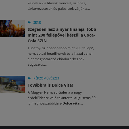
kelnek a kiállítások, koncert, színház,
tárlatvezetések és palóc ízek várják a...
ZENE
Szegeden lesz a nyár fináléja: több
mint 200 fellépővel készül a Coca-
Cola SZIN
Tucatnyi színpadon több mint 200 fellépő,
nemzetközi headlinerek és a hazai zenei
élet meghatározó előadói érkeznek
augusztus...
KÉPZŐMŰVÉSZET
Továbbra is Dolce Vita!
A Magyar Nemzeti Galéria a nagy
érdeklődésre való tekintettel augusztus 30-
ig meghosszabbítja
a
Dolce vita....