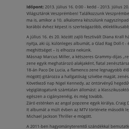
Időpont:
2013. július 16. 0:00 - kedd
-
2013. július 20
Világsztárok Veszprémben! Találkozzunk Veszprémben!
ma is, amikor a 10. alkalomra készülünk nagyszínpad
korábbi évhez képest is szerteágazóbb, eklektikusabb
A július 16. és 20. között zajló fesztivált Diana Kra
nyitja, aki új, különleges albumát, a Glad Rag Doll-t 
meghittséget – is elhozza nekünk.
Másnap Marcus Miller, a kétszeres Grammy-díjas „rena
zene egyik meghatározó alakjaként, fiatal zenésztárs
18-án Paco De Lucia, a flamenco zene legnagyobb élő
mögött) gitározza a hallgatóság szívébe magát, zenész
Következő nap Nigel Kennedy, az öntörvényű hegedűvi
végiglátogatunk számtalan állomást: a klasszikusoktól
egészen a cigányzenéig, és még tovább.
Záró esténken az angol popzene egyik királya, Craig 
It albumát a múlt évben az MTV története második 
Michael Jackson Thriller-e mögött.
A 2011-ben hagyományteremtő szándékkal bemutatkoz