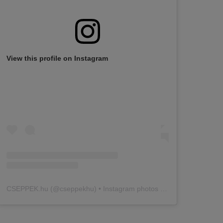
View this profile on Instagram
CSEPPEK.hu
(@
cseppekhu
) • Instagram photos and videos