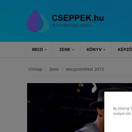
Ugrás a tartalomra
MOZI
ZENE
KÖNYV
KÉPZ
MOZI
ZENE
KÖNYV
Címlap
Zene
VeszprémFest 2013
Hírek
Hírek
Könyvajánlók
Kritikák
Koncertek
Rendezvények
By clicking 
Szösszenetek
analyze site