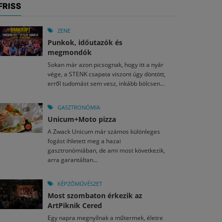
FRISS
ZENE
Punkok, időutazók és
megmondók
Sokan már azon picsognak, hogy itt a nyár
vége, a STENK csapata viszont úgy döntött,
erről tudomást sem vesz, inkább bölcsen...
GASZTRONÓMIA
Unicum+Moto pizza
A Zwack Unicum már számos különleges
fogást ihletett meg a hazai
gasztronómiában, de ami most következik,
arra garantáltan...
KÉPZŐMŰVÉSZET
Most szombaton érkezik az
ArtPiknik Cered
Egy napra megnyílnak a műtermek, életre