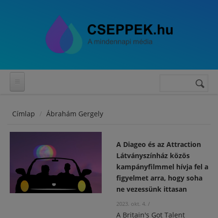
Ugrás a tartalomra
Keresés
Keresés
űrlap
Címlap
Ábrahám Gergely
A Diageo és az Attraction
Látványszínház közös
kampányfilmmel hívja fel a
figyelmet arra, hogy soha
ne vezessünk ittasan
2023. okt. 4.
/
A Britain's Got Talent