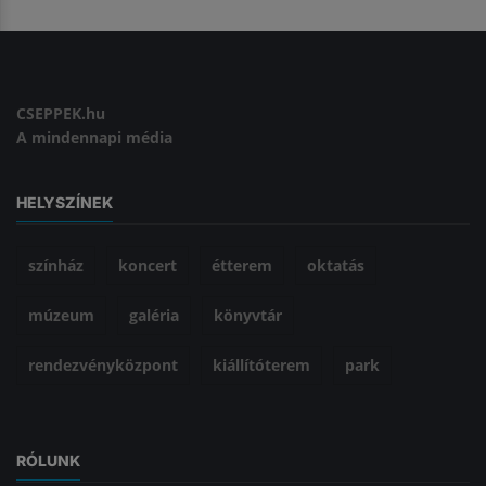
CSEPPEK.hu
A mindennapi média
HELYSZÍNEK
színház
koncert
étterem
oktatás
múzeum
galéria
könyvtár
rendezvényközpont
kiállítóterem
park
RÓLUNK