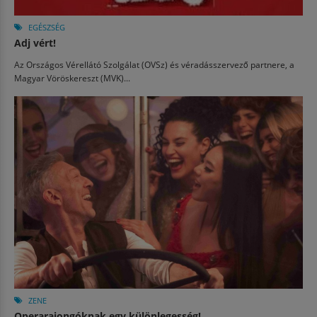
EGÉSZSÉG
Adj vért!
Az Országos Vérellátó Szolgálat (OVSz) és véradásszervező partnere, a
Magyar Vöröskereszt (MVK)...
ZENE
Operarajongóknak egy különlegesség!