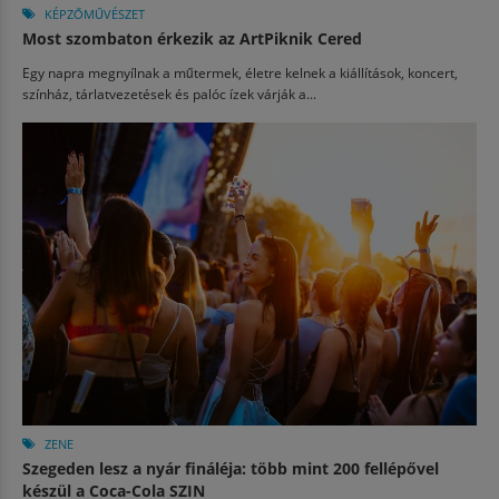
KÉPZŐMŰVÉSZET
Most szombaton érkezik az ArtPiknik Cered
Egy napra megnyílnak a műtermek, életre kelnek a kiállítások, koncert,
színház, tárlatvezetések és palóc ízek várják a...
ZENE
Szegeden lesz a nyár fináléja: több mint 200 fellépővel
készül a Coca-Cola SZIN