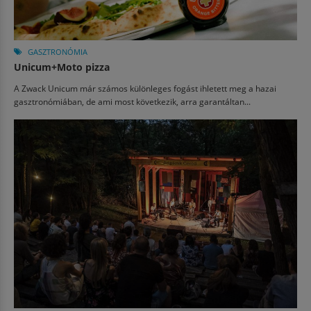
GASZTRONÓMIA
Unicum+Moto pizza
A Zwack Unicum már számos különleges fogást ihletett meg a hazai
gasztronómiában, de ami most következik, arra garantáltan...