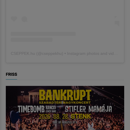
CSEPPEK.hu
(@
cseppekhu
) • Instagram photos and videos
FRISS