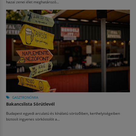
hazai zenei élet meghatározó...
GASZTRONÓMIA
Bakancslista Sörútlevél
Budapest egyedi arculatú és kínálatú sörözőiben, kerthelyiségeiben
biztosít ingyenes sörkóstolót a...