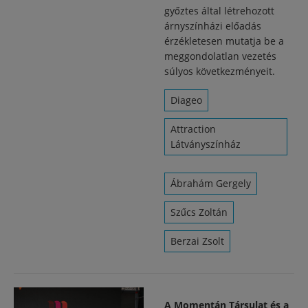
győztes által létrehozott
árnyszínházi előadás
érzékletesen mutatja be a
meggondolatlan vezetés
súlyos következményeit.
Diageo
Attraction
Látványszínház
Ábrahám Gergely
Szűcs Zoltán
Berzai Zsolt
A Momentán Társulat és a